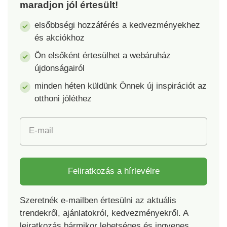
maradjon jól értesült!
elsőbbségi hozzáférés a kedvezményekhez
és akciókhoz
Ön elsőként értesülhet a webáruház
újdonságairól
minden héten küldünk Önnek új inspirációt az
otthoni jóléthez
E-mail
Feliratkozás a hírlevélre
Szeretnék e-mailben értesülni az aktuális
trendekről, ajánlatokról, kedvezményekről. A
leiratkozás bármikor lehetséges és ingyenes.