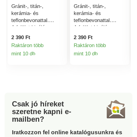
Gránit-, titán-,
Gránit-, titán-,
kerámia- és
kerámia- és
teflonbevonattal.
teflonbevonattal.
A felület kiváló
A felület kiváló
tapadásgátló
tapadásgátló
2 390 Ft
2 390 Ft
tulajdonságú
tulajdonságú
Raktáron több
Raktáron több
és ellenáll
és ellenáll
mint 10 db
mint 10 db
a karcolásoknak.
a karcolásoknak.
Termékinformációk
Termékinformá
Csak jó híreket
szeretne kapni
e-
mailben?
Iratkozzon fel online katalógusunkra és