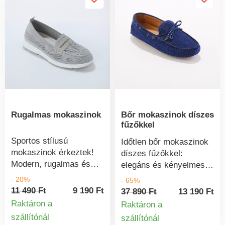
értékelni fogják őket.
Kiváló minőségű valódi
bőr. Mindkét oldalon
rugalmas. Bőrhab
talpbetét a puha
lépésért. Csúszásgátló
talp. Masni a
felsőrészen.
Rugalmas mokaszinok
Bőr mokaszinok díszes
fűzőkkel
Sportos stílusú
Időtlen bőr mokaszinok
mokaszinok érkeztek!
díszes fűzőkkel:
Modern, rugalmas és
elegáns és kényelmes,
lélegző, győződjön meg
rugalmas, puha, kiváló
- 20%
- 65%
róla saját szemével.
minőségű bőrből
11 490 Ft
9 190 Ft
37 890 Ft
13 190 Ft
Légáteresztő felsőrész.
készült. Kiváló
Raktáron a
Raktáron a
Könnyen felvehető és a
minőségű valódi bőr.
szállítónál
szállítónál
Termékinformációk
lábhoz igazítható.
Termékinform
Kivehető habszivacs