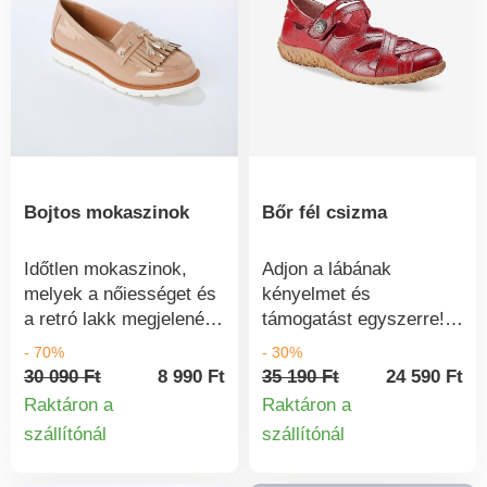
Bojtos mokaszinok
Bőr fél csizma
Időtlen mokaszinok,
Adjon a lábának
melyek a nőiességet és
kényelmet és
a retró lakk megjelenést
támogatást egyszerre!
helyezik előtérbe.
Csattal, amely
- 70%
- 30%
Gyönyörű
tökéletesen illeszkedik a
30 090 Ft
8 990 Ft
35 190 Ft
24 590 Ft
pasztellszínekben és
lábra. Hajlékony, kiváló
Raktáron a
Raktáron a
divatos bojtokkal, öröm
minőségű bőrből készült
szállítónál
szállítónál
Termékinformációk
Termékinform
viselni őket. Lakk
- hosszú éveken át
megjelenés. Felsőrész,
szolgálnak majd téged.