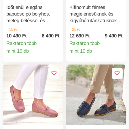
kezelheti, ügyeljen arra,
hogy be is áztassa.
Időtlenül elegáns
Kifinomult fémes
papucscipő bolyhos,
megjelenésüknek és
meleg béléssel és
kígyóbőrutánzatuknak
szélesre nyitható
köszönhetően
- 15%
- 25%
tépőzáras pánttal a
kihagyhatatlanok:
10 490 Ft
8 490 Ft
12 690 Ft
9 490 Ft
könnyű belépéshez.
enyhén párnázott félcipő
Raktáron több
Raktáron több
Csúszásbiztos járótalp.
rugalmas betétekkel és
mint 10 db
mint 10 db
Termékinformációk
Termékinform
csúszásmentes talppal,
kényelmes párnázással.
Ék kb. 2,5 cm.