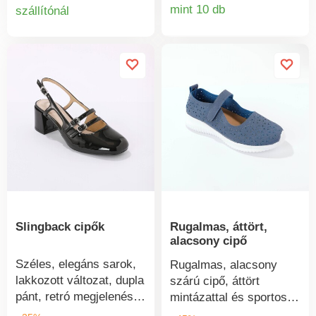
Rögzített talp.
mint 10 db
szállítónál
Termékinform
bármilyen öltözéket
Termékinformációk
Csúszásmentes talp. Új
feldobnak. Meglátja
cipőjét egy
majd, hogy Ön lesz a
vattakorongra felvitt
figyelem
kevés toaletttejjel
középpontjában. Táska
kezelheti, továbbá
sok zsebbel és
ügyeljen arra, hogy
érmerekesszel. RFID-
rendszeresen áztassa.
védelem az adatlopás
ellen. Cipő rugalmas,
profilos talppal,
kellemesen könnyű és
kényelmes viselet.
Slingback cipők
Rugalmas, áttört,
alacsony cipő
Széles, elegáns sarok,
Rugalmas, alacsony
lakkozott változat, dupla
szárú cipő, áttört
pánt, retró megjelenés:
mintázattal és sportos
a slingback cipők
stílussal! Könnyű és