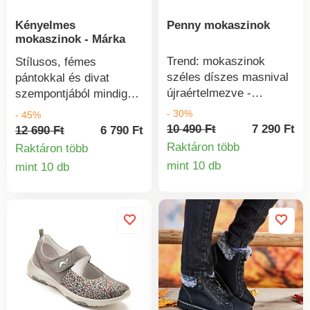
Kényelmes
Penny mokaszinok
mokaszinok - Márka
Trend: mokaszinok
Stílusos, fémes
széles díszes masnival
pántokkal és divat
újraértelmezve -
szempontjából mindig
elegáns, szuper
aktuális: kényelmes
- 30%
- 45%
kényelmes és tökéletes
szélességű, textil
10 490 Ft
7 290 Ft
12 690 Ft
6 790 Ft
az átmenethez. A
dombornyomott mintával
Raktáron több
Raktáron több
robusztus,
ellátott papucscipő -
mint 10 db
mint 10 db
Termékinform
memóriahabos
Termékinformációk
nagyon kényelmes,
talpbetéttel ellátott talp
kellemesen könnyű és
élénk járást biztosít -
légáteresztő.
könnyű a lábad és
Csúszásmentes ék
biztos a lábad, jó
alakú talp 3 cm-es
párnázottsággal.
sarokkal. kényelmes
szabás. Könnyű súly +
nincs vízhólyag.
Csúszásmentes. [...]