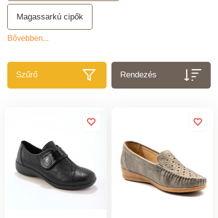
Magassarkú cipők
Bővebben...
Szűrő
Rendezés