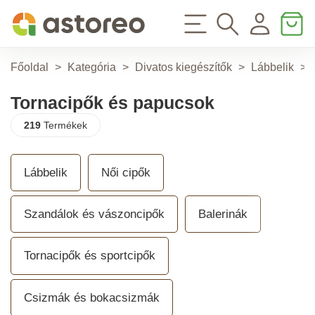
Főoldal
>
Kategória
>
Divatos kiegészítők
>
Lábbelik
>
Tornacipők és papucsok
219
Termékek
Lábbelik
Női cipők
Szandálok és vászoncipők
Balerinák
Tornacipők és sportcipők
Csizmák és bokacsizmák