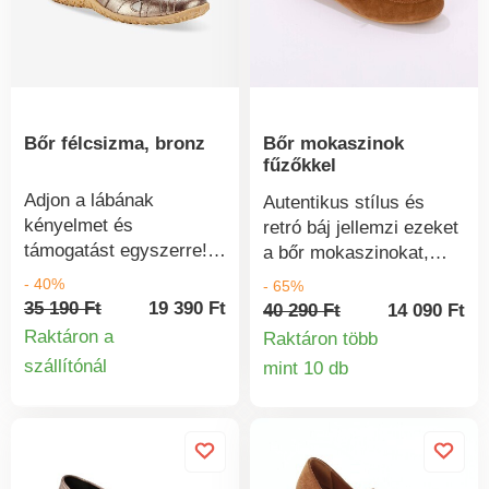
mindenképpen áztassa
be.
Bőr félcsizma, bronz
Bőr mokaszinok
fűzőkkel
Adjon a lábának
Autentikus stílus és
kényelmet és
retró báj jellemzi ezeket
támogatást egyszerre!
a bőr mokaszinokat,
Csattal, amely
melyeket öröm viselni.
- 40%
- 65%
tökéletesen illeszkedik a
Valódi bőrből készültek.
35 190 Ft
19 390 Ft
40 290 Ft
14 090 Ft
lábra. Rugalmas, kiváló
Habszivacs talpbetét a
Raktáron a
Raktáron több
minőségű bőrből készült
puha járásért. Kivehető
szállítónál
mint 10 db
Termékinformációk
- hosszú éveken át
Termékinform
talpbetét. Fűzők és
szolgálja Önt. Új cipőjét
fűzőlyukak. Fűzős
egy kis testápolóval
felsőrész masnival.
kezelheti, amelyet egy
Masszív sarok.
vattakorongra kenve
Csúszásgátló talp. Ezek