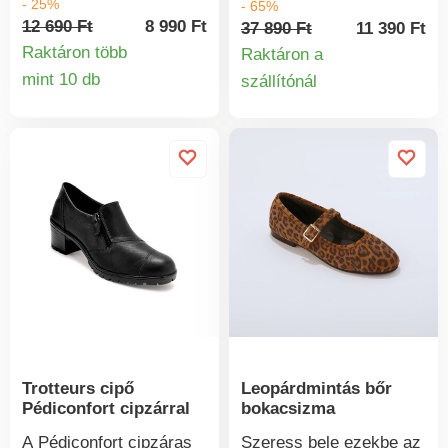
- 25%
- 65%
érezhetően csökkentik a
minőségű bőrből
12 690 Ft
8 990 Ft
37 890 Ft
11 390 Ft
hólyagok kialakulását.
készült. Kiváló
Raktáron több
Raktáron a
Csúszásmentes talp jó
minőségű valódi bőr.
mint 10 db
szállítónál
Termékinformációk
párnázottsággal.
Termékinform
Kivehető habszivacs
Rugalmas
talpbetét. Fém végű
komfortbetétek mindkét
fűzők a felsőrészen.
oldalon. Ideális Hallux
Széles betét a saroknál.
Valgus esetén.
Masszív sarok. Mintás
Variálható tépőzáras
csúszásgátló talp.
rögzítés. Könnyen
Rendszeresen ápold
felcsúsztatható.
cipődet foltok és
nedvesség elleni
termékkel.
Trotteurs cipő
Leopárdmintás bőr
Pédiconfort cipzárral
bokacsizma
A Pédiconfort cipzáras
Szeress bele ezekbe az