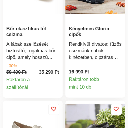
Bőr elasztikus fél
Kényelmes Gloria
csizma
cipők
A lábak szellőzését
Rendkívül divatos: fűzős
biztosító, rugalmas bőr
csizmánk nubuk
cipő, amely hosszú
kinézetben, cipzáras
séták során is
kényelemmel -
- 30%
kényelmes. Kiváló
egyszerűen felhúzza
16 990 Ft
50 490 Ft
35 290 Ft
minőségű valódi bőrből.
anélkül, hogy állandóan
Raktáron több
Raktáron a
Csillogó megjelenés.
fűzni kellene. Bokáig
mint 10 db
szállítónál
Termékinform
Termékinformációk
Puha Aérosemelle
érő, bolyhos műszőrme
talpbetét. Tépőzáras
szárral és robusztus,
pántos rögzítés a
taposott talppal,
könnyű felvétel
kellemesen meleg és
érdekében. Széles,
időjárásálló, így
minden lábformához
biztonságosan és