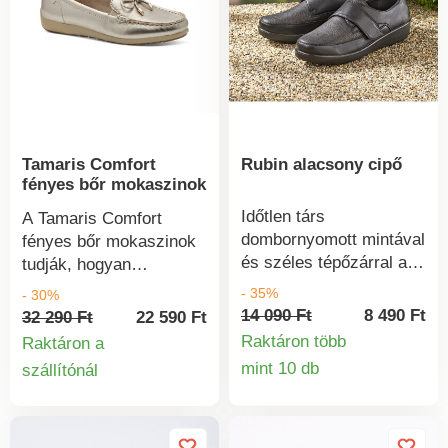
alkalmazkodik. Cipőjét
szárazon vészelheti át a
rendszeresen kezelje
telet még fagypont alatti
folt- és nedvességvédő
hőmérsékleten is.
szerrel.
Tamaris Comfort
Rubin alacsony cipő
fényes bőr mokaszinok
Időtlen társ
A Tamaris Comfort
dombornyomott mintával
fényes bőr mokaszinok
és széles tépőzárral a
tudják, hogyan
hólyagmentes kényelem
nyűgözzenek le. Kiváló
- 35%
- 30%
és a könnyű
minőségű bőrből
14 090 Ft
8 490 Ft
32 290 Ft
22 590 Ft
felhúzhatóság
készültek és puha
Raktáron több
Raktáron a
érdekében. Kellemes
talpbetéttel
mint 10 db
szállítónál
Termékinform
sétákra leszel készen
Termékinformációk
rendelkeznek, így még a
ebben a kényelmes
szélesebb és
félcsizmában. Ék kb. 3,5
érzékenyebb lábak is
cm.