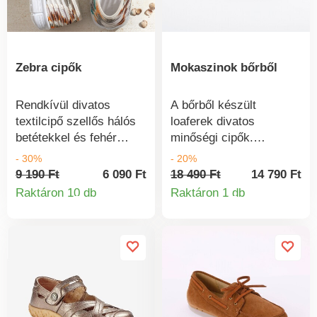
díszítés a pánton.
Kivehető talpbetét.
Lapos talp. Kezelje a
cipőt kopás- és
Zebra cipők
Mokaszinok bőrből
nedvesség elleni
impregnálással.
Rendkívül divatos
A bőrből készült
textilcipő szellős hálós
loaferek divatos
betétekkel és fehér
minőségi cipők.
profilozott talppal.
Rugalmas bőrből
- 30%
- 20%
Kényelem kellemes
készült. Habszivacs
9 190 Ft
6 090 Ft
18 490 Ft
14 790 Ft
párnázottsággal. Ék kb.
talp. Rugalmas sarok a
Raktáron 10 db
Raktáron 1 db
Termékinformációk
Termékinform
1,5 cm.
könnyű és kényelmes
viselet érdekében.
Szögletes lábujj.
Csúszásmentes talp. Új
cipőjét egy
vattakorongra felvitt
kevés toalettkrémmel
kezelheti, szintén