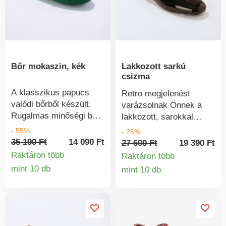
talp.
Bőr mokaszin, kék
Lakkozott sarkú
csizma
A klasszikus papucs
Retro megjelenést
valódi bőrből készült.
varázsolnak Önnek a
Rugalmas minőségi bőr.
lakkozott, sarokkal
Széles nyelv a
ellátott cipők. Bőr
- 55%
- 25%
felsőrészen. Széles
talpbetéttel a láb
35 190 Ft
14 090 Ft
27 690 Ft
19 390 Ft
sarokbetét. Rögzített
szellőzéséért. Szilárd
Raktáron több
Raktáron több
sarok. Csúszásmentes
sarokrész. A bokánál
mint 10 db
mint 10 db
Termékinformációk
talp tónusban. Kezelje
Termékinform
rugalmas pánttal
csizmáját folt- és
állítható. Szögletes
nedvességkezelővel.
sarok. Lakkozott kivitel.
Elegáns, szögletes orr.