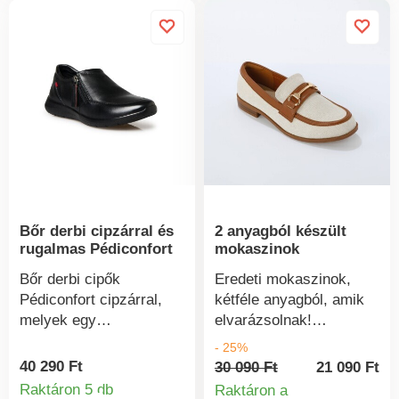
sziluetted. Szemcsés
felvehető. Széles sarok.
mintázattal. Könnyen
Elasztomer talp.
felvehető. Széles betét
hátul és masszív sarok.
Szögletes sarok.
Elasztomer
csúszásgátló talp.
Bőr derbi cipzárral és
2 anyagból készült
rugalmas Pédiconfort
mokaszinok
Bőr derbi cipők
Eredeti mokaszinok,
Pédiconfort cipzárral,
kétféle anyagból, amik
melyek egy
elvarázsolnak!
szempillantás alatt
Kontrasztos betétek a
- 25%
felhúzhatók. Bőr
felsőrészen. Fém
40 290 Ft
30 090 Ft
21 090 Ft
felsőrész eredeti
díszítések a nyelven és
Raktáron 5 db
Raktáron a
Termékinformációk