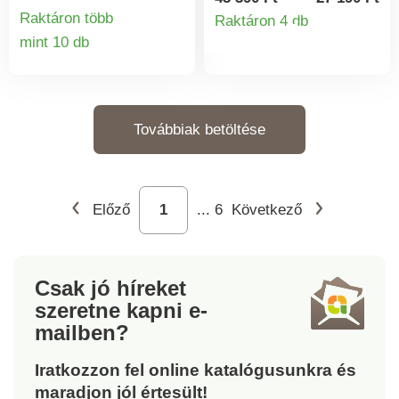
papucscipőt. Kötött
puha Aérosemelle puha
Raktáron több
Raktáron 4 db
Termékinform
hatású megjelenés,
talpbetét elnyeli a
mint 10 db
Termékinformációk
amely légáteresztő
rázkódást taposáskor.
kényelemmel
Kényelmes szélesség:
kényezteti.
érzékeny lábaknak is
Csúszásmentes
megfelelő. Ék alakú talp.
Továbbiak betöltése
járótalp.
Előző
...
6
Következő
Csak jó híreket
szeretne kapni
e-
mailben?
Iratkozzon fel online katalógusunkra és
maradjon jól értesült!