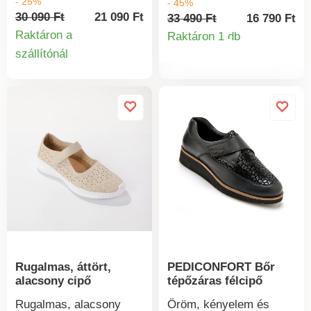
- 25%
- 45%
azonnal lenyűgöztek
extra rugalmas,
30 090 Ft
21 090 Ft
33 490 Ft
16 790 Ft
minket! Modern
alacsony szárú cipő.
Raktáron a
Raktáron 1 db
Termékinform
slingback szabásminta.
Áttört felsőrész a láb jó
szállítónál
Termékinformációk
Lakkozott megjelenés.
szellőzése érdekében.
Szögletes orr. Dupla,
Könnyen felvehető.
csattal és gumival
Tépőzáras pánt, méretre
állítható pánt. Bőr
állítható. Lézerrel áttört
habszivacs talpbetét.
minta az eredeti
Szögletes, bevonatolt
megjelenésért. Mintás,
sarok. Csúszásgátló
csúszásgátló talp.
talp.
Rugalmas, áttört,
PEDICONFORT Bőr
alacsony cipő
tépőzáras félcipő
Rugalmas, alacsony
Öröm, kényelem és