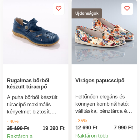
nyelv, rojtok és bojtos
Új cipőjét egy kis
fűzők. Bőr talpbetét.
testápolóval kezelheti,
Újdonságok
Masszív sarok.
amelyet egy
Habszivacs párnázás.
vattakorongra kenve
Éktalp kontrasztos
alkalmazhat, az
mintával. Elasztomer
impregnálásra is
talp.
figyeljen.
Rugalmas bőrből
Virágos papucscipő
készült túracipő
Feltűnően elegáns és
A puha bőrből készült
könnyen kombinálható:
túracipő maximális
válltáska, pénztárca és
kényelmet biztosít.
papucs látványos
Rugalmas természetes
- 35%
- 40%
virágmintával.
bőrből készült.
12 690 Ft
7 990 Ft
35 190 Ft
19 390 Ft
Tökéletesen illenek
Tépőzáras rögzítés.
Raktáron több
Raktáron a
egymáshoz, és