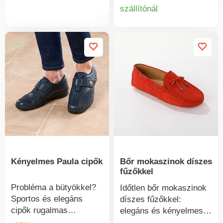
varrással és
a bokánál. Habszivacs
szállítónál
Termékinform
kidolgozással. Kivehető
talpbetét a puha
Aérosemelle talpbetét a
lépésért. Masszív
puha lépésért. Kívül
sarok. Elasztomer talp.
cipzár, belül rugalmas.
Kellemesen széles,
érzékeny lábakra is
alkalmas. Mintás,
csúszásmentes "sport"
talp.
Kényelmes Paula cipők
Bőr mokaszinok díszes
fűzőkkel
Probléma a bütyökkel?
Időtlen bőr mokaszinok
Sportos és elegáns
díszes fűzőkkel:
cipők rugalmas
elegáns és kényelmes,
betétekkel, amelyek
rugalmas, puha, kiváló