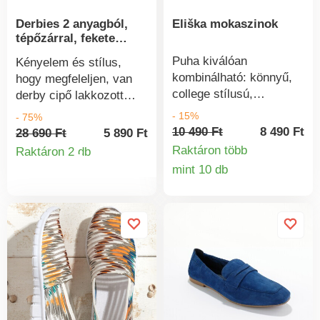
Derbies 2 anyagból,
Eliška mokaszinok
tépőzárral, fekete
színben
Puha kiválóan
Kényelem és stílus,
kombinálható: könnyű,
hogy megfeleljen, van
college stílusú,
derby cipő lakkozott
bársonyos nubukbőr
változatban, repedezett
- 15%
- 75%
hatású papucscipő,
mintával. Nagyon
10 490 Ft
8 490 Ft
28 690 Ft
5 890 Ft
szellős lyukmintával és
kényelmes. Lakkozott
Raktáron több
Raktáron 2 db
Termékinformációk
párnázott talpbetéttel.
felsőrész, repedezett
mint 10 db
Termékinform
Klasszikus színekben! A
mintával a nyelven és a
sarok magassága kb. 3
hátul lévő betéten.
cm.
Varrás a felsőrészen és
strukturált szabás.
Lakkozott bőrszíj
tépőzárral és elasztikus
derékpánttal a könnyű
fel- és levétel
érdekében. Bijou fém