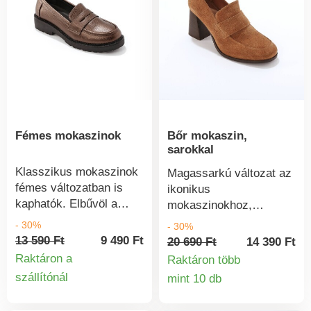
alkalmaz, szintén
a cipők Leather Working
figyeljen az
Group tanúsítvánnyal
impregnálásra.
rendelkező bőrgyárakból
származó bőrből
készültek, amelyek
elkötelezettek a
környezeti terhelés
csökkentése mellett a
Fémes mokaszinok
Bőr mokaszin,
kevesebb víz- és
sarokkal
energiafelhasználással.
Klasszikus mokaszinok
Magassarkú változat az
fémes változatban is
ikonikus
kaphatók. Elbűvöl a
mokaszinokhoz,
könnyű felhelyezés és a
ráadásul kiváló
- 30%
- 30%
szögletes sarok, amely
minőségű bőrből. Bőr
13 590 Ft
9 490 Ft
20 690 Ft
14 390 Ft
néhány centiméterrel
kivitel. Kivágás a
Raktáron a
Raktáron több
megnöveli a lábadat és
felsőrészen és a
szállítónál
mint 10 db
Termékinformációk
elegánsan
Termékinform
nyelven. Szilárd
meghosszabbítja a
sarokrész. Könnyen