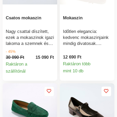
Csatos mokaszin
Mokaszin
Nagy csattal díszített,
Időtlen elegancia:
ezek a mokaszinok igazi
kedvenc mokaszinjaink
lakoma a szemnek és
mindig divatosak.
igazi jutalom a lábnak.
Stílusosak, masnival,
- 45%
Textil velúr. Húzható
tipikus díszes
12 690 Ft
30 090 Ft
15 090 Ft
csat a felsőrészen a
varratokkal és
Raktáron több
Raktáron a
maximális nőiességért.
kényelmes belső
mint 10 db
szállítónál
Termékinform
Termékinformációk
Fix sarok. Elasztomer
résszel - puhák, sehol
talp.
sem nyomnak.
Rugalmas profilos talp jó
párnázottsággal.
Stílusosak, masnival.
Könnyű + puha. Jól
kombinálhatók.
Csúszásmentes profilos