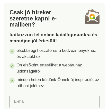
Finoman hátrahúzza a
vállakat. Tépőzáras
Csak jó híreket
rögzítéssel állítható.
szeretne kapni
e-
Java.
mailben?
Iratkozzon fel online katalógusunkra és
maradjon jól értesült!
elsőbbségi hozzáférés a kedvezményekhez
és akciókhoz
Ön elsőként értesülhet a webáruház
újdonságairól
minden héten küldünk Önnek új inspirációt az
otthoni jóléthez
E-mail