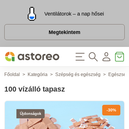
Ventilátorok – a nap hősei
Megtekintem
Főoldal
>
Kategória
>
Szépség és egészség
>
Egészség
100 vízálló tapasz
-30%
Újdonságok