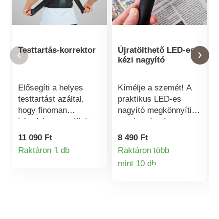
Testtartás-korrektor
Újratölthető LED-es
kézi nagyító
Elősegíti a helyes
Kímélje a szemét! A
testtartást azáltal,
praktikus LED-es
hogy finoman
nagyító megkönnyíti
hátrahúzza a vállakat.
az olvasást és
n
Segíthet a testtartás
számos precíziós
11 090 Ft
8 490 Ft
jobb tudatosításában a
feladatot. Nagy,
Raktáron 1 db
Raktáron több
Termékinformációk
mindennapi életben
kristálytiszta lencse 3
mint 10 db
vagy a munkahelyen.
világítási szinttel,
Termékinformá
Tépőzáras rögzítéssel
energiatakarékos és
egyénileg állítható.
újratölthető. USB-
Elősegíti a helyes
kábellel és
ülés- és állásmódot.
tisztítókendővel.