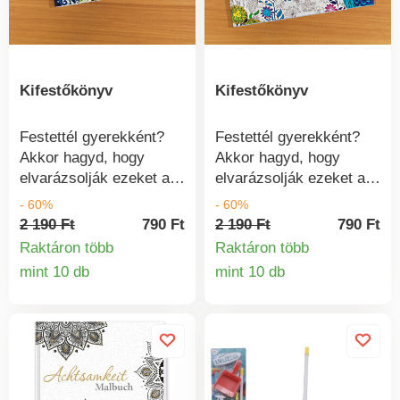
Kifestőkönyv
Kifestőkönyv
Festettél gyerekként?
Festettél gyerekként?
Akkor hagyd, hogy
Akkor hagyd, hogy
elvarázsolják ezeket a
elvarázsolják ezeket a
varázslatos színezőket,
varázslatos színezőket,
- 60%
- 60%
és vedd elő újra a
és vedd elő újra a
2 190 Ft
790 Ft
2 190 Ft
790 Ft
zsírkrétát. Minden
zsírkrétát. Minden
Raktáron több
Raktáron több
könyvben fantasztikus
könyvben fantasztikus
mint 10 db
mint 10 db
Termékinformációk
Termékinform
rajzfilmmotívumokat
rajzfilmmotívumokat
találsz, amelyeket
találsz, amelyeket
kiszínezhetsz. Fedezze
kiszínezhetsz. Fedezze
fel kreativitását!
fel kreativitását!