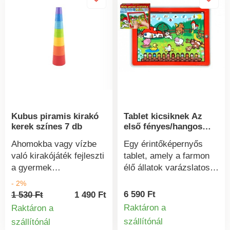
Kubus piramis kirakó
Tablet kicsiknek Az
kerek színes 7 db
első fényes/hangos
állataim
Ahomokba vagy vízbe
Egy érintőképernyős
való kirakójáték fejleszti
tablet, amely a farmon
a gyermek
élő állatok varázslatos
finommotorikus
világába kalauzolja el a
- 2%
képességeit. Életkor:
gyerekeket. A tablet
6 590 Ft
1 530 Ft
1 490 Ft
1+Anyaga: műanyag
megtanítja a gyermeket
Raktáron a
Raktáron a
a színek, hangok és
szállítónál
szállítónál
Termékinform
Termékinformációk
dallamok felismerésére,