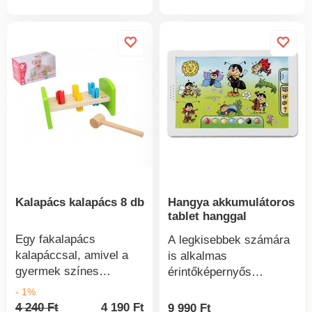
fejlesztve a gyermek
finommotoros
készségeit. Méretek: 24
x 19 x 1,5 cmÉletkor:
3+Elem: 3 darab AA 1,5
V-os elem
Kalapács kalapács 8 db
Hangya akkumulátoros
tablet hanggal
Egy fakalapács
A legkisebbek számára
kalapáccsal, amivel a
is alkalmas
gyermek színes
érintőképernyős
cövekeket kalapálhat az
táblagép, amely
- 1%
apuka példája után.
segítségével
4 240 Ft
4 190 Ft
9 990 Ft