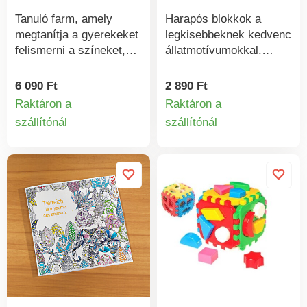
db
Tanuló farm, amely
Harapós blokkok a
megtanítja a gyerekeket
legkisebbeknek kedvenc
felismerni a színeket,
állatmotívumokkal.
formákat és állatokat. A
Méret: 7 x 7 cmÉletkor:
gyerekek a gazdával
0 hónapos
6 090 Ft
2 890 Ft
együtt gondozhatják a
kortólFtalátmentes,
Raktáron a
Raktáron a
tanyasi állatokat.
tanúsított
szállítónál
szállítónál
Termékinformációk
Termékinform
Szőnyeg mérete: 31 x
31 cmÉletkor: 3+