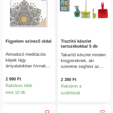
Figyelem színező oldal
Tisztító készlet
tartozékokkal 5 db
Álmodozó meditációs
Takarító készlet minden
képek lágy
kisgyereknek, aki
árnyalatokban hívnak
szeretne segíteni az
színezésre, pihenésre
otthoni takarításban.
és álmodozásra.
Méretek: 21 x 57
2 990 Ft
2 390 Ft
Lazítson és töltődjön fel.
cmÉletkor: 3+Anyag:
Raktáron több
Raktáron a
Alkosson és pihenjen.
műanyag
mint 10 db
szállítónál
Termékinformációk
Termékinform