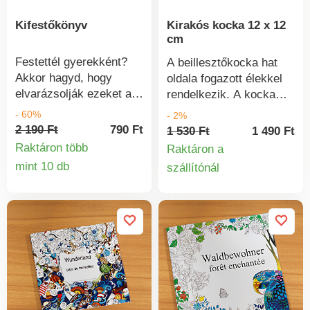
Kifestőkönyv
Kirakós kocka 12 x 12
cm
Festettél gyerekként?
A beillesztőkocka hat
Akkor hagyd, hogy
oldala fogazott élekkel
elvarázsolják ezeket a
rendelkezik. A kocka
varázslatos színezőket,
összecsukható és
- 60%
- 2%
és vedd elő újra a
széthajtható. Méret: 12
2 190 Ft
790 Ft
1 530 Ft
1 490 Ft
zsírkrétát. Minden
x 12 x 12 cmÉletkor: 1+
Raktáron több
Raktáron a
könyvben fantasztikus
mint 10 db
szállítónál
Termékinformációk
rajzfilmmotívumokat
Termékinform
találsz, amelyeket
kiszínezhetsz. Fedezze
fel kreativitását!