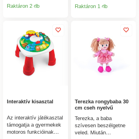
Fejleszti a gyermek
megismerkedhetnek a
Raktáron 2 db
Raktáron 1 db
Termékinformációk
Termékinform
finommotoros
színekkel, állatokkal és
képességeit. Csomag
a "Polámal se hangya"
mérete: 21 x 12 x 11 cm
című verssel. A
Életkor: 1+
táblagép a kerek gomb
megnyomásával kerül
működésbe. Anyaga:
műanyagMéret: 38 x 28
x 4,5 cmÉletkor: 12
hónapos kortólElem: 3
db 1,5 V-os AAA
elemhez.
Interaktív kisasztal
Terezka rongybaba 30
cm cseh nyelvű
Az interaktív játékasztal
Terezka, a baba
támogatja a gyermekek
szívesen beszélgetne
motoros funkcióinak
veled. Miután