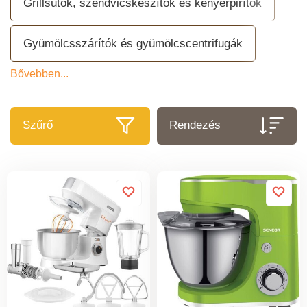
Grillsütők, szendvicskészítők és kenyérpirítók
Gyümölcsszárítók és gyümölcscentrifugák
Bővebben...
Szűrő
Rendezés