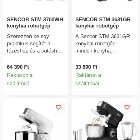
SENCOR STM 3760WH
SENCOR STM 3631GR
konyhai robotgép
konyhai robotgép
Szerezzen be egy
A Sencor STM 3631GR
praktikus segítőt a
konyhai robotgép
főzéshez és a sütéshez
minden konyha
a konyhában. A Sencor
nélkülözhetetlen része.
STM 3760WH Prime
Nagy teljesítményű,
64 390 Ft
33 890 Ft
Foodie multifunkciós
1300 W-os
Raktáron a
Raktáron a
konyhai robotgép
teljesítménnyel és
szállítónál
szállítónál
Termékinformációk
Termékinform
egyszerre több készülék
fokozatmentesen
feladatát is ellátja. A
szabályozható
szíve egy erőteljes,
sebességgel
1000 W-os motor. A
rendelkezik. Értékelni
készülékből 6
fogja multifunkcionális
sebességfokozat és
használatát a főételek,
pulzus funkció közül
élesztős tészták,
választhat, hogy a
kenőanyagok és