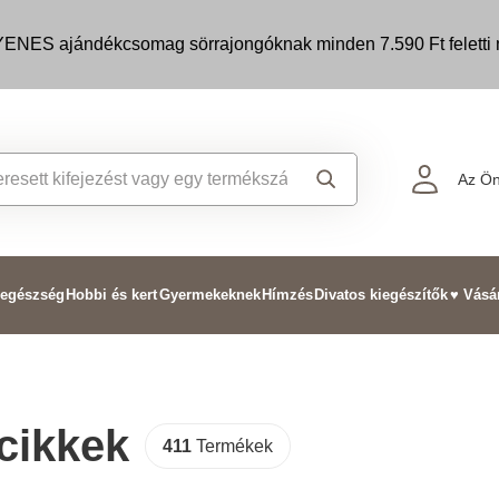
ENES ajándékcsomag sörrajongóknak minden 7.590 Ft feletti m
Az Ön
 egészség
Hobbi és kert
Gyermekeknek
Hímzés
Divatos kiegészítők
♥ Vásá
cikkek
411
Termékek