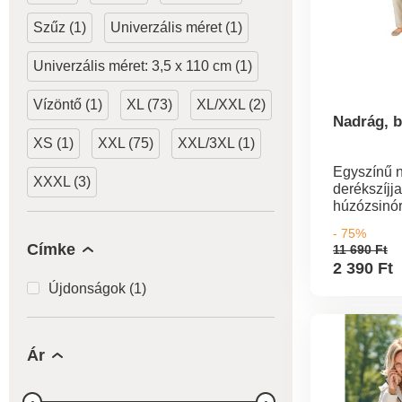
Szűz (1)
Univerzális méret (1)
Univerzális méret: 3,5 x 110 cm (1)
Vízöntő (1)
XL (73)
XL/XXL (2)
Nadrág, 
XS (1)
XXL (75)
XXL/3XL (1)
Egyszínű 
XXXL (3)
derékszíjja
húzózsinór
kényelmes
- 75%
Címke
11 690 Ft
2 390 Ft
Újdonságok (1)
Ár