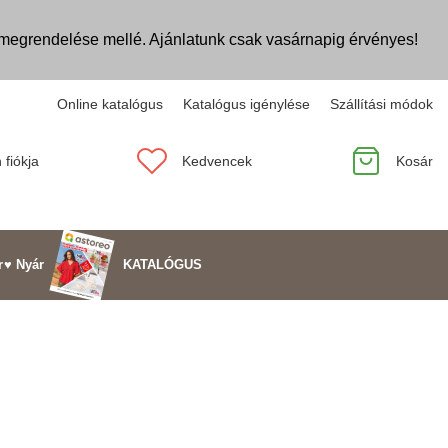
egrendelése mellé. Ajánlatunk csak vasárnapig érvényes!
Online katalógus
Katalógus igénylése
Szállítási módok
 fiókja
Kedvencek
Kosár
KATALÓGUS
r
♥ Nyár