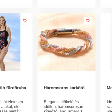
ivitelezésével
minőségi kivitelezésével
zá
ozhat a
nem hiányozhat a
ol
l.
ruhatárából.
80
hú
Sz
ké
sáv
2 
Szi
áló fürdőruha
Háromsoros karkötő
Me
a tökéletesen
Elegáns, előkelő és
Id
 alakot, elöl
időtlen: háromsorosan
sz
zsás mintával
kígyózó lánc, amely 3
we