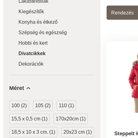
Lakástextíliák
Kiegészítők
Rendezés
Konyha és étkező
Szépség és egészség
Hobbi és kert
Divatcikkek
Dekorációk
Méret
100 (2)
105 (2)
110 (1)
15,5 x 0,5 cm (1)
170x20cm (1)
18,5 x 10 x 3 cm. (1)
20x23 cm (1)
Steppelt 