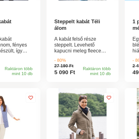
kabát
Steppelt kabát Téli
1 
álom
mé
 kabát
A kabát felső része
Eg
inom, fényes
steppelt. Levehető
bl
észült, így
kapucni meleg fleece
hi
egáns a
béléssel. Hossza kb. 90
vá
- 80%
- 
se. Az érdekes
cm. Mosógépben
al
27 190 Ft
2 4
elegáns
mosható 30°C-on.
bl
Raktáron több
Raktáron több
5 090 Ft
49
mint 10 db
mint 10 db
 gondoskodik.
kab
őségű,
szi
sillogó díszítő
ka
szítik.
Na
 zsebek
 Hossza kb. 70
gépben
0°C-on.