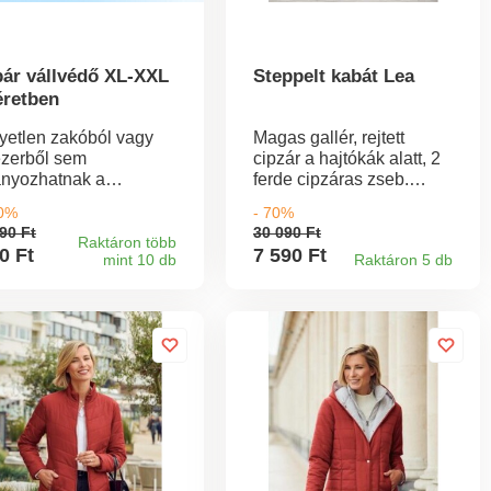
pár vállvédő XL-XXL
Steppelt kabát Lea
retben
yetlen zakóból vagy
Magas gallér, rejtett
ézerből sem
cipzár a hajtókák alatt, 2
ányozhatnak a
ferde cipzáras zseb.
lltömések! De
Hossza kb. 80 cm.
80%
- 70%
kalmasak például
Mosógépben mosható
90 Ft
30 090 Ft
úzok, pulóverek és
30°C-on.
Raktáron több
0 Ft
7 590 Ft
mint 10 db
Raktáron 5 db
átok alá is. A
luetted így
rcsúbbnak fog tűnni.
gyszerű hatás!