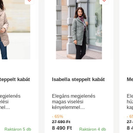
Ön
steppelt kabát
Isabella steppelt kabát
Me
egjelenés
Elegáns megjelenés
El
lési
magas viselési
húz
mel
kényelemmel
kap
. Az "Isabella"
kombinálva. Az "Isabella"
gal
- 65%
- 
abátunk újszerű
steppelt kabátunk újszerű
var
27 690 Ft
27 
val,
kialakításával,
idő
8 490 Ft
8 
Raktáron 5 db
Raktáron 4 db
ágával és
hatékonyságával és
elü