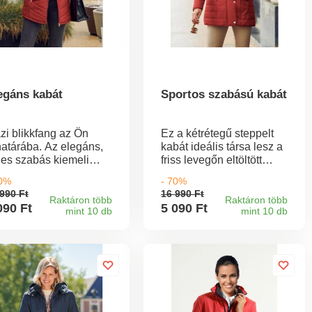
egáns kabát
Sportos szabású kabát
azi blikkfang az Ön
Ez a kétrétegű steppelt
határába. Az elegáns,
kabát ideális társa lesz a
ies szabás kiemeli
friss levegőn eltöltött
lusát, a divatos
hosszú sétákon.
70%
- 70%
rrások pedig lendületet
Állógallérja és nagy
990 Ft
16 990 Ft
nak sziluettjének.
kapucnija megvédi Önt a
Raktáron több
Raktáron több
090 Ft
5 090 Ft
mint 10 db
mint 10 db
zord időjárástól. Tartsa
magát melegen ebben a
divatos bordó színű
kabátban.