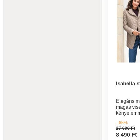
Önnek!
Isabella 
Elegáns m
magas vise
kényelem
kombinálva
- 65%
steppelt k
27 690 Ft
kialakításá
8 490 Ft
hatékonys