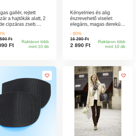
as gallér, rejtett
Kényelmes és alig
zár a hajtókák alatt, 2
észrevehető viselet:
rde cipzáras zseb.
elegáns, magas derekú
ssza kb. 80 cm.
bugyi tiszta természetes
80%
- 80%
sógépben mosható
pamutból, széles
590 Ft
16 290 Ft
°C-on.
csipkebetétekkel,
Raktáron több
Raktáron több
090 Ft
2 890 Ft
mint 10 db
mint 10 db
amelyek nem vágnak be.
100% pamut.