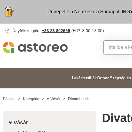
Ünnepelje a Nemzetközi Sörnapot! INGY
Ügyfélszolgálat
+36 23 802695
(H-P: 8:00-18:00)
Lakástextíliák
Otthon
Szépség és
Főoldal
>
Kategória
>
♥ Vásár
>
Divatcikkek
Divat
♥ Vásár