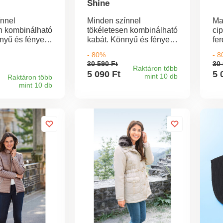
Shine
ínnel
Minden színnel
Mag
n kombinálható
tökéletesen kombinálható
cip
nyű és fényes
kabát. Könnyű és fényes
fe
irányú cipzár.
anyag. Kétirányú cipzár.
Ho
- 80%
- 
l díszített
Műszőrmével díszített
Mo
30 590 Ft
30 
raktikus
kapucni. Praktikus
30
Raktáron több
5 090 Ft
5 
mint 10 db
zárral. Hossza
Raktáron több
zsebek cipzárral. Hossza
mint 10 db
. Mosógépben
kb. 75 cm. Mosógépben
0°C-on.
mosható 30°C-on.