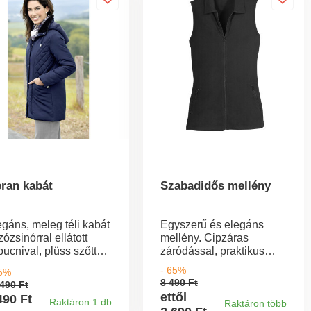
nek!
ran kabát
Szabadidős mellény
egáns, meleg téli kabát
Egyszerű és elegáns
ózsinórral ellátott
mellény. Cipzáras
ucnival, plüss szőtt
záródással, praktikus
lérral és divatos
zsebekkel az oldalán
- 65%
65%
rásokkal - szigetelt,
(cipzárral). Hossza kb. 72
8 490 Ft
490 Ft
járásálló. Fedett
cm.
ettől
490 Ft
Raktáron 1 db
lső cipzárral, pattintós
Raktáron több