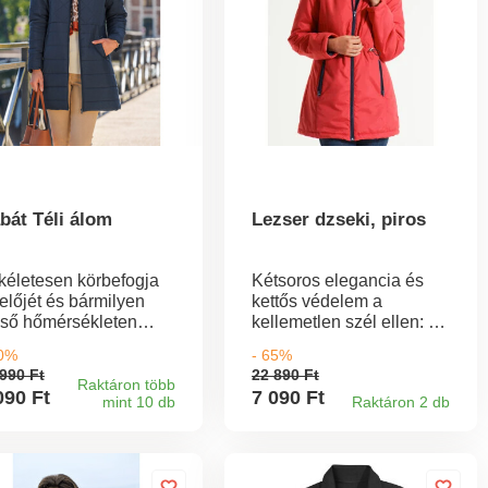
bát Téli álom
Lezser dzseki, piros
kéletesen körbefogja
Kétsoros elegancia és
előjét és bármilyen
kettős védelem a
lső hőmérsékleten
kellemetlen szél ellen: a
llemesen melegen
tökéletes kabát az
70%
- 65%
tja, miközben
átmeneti időszakra -
990 Ft
22 890 Ft
egánsan öltözteti egy
enyhén párnázott,
Raktáron több
090 Ft
7 090 Ft
mint 10 db
Raktáron 2 db
llemes sétához vagy a
kifinomult dupla gallérral
vásárláshoz. Egyedi
és 2 külön cipzárral elöl.
lakításával és kiváló
Hízelgő szabás,
nőségű kivitelezésével
húzózsinóros derékrész
életes téli kiegészítő
és cipzáras zsebek.