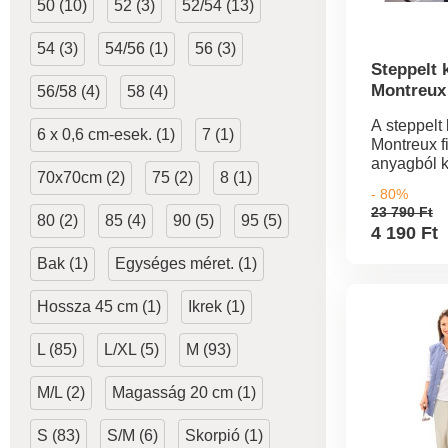
50 (10)
52 (3)
52/54 (13)
54 (3)
54/56 (1)
56 (3)
Steppelt 
Montreux
56/58 (4)
58 (4)
A steppelt
6 x 0,6 cm-esek. (1)
7 (1)
Montreux f
anyagból k
70x70cm (2)
75 (2)
8 (1)
nagyon el
- 80%
megjelené
23 790 Ft
80 (2)
85 (4)
90 (5)
95 (5)
steppelés 
4 190 Ft
sziluettről
Kiváló min
Bak (1)
Egységes méret. (1)
ezüstösen c
cipzárak dí
Hossza 45 cm (1)
Ikrek (1)
Biztonsági
cipzárral.
L (85)
L/XL (5)
M (93)
cm. Mosó
mosható 3
M/L (2)
Magasság 20 cm (1)
S (83)
S/M (6)
Skorpió (1)