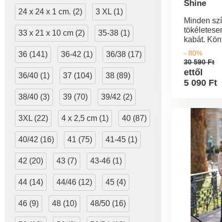
Shine
24 x 24 x 1 cm. (2)
3 XL (1)
Minden sz
tökéletese
33 x 21 x 10 cm (2)
35-38 (1)
kabát. Kön
anyag. Két
- 80%
36 (141)
36-42 (1)
36/38 (17)
Műszőrméve
30 590 Ft
kapucni. P
ettől
36/40 (1)
37 (104)
38 (89)
zsebek cip
5 090 Ft
kb. 75 cm
mosható 3
38/40 (3)
39 (70)
39/42 (2)
3XL (22)
4 x 2,5 cm (1)
40 (87)
40/42 (16)
41 (75)
41-45 (1)
42 (20)
43 (7)
43-46 (1)
44 (14)
44/46 (12)
45 (4)
46 (9)
48 (10)
48/50 (16)