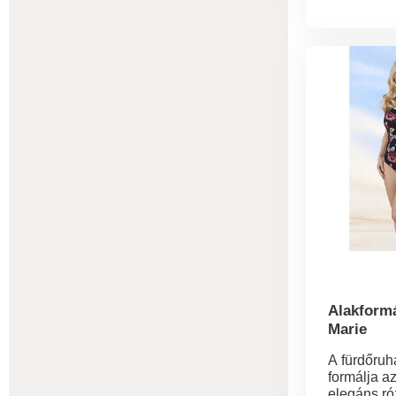
minőségi k
nem hiány
ruhatárábó
Alakform
Marie
A fürdőruh
formálja az
elegáns ró