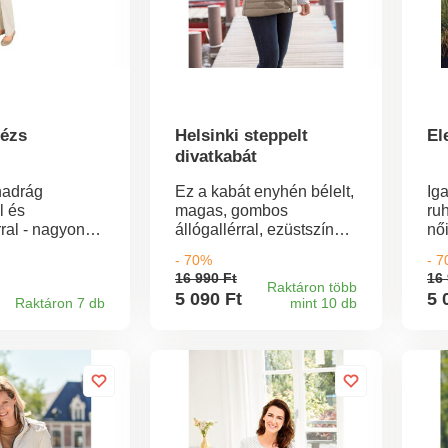
bézs
Helsinki steppelt
El
divatkabát
nadrág
Ez a kabát enyhén bélelt,
Ig
l és
magas, gombos
ru
ral - nagyon
állógallérral, ezüstszínű
nő
.
gombokkal és tágas,
stí
- 70%
- 
cipzáras zsebekkel.
va
16 990 Ft
16 
Hossza kb. 75 cm, 30°C-
ad
Raktáron több
5 090 Ft
5 
Raktáron 7 db
mint 10 db
on mosógépben
mosható, vasalható a
legalacsonyabb
fokozaton.