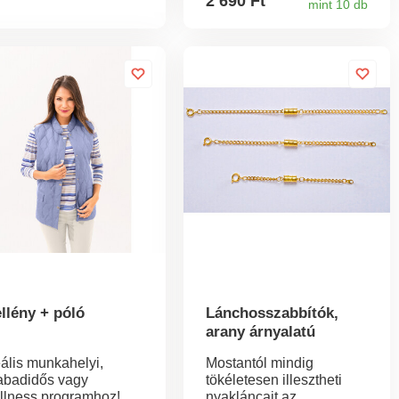
2 690 Ft
mint 10 db
ródással, 2 cipzáras
dalzsebbel. Hossza kb.
 cm. Csuklya
zózsinórral.
őrmeutánzatból
szült állvány. Szélvédő
 cipzárral + foltokkal.
cipzáras zseb.
getelt.
llény + póló
Lánchosszabbítók,
arany árnyalatú
eális munkahelyi,
Mostantól mindig
abadidős vagy
tökéletesen illesztheti
llness programhoz!
nyakláncait az