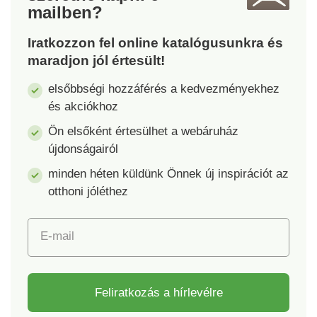
tartozék).
mailben?
Iratkozzon fel online katalógusunkra és
maradjon jól értesült!
elsőbbségi hozzáférés a kedvezményekhez
és akciókhoz
Ön elsőként értesülhet a webáruház
újdonságairól
minden héten küldünk Önnek új inspirációt az
otthoni jóléthez
E-mail
Feliratkozás a hírlevélre