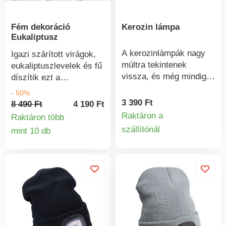
Forrás: 2 x GU 10, max.
2 x 20W.
Fém dekoráció
Kerozin lámpa
Eukaliptusz
A kerozinlámpák nagy
Igazi szárított virágok,
múltra tekintenek
eukaliptuszlevelek és fű
vissza, és még mindig a
díszítik ezt a
legpraktikusabb és
nemesfémből készült
- 50%
legtartósabb lámpák
dekorációt. Gyönyörű
3 390 Ft
8 490 Ft
4 190 Ft
közé tartoznak, amelyek
dísztárgy ajtóra, ablakra
Raktáron a
Raktáron több
még szélben és esőben
vagy falra.
szállítónál
mint 10 db
Termékinform
is világítanak. A
Termékinformációk
petróleumlámpa egy
üveghengerből, fém
külső védőburkolattal,
olajtartállyal és pamut
kanóccal rendelkezik.
Bárhol gond nélkül állhat
vagy felakaszthatja. A