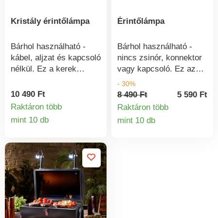
Kristály érintőlámpa
Érintőlámpa
Bárhol használható -
Bárhol használható -
kábel, aljzat és kapcsoló
nincs zsinór, konnektor
nélkül. Ez a kerek
vagy kapcsoló. Ez az
kristálylámpa érintésre
elegáns lámpa egy
- 30%
világít, és hűvös fehér
ujjmozdulatra kigyullad
10 490 Ft
8 490 Ft
5 590 Ft
fényt áraszt. 3-féle
és hangulatos
Raktáron több
Raktáron több
világítási módban
hangulatot áraszt. 3
mint 10 db
mint 10 db
Termékinformációk
Termékinform
működik, 50 cm-es
világítási mód.
USB-kábellel szállítjuk.
Újratölthető 1800 mAh-s
akkumulátor és USB
töltő funkció.