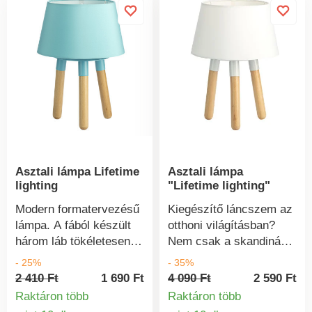
Asztali lámpa Lifetime
Asztali lámpa
lighting
"Lifetime lighting"
Modern formatervezésű
Kiegészítő láncszem az
lámpa. A fából készült
otthoni világításban?
három láb tökéletesen
Nem csak a skandináv
biztosítja a lámpa
stílus rajongói fogják
- 25%
- 35%
stabilitását, és a
szeretni ezt a lámpát.
2 410 Ft
1 690 Ft
4 090 Ft
2 590 Ft
merevített textilből
Félreérthetetlenül
Raktáron több
Raktáron több
készült lámpabúra az
időtlenséget, eleganciát