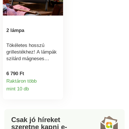
2 lámpa
Tökéletes hosszú
grillestékhez! A lámpák
szilárd mágneses
talppal és forgatható
fénycsóvával
6 790 Ft
rendelkeznek, így a
Raktáron több
grillparti késő estig
mint 10 db
Termékinformációk
tarthat. Tökéletes téli
grillpartikhoz,
kempingezéshez,
munkavégzéshez és
még sok máshoz. 3 AAA
Csak jó híreket
elem szükséges (nem
szeretne kapni
e-