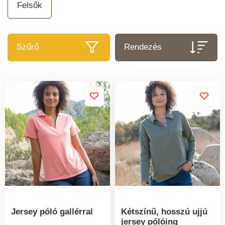
Felsők
Szűrő
Rendezés
Jersey póló gallérral
Kétszínű, hosszú ujjú
jersey pólóing