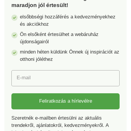
kimutatására, és a
maradjon jól értesült!
vonatkozó
szabványokon túl is
elsőbbségi hozzáférés a kedvezményekhez
biztonságosak.
és akciókhoz
Mosógépben mosható.
Ön elsőként értesülhet a webáruház
újdonságairól
minden héten küldünk Önnek új inspirációt az
otthoni jóléthez
E-mail
Feliratkozás a hírlevélre
Szeretnék e-mailben értesülni az aktuális
trendekről, ajánlatokról, kedvezményekről. A