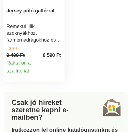
biztonságosak.
Jersey póló gallérral
Mosógépben mosható.
Remekül illik
szoknyákhoz,
farmernadrágokhoz és
chino nadrágokhoz, ez a
- 30%
jersey pólóing tökéletes
9 490 Ft
6 590 Ft
számos stílushoz.
Raktáron a
Kényelmes fazon. V-
szállítónál
Termékinformációk
nyakú pólógallér. Rövid
ujjú. Egyenes szegély.
Oeko-Tex Standard 100
(n° CQ 1216 / 3 IFTH).
Ez a jelölés olyan
Csak jó híreket
textiltermékeket jelöl,
szeretne kapni
e-
amelyeket laboratóriumi
mailben?
vizsgálatoknak vetettek
alá számos káros anyag
Iratkozzon fel online katalógusunkra és