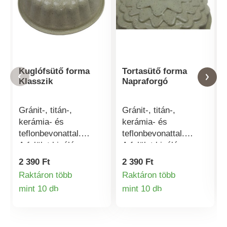
Kuglófsütő forma
Tortasütő forma
Klasszik
Napraforgó
Gránit-, titán-,
Gránit-, titán-,
kerámia- és
kerámia- és
teflonbevonattal.
teflonbevonattal.
A felület kiváló
A felület kiváló
tapadásgátló
tapadásgátló
2 390 Ft
2 390 Ft
tulajdonságú
tulajdonságú
Raktáron több
Raktáron több
és ellenáll
és ellenáll
mint 10 db
mint 10 db
a karcolásoknak.
a karcolásoknak.
Termékinformációk
Termékinformá