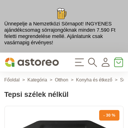
Ünnepelje a Nemzetközi Sörnapot! INGYENES
ajándékcsomag sörrajongóknak minden 7.590 Ft
feletti megrendelése mellé. Ajánlatunk csak
vasárnapig érvényes!
Főoldal
>
Kategória
>
Otthon
>
Konyha és étkező
>
Süt
Tepsi szélek nélkül
- 30 %