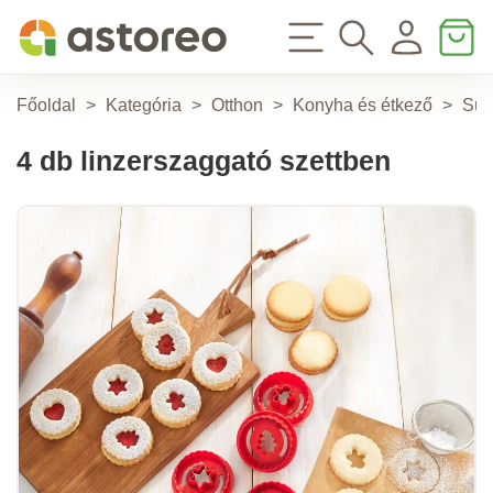
Főoldal
>
Kategória
>
Otthon
>
Konyha és étkező
>
Süt
4 db linzerszaggató szettben