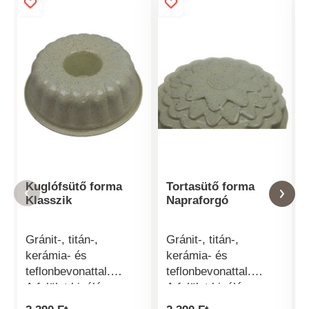
Kuglófsütő forma
Tortasütő forma
Klasszik
Napraforgó
Gránit-, titán-,
Gránit-, titán-,
kerámia- és
kerámia- és
teflonbevonattal.
teflonbevonattal.
A felület kiváló
A felület kiváló
tapadásgátló
tapadásgátló