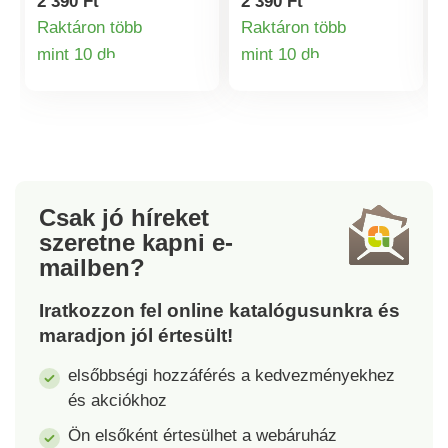
2 390 Ft
2 390 Ft
tulajdonságú
tulajdonságú
Raktáron több
Raktáron több
és ellenáll
és ellenáll
mint 10 db
mint 10 db
a karcolásoknak.
a karcolásoknak.
Termékinformációk
Termékinformá
Csak jó híreket
szeretne kapni
e-
mailben?
Iratkozzon fel online katalógusunkra és
maradjon jól értesült!
elsőbbségi hozzáférés a kedvezményekhez
és akciókhoz
Ön elsőként értesülhet a webáruház