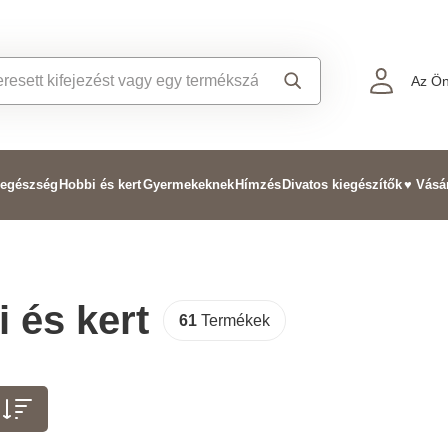
Az Ön
 egészség
Hobbi és kert
Gyermekeknek
Hímzés
Divatos kiegészítők
♥ Vásá
 és kert
61
Termékek