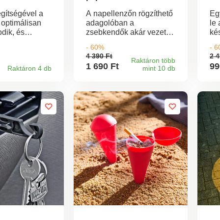
egítségével a
A napellenzőn rögzíthető
Eg
optimálisan
adagolóban a
le 
dik, és
zsebkendők akár vezetés
kés
íti a tarkó és
közben is kéznél lesznek.
me
- 60%
- 
etét.
Ugyanolyan praktikus,
vi
4 390 Ft
2 4
 rögzítse a
mint amilyen
be
Raktáron több
1 690 Ft
99
Raktáron 4 db
mint 10 db
z a rugalmas
helytakarékos - maszkok
fá
.
vagy szalvéták számára
Er
is megfelelő hely.
és
ter