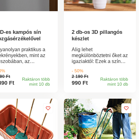
D-es kampós sín
2 db-os 3D pillangós
zgásérzékelővel
készlet
yanolyan praktikus a
Alig lehet
ekrényekben, mint az
megkülönböztetni őket az
őszobában, az
igaziaktól: Ezek a színes,
agsorban, a garázsban
szárnyakat lobogtató
50%
- 50%
 még sok más helyen.
pillangók gyönyörű
90 Ft
2 190 Ft
 "energiatudatos"
szemet gyönyörködtetők
Raktáron több
Raktáron több
890 Ft
990 Ft
mint 10 db
mint 10 db
pós sín világít,
függönyökre, drapériákra,
ikor Ön közeledik,
szobanövényekre,
jd automatikusan újra
tükrökre stb. Könnyen
kapcsol.
rögzíthetők egy klipsz
segítségével.