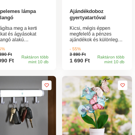
pelemes lámpa
Ajándékdoboz
llangó
gyertyatartóval
ágítsa meg a kerti
Kicsi, mégis éppen
akat és ágyásokat
megfelelő a pénzes
llangó alakú
ajándékok és különleges
nyhatásokkal. Ez a
kincsek számára:
55%
- 55%
pelemes lámpatest
elegáns ajándékdoboz
890 Ft
3 890 Ft
m igényel kábeleket.
gyertyatartóval a fedelén
Raktáron több
Raktáron több
090 Ft
1 690 Ft
mint 10 db
mint 10 db
- dekorációként is
kifejezetten hatásos.