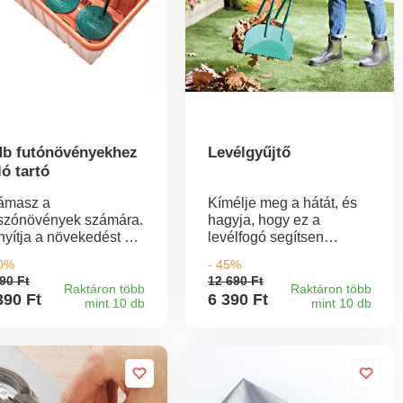
db futónövényekhez
Levélgyűjtő
ló tartó
támasz a
Kímélje meg a hátát, és
szónövények számára.
hagyja, hogy ez a
ányítja a növekedést és
levélfogó segítsen
m károsítja a
Önnek. Könnyű, puha
50%
- 45%
ökereket. Kúszó és
markolatú fogantyúkkal
90 Ft
12 690 Ft
szó növényekhez.
és hosszú, szögletes
Raktáron több
Raktáron több
390 Ft
6 390 Ft
mint 10 db
mint 10 db
vekedési támasz.
pengékkel, amelyek a
ökérvédelem.
nagy halom levelet,
fűnyesedéket és
szemetet talicskába vagy
szemeteszsákba rakják -
nincs erőfeszítés, nincs