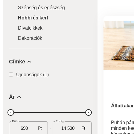
Szépség és egészség
Hobbi és kert
Divatcikkek
Dekorációk
Címke
Újdonságok (1)
Ár
Állattaka
Ettől
Eddig
Puhán párn
Ft
Ft
minden ke
-
kényelmes.