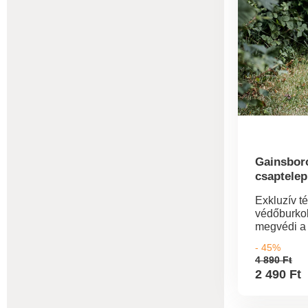
Gainsbor
csaptelep
Exkluzív té
védőburko
megvédi a 
csapokat é
- 45%
befagyástó
4 890 Ft
tartós, vízá
2 490 Ft
szövet elle
hónak vagy
210D Oxfor