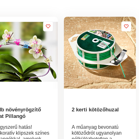
db növényrögzítő
2 kerti kötözőhuzal
at Pillangó
gyszerű hatás!
A műanyag bevonatú
koratív klipszek színes
kötöződrót ugyanolyan
llangókkal, amelyek
nélkülözhetetlen a