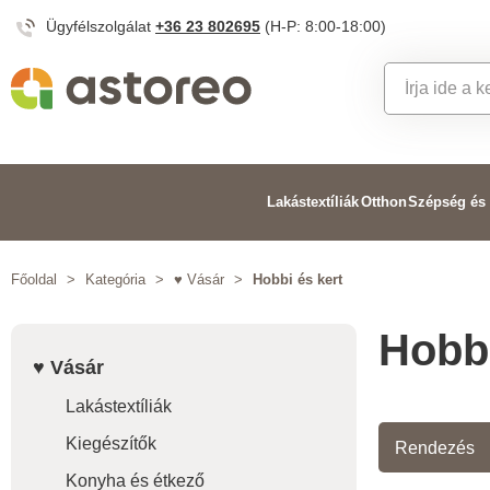
Ügyfélszolgálat
+36 23 802695
(H-P: 8:00-18:00)
Lakástextíliák
Otthon
Szépség és
Főoldal
>
Kategória
>
♥ Vásár
>
Hobbi és kert
Hobbi
♥ Vásár
Lakástextíliák
Kiegészítők
Rendezés
Konyha és étkező