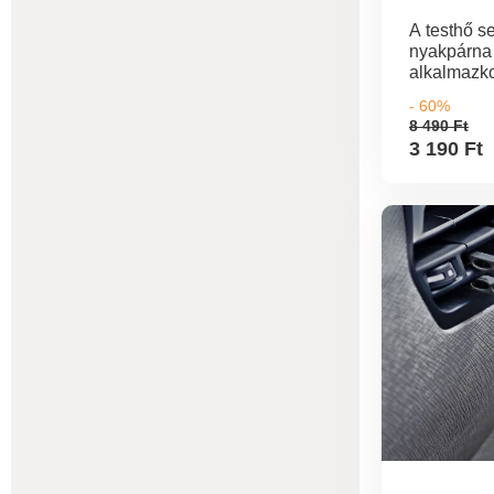
A testhő s
nyakpárna 
alkalmazko
tehermentes
- 60%
a váll terül
8 490 Ft
Egyszerűen
3 190 Ft
fejtámláho
hevederrel