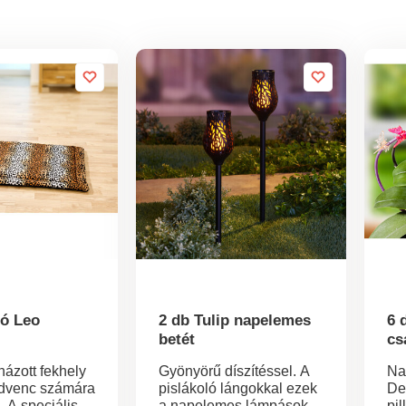
ró Leo
2 db Tulip napelemes
6 
betét
cs
ázott fekhely
Gyönyörű díszítéssel. A
Na
dvenc számára
pislákoló lángokkal ezek
De
 A speciális
a napelemes lámpások
pi