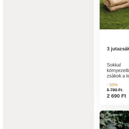
3 jutazsá
Sokkal
környezetb
zsákok a l
vagy fűny
- 50%
ártalmatla
5 790 Ft
elbírnak,
2 690 Ft
környezetb
összehajth