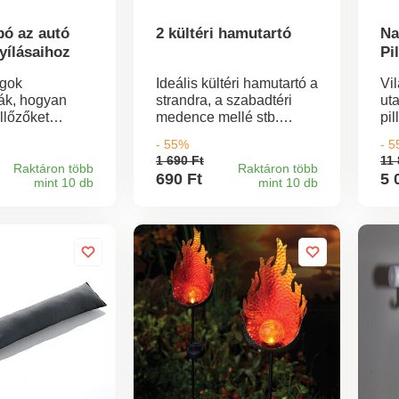
pó az autó
2 kültéri hamutartó
Na
yílásaihoz
Pi
rgok
Ideális kültéri hamutartó a
Vil
ák, hogyan
strandra, a szabadtéri
ut
llőzőket
medence mellé stb.
pi
ag használni.
Szélálló kialakítás,
fé
- 55%
- 
n sok minden
hegyes, akár egy
na
1 690 Ft
11 
znél van:
fagylalttölcsér, fedéllel és
ne
Raktáron több
Raktáron több
690 Ft
5 
mint 10 db
mint 10 db
ábelek,
bevágással a cigaretta
vegek,
számára. Egyszerűen
k stb.
csak töltse fel homokkal -
és kész!