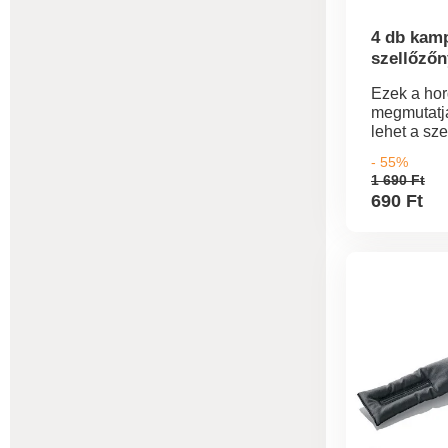
4 db kam
szellőzőn
Ezek a ho
megmutatj
lehet a sze
gyakorlatil
- 55%
Az autóba
1 690 Ft
azonnal ké
690 Ft
kulcsok, k
napszemü
napellenző