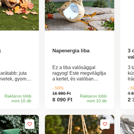
k
Napenergia liba
3 
va
Ez a liba valósággal
3 
arátabb: juta
ragyog! Este megvilágítja
kú
evelek, gyomok
a kertet, és valóban
Ir
esedék
szemet gyönyörködtető
ne
- 50%
- 
nítására! Sokat
látványt nyújt.
gy
16 990 Ft
4 8
Növényültetőnek is
má
Raktáron több
Raktáron több
8 090 Ft
2 
mint 10 db
mint 10 db
arátok és
alkalmas: ehhez az
Nö
atóak.
üveget vegye ki és a
Gy
virágot helyezze bele!