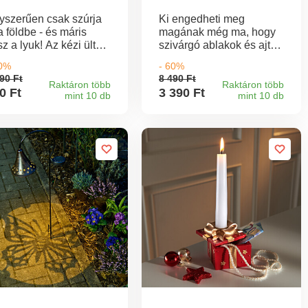
yszerűen csak szúrja
Ki engedheti meg
a földbe - és máris
magának még ma, hogy
z a lyuk! Az kézi ültető
szivárgó ablakok és ajtók
gkíméli Önt a
legyenek? Zárja le őket
60%
- 60%
rághagymák és magvak
viharálló szilikon
90 Ft
8 490 Ft
ültetéséhez szükséges
csíkokkal – 3M
Raktáron több
Raktáron több
0 Ft
3 390 Ft
mint 10 db
mint 10 db
radságos ásástól.
ragasztószalaggal,
gonomikus fogantyúval
szorosan tartanak, és
 10 cm mélységig
megakadályozzák a
jedő jelöléssel.
huzatot és a hideget. A
hő a helyiségben marad,
és az ajtó záródik, mint
korábban, öntapadós. 3
szélesség 2,5 cm, 3,5 cm,
4,5 cm. Mindegyik
hossza 5 m.