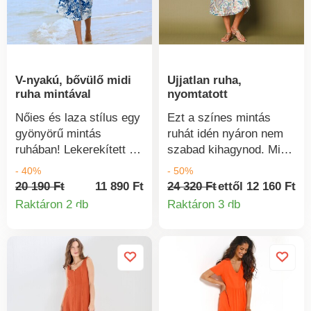
EcoVero™ viszkózból
derekán, amelyet
készült. Az EcoViscose
fodrozás hangsúlyoz.
egy fenntarthatóan
Bélelt törzs.
kezelt erdőkből
Mosógépben mosható.
származó cellulózból
V-nyakú, bővülő midi
Ujjatlan ruha,
készült anyag. A
ruha mintával
nyomtatott
gyártási folyamat
kevesebb vizet és
Nőies és laza stílus egy
Ezt a színes mintás
energiát igényel.
gyönyörű mintás
ruhát idén nyáron nem
Mosógépben mosható.
ruhában! Lekerekített V-
szabad kihagynod. Midi
nyakú. Melltartó alatti
hosszúságú. Ujjatlan. V-
- 40%
- 50%
betét. Bő szabású.
nyakú, fodros kivágás
20 190 Ft
11 890 Ft
24 320 Ft
ettől 12 160 Ft
Rugalmas jersey.
elöl. Lejtett vállak.
Raktáron 2 db
Raktáron 3 db
Termékinformációk
Termékinform
Mintás. Mosógépben
Békás derékrész.
mosható.
Kiterített szegély.
Gépben mosható.