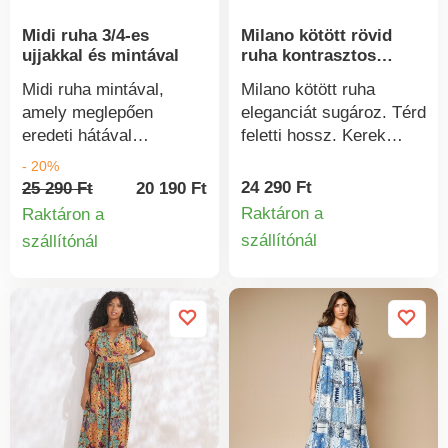
Midi ruha 3/4-es
Milano kötött rövid
ujjakkal és mintával
ruha kontrasztos
szegéllyel
Midi ruha mintával,
Milano kötött ruha
amely meglepően
eleganciát sugároz. Térd
eredeti hátával
feletti hossz. Kerek
rendelkezik. Elöl V-
nyakkivágással és
- 20%
nyakú. Hátul keresztbe
kontrasztos szegéllyel.
24 290 Ft
25 290 Ft
20 190 Ft
tett vállrésszel. 3/4-es
7/8-os ujjak kontrasztos
Raktáron a
Raktáron a
ujjak ráncolt vállal és
mandzsettával. 2
szállítónál
szállítónál
Termékinform
Termékinformációk
rugalmas
álgombos zseb elöl.
mandzsettával. Elöl és
Gombos rögzítés hátul.
hátul rugalmas derék.
Mosógépben mosható.
Ráncolt derék. Oldalt
rejtett cipzár. Egyenes
alsó szegély elöl
hasítékokkal. Bélelt
törzsrész. Mosógépben
mosható.