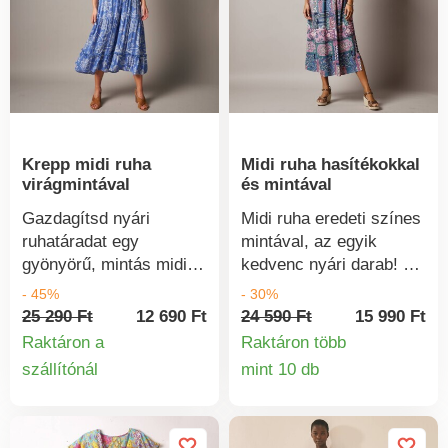
Légáteresztő viszkózból
készült. Mosógépben
mosható.
Krepp midi ruha
Midi ruha hasítékokkal
virágmintával
és mintával
Gazdagítsd nyári
Midi ruha eredeti színes
ruhatáradat egy
mintával, az egyik
gyönyörű, mintás midi
kedvenc nyári darab! V-
ruhával. Midi glamour
nyakú. Rövid ujjú,
- 45%
- 30%
szabásvonal. Kerek
gombos mintás midi
25 290 Ft
12 690 Ft
24 590 Ft
15 990 Ft
nyakkivágás hasítékkal
ruha. Rövid ujjú. Ejtett
Raktáron a
Raktáron több
és fodros díszítéssel.
váll. Húzózsinór a vállon
szállítónál
mint 10 db
Termékinformációk
Termékinform
Húzózsinór bojtos
bojtos, állítható. Oldalsó
nyakkivágással.
megkötők, hogy hátul
Rugalmas szabás a
megköthessék a