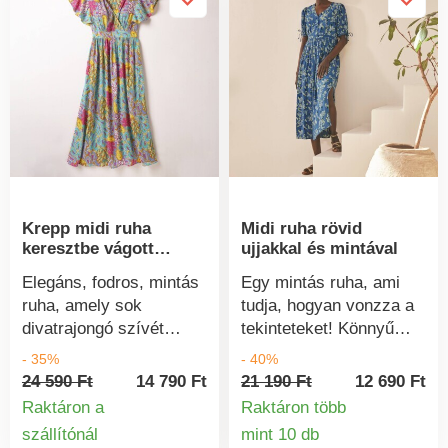
mellkas alatt. Balli
testhezálló hatásért.
gumis ujjak a könyökig.
Mély oldalsó hasítékok.
3 fodros rész a
Szélesített alsó szegély.
mellkason a kivágás
Légáteresztő viszkózból
alatt. Friss krepon
készült. Mosógépben
anyag, kényelmes
mosható.
viselet. Mosógépben
mosható.
Krepp midi ruha
Midi ruha rövid
keresztbe vágott
ujjakkal és mintával
nyakkivágással és
Elegáns, fodros, mintás
Egy mintás ruha, ami
mintával
ruha, amely sok
tudja, hogyan vonzza a
divatrajongó szívét
tekinteteket! Könnyű
meghódította. Friss,
kreponból készült.
- 35%
- 40%
könnyű kreponból
Bokáig érő. V-nyakú és
24 590 Ft
14 790 Ft
21 190 Ft
12 690 Ft
készült. Nőies
gombos nyílás. Elöl
Raktáron a
Raktáron több
keresztpántos
lapos derék, hátul
szállítónál
mint 10 db
Termékinformációk
Termékinform
nyakkivágás. Rövid
szegélyezett. Az elülső