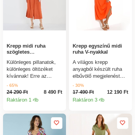
Krepp midi ruha
Krepp egyszínű midi
szögletes
ruha V-nyakkal
nyakkivágással
Különleges pillanatok,
A világos krepp
különleges öltözéket
anyagból készült ruha
kívánnak! Erre az
elbűvölő megjelenést
alkalomra egy hosszú,
kölcsönöz. Bő
- 65%
- 30%
szögletes nyakkivágású
szabásának
24 290 Ft
8 490 Ft
17 490 Ft
12 190 Ft
ruhát készítettünk.
köszönhetően minden
Raktáron 1 db
Raktáron 3 db
Termékinformációk
Termékinform
Könnyű, légies krepp
alkathoz illik. Friss,
anyagból készült.
könnyű krepp. Bő
Széles pántok.
szabású. V-nyakú.
Szögletes nyakkivágás
Rövid ujjú. Mellkason
bijoux díszítéssel. Eleje
dobás. Magas derekú