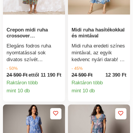
Crepon midi ruha
Midi ruha hasítékokkal
crossover
és mintával
nyakkivágással és
Elegáns fodros ruha
Midi ruha eredeti színes
mintával
nyomtatással sok
mintával, az egyik
divatos szívét
kedvenc nyári darab! V-
megnyerte. Friss,
nyakú. Rövid ujjú,
- 50%
- 45%
könnyű kreppből
gombos mintás midi
24 590 Ft
ettől 11 190 Ft
24 590 Ft
12 390 Ft
készült. Keresztben
ruha. Rövid ujjú. Ejtett
Raktáron több
Raktáron több
átlós, nőies
váll. Húzózsinór a vállon
mint 10 db
mint 10 db
Termékinformációk
Termékinform
nyakkivágás. Rövid
bojtos, állítható. Oldalsó
fodros ujjak. Mell alatti
megkötők, hogy hátul
fodrosítás. Fodros
megköthessék a
derékrész hátul.
testhezálló hatásért.
Kiterített szegély.
Mély oldalsó hasítékok.
Gépben mosható.
Szélesített alsó szegély.