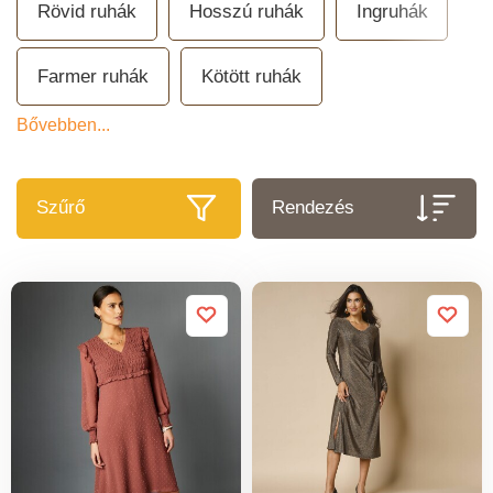
Rövid ruhák
Hosszú ruhák
Ingruhák
Farmer ruhák
Kötött ruhák
Bővebben...
Szűrő
Rendezés