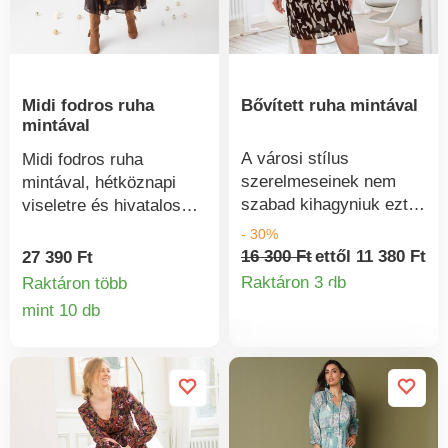
Midi fodros ruha
Bővített ruha mintával
mintával
A városi stílus
Midi fodros ruha
szerelmeseinek nem
mintával, hétköznapi
szabad kihagyniuk ezt a
viseletre és hivatalos
bő mintás ruhát. Térd
alkalmakra egyaránt
- 30%
alá érő. Egyszerű,
alkalmas. Hosszú,
16 300 Ft
ettől 11 380 Ft
27 390 Ft
könnyen kezelhető
enyhén puffos ujjak
Raktáron 3 db
Raktáron több
Termékinform
szabása V-nyakú
gombos mandzsettával.
mint 10 db
gallérral és elöl
Termékinformációk
Fodrozott vállak. V-nyak
gombokkal rendelkezik.
keresztpánttal.
Egyedi fodrozás elöl és
Rugalmas derék, bővülő
hátul. Hosszú ujjak és
szoknyarész. Megkötős
rugalmas mandzsetta.
öv. Mosógépben
Végig kötött bélés.
mosható.