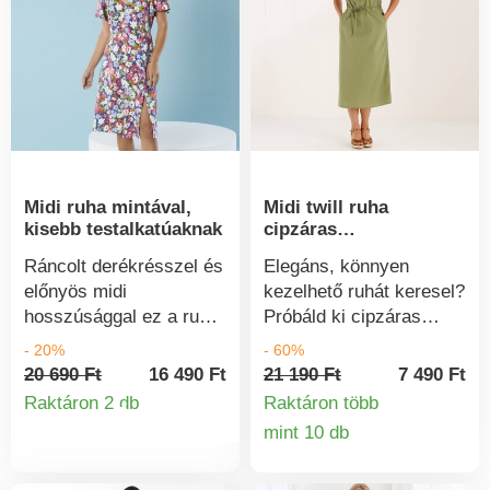
strukturált szabású a
szabás. Fodros aljú.
hosszabbító hatásért.
Mosógépben mosható.
Derékban kivágás. Hátul
békapánt a testhezálló
hatásért. Szélesebb alsó
rész. Felül bélelt.
Mosógépben mosható.
Midi ruha mintával,
Midi twill ruha
kisebb testalkatúaknak
cipzáras
nyakkivágással és
Ráncolt derékrésszel és
Elegáns, könnyen
húzózsinóros derékkal
előnyös midi
kezelhető ruhát keresel?
hosszúsággal ez a ruha
Próbáld ki cipzáras
kifejezetten alacsonyabb
nyakkivágású
- 20%
- 60%
alkatú hölgyek számára
modellünket mosott
20 690 Ft
16 490 Ft
21 190 Ft
7 490 Ft
lett tervezve. Midi
pamutból. Térd feletti
Raktáron 2 db
Raktáron több
Termékinformációk
hosszúság. Négyzet
hossz. Kerek
mint 10 db
Termékinform
alakú, szív alakú, redős
nyakkivágás, derékig
nyakkivágás. Rövid,
cipzárral. Rövid ujjú.