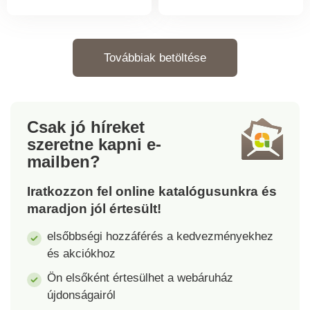
fodros ujjak. Ráncolt a
derékrész betétje felett
mell alatt. Békamintás
és alatt ráncolt rész.
derék hátul. Szélesített
Rövid, rugalmas ujjak,
Továbbiak betöltése
alsó rész. Mosógépben
erős húzózsinórral a
mosható.
megkötéshez. Ráncolt
vállak. Oldalsó
hasítékok. Szélesített
Csak jó híreket
alsó szegély.
Mosógépben mosható.
szeretne kapni
e-
mailben?
Iratkozzon fel online katalógusunkra és
maradjon jól értesült!
elsőbbségi hozzáférés a kedvezményekhez
és akciókhoz
Ön elsőként értesülhet a webáruház
újdonságairól