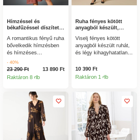
Hímzéssel és
Ruha fényes kötött
békafűzéssel díszített
anyagból készült,
karimás ruha
hosszú ujjú ruha
A romantikus fényű ruha
Viselj fényes kötött
bővelkedik hímzésben
anyagból készült ruhát,
és hímzéses
és légy kihagyhatatlan.
részletekben. A jelenlegi
Légies, fényes kötött
- 40%
fáklyavágásban. V-
ruha. V-nyakkivágás.
10 390 Ft
23 290 Ft
13 890 Ft
nyakkivágás, elöl
Egyenes szabás.
Raktáron 1 db
Raktáron 8 db
Termékinform
Termékinformációk
csipke. Elasztikus a
Hosszú ujjak. Eredeti
mell alatt és rugalmas
szabásvonallal,
fodros. Fodor a vállán.
húzózsinórral. Mély
Hosszú ujjú. Széles
oldalsó rés. Egyenes
mandzsetta fodrokkal.
szegély. Gépben
Csomagtartó bélés.
mosható.
Egyenes szegély.
Mosógépben mosható.