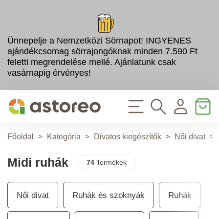
Ünnepelje a Nemzetközi Sörnapot! INGYENES
ajándékcsomag sörrajongóknak minden 7.590 Ft
feletti megrendelése mellé. Ajánlatunk csak
vasárnapig érvényes!
Főoldal
>
Kategória
>
Divatos kiegészítők
>
Női divat
>
Midi ruhák
74
Termékek
Női divat
Ruhák és szoknyák
Ruhák