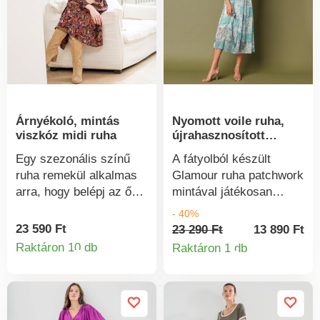
Mosógépben mosható.
Árnyékoló, mintás
Nyomott voile ruha,
viszkóz midi ruha
újrahasznosított
poliészterből
Egy szezonális színű
A fátyolból készült
ruha remekül alkalmas
Glamour ruha patchwork
arra, hogy belépj az őszi
mintával játékosan
szezonba. V-nyakú.
meghosszabbítja az
- 40%
Kivágott derék, középen
alakot. Fodros
23 590 Ft
23 290 Ft
13 890 Ft
ráncolt rész és gombos
nyakkivágás
Raktáron 10 db
Raktáron 1 db
Termékinformációk
Termékinform
gombolás. Hátul gombos
nyakkivágással és
derék. Hosszú ujjak
húzózsinórral. 7/8-as
gombos, szűkülő
blúz típusú ujjú.
mandzsettával. Bő alsó
Rugalmas ujjvégek