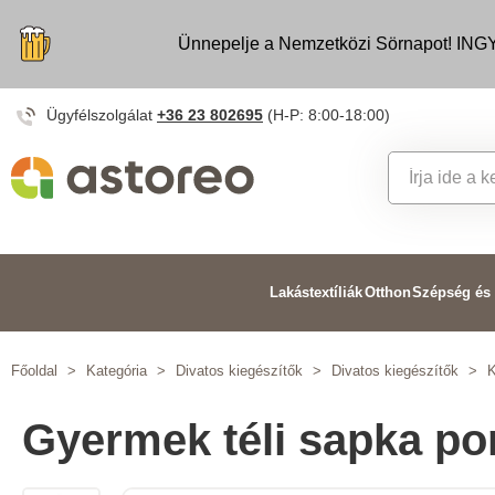
Ünnepelje a Nemzetközi Sörnapot! INGY
Ügyfélszolgálat
+36 23 802695
(H-P: 8:00-18:00)
Lakástextíliák
Otthon
Szépség és
Főoldal
>
Kategória
>
Divatos kiegészítők
>
Divatos kiegészítők
>
K
Gyermek téli sapka p