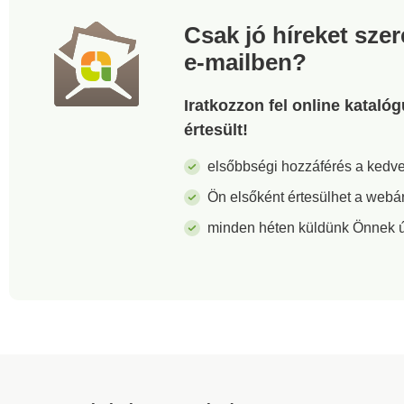
Csak jó híreket sze
e-mailben?
Iratkozzon fel online kataló
értesült!
elsőbbségi hozzáférés a ked
Ön elsőként értesülhet a webá
minden héten küldünk Önnek új 