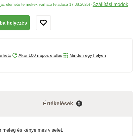
Szállítási módok
-
(az elérhető termékek várható feladása 17.08.2026)
ba helyezés
érhető
Akár 100 napos elállás
Minden egy helyen
Értékelések
0
 meleg és kényelmes viselet.