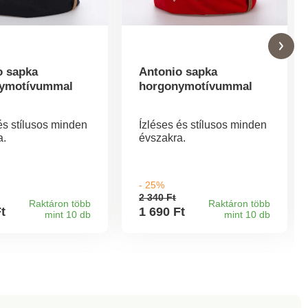
o sapka
Antonio sapka
ymotívummal
horgonymotívummal
és stílusos minden
Ízléses és stílusos minden
a.
évszakra.
- 25%
2 340 Ft
Raktáron több
Raktáron több
Ft
1 690 Ft
mint 10 db
mint 10 db