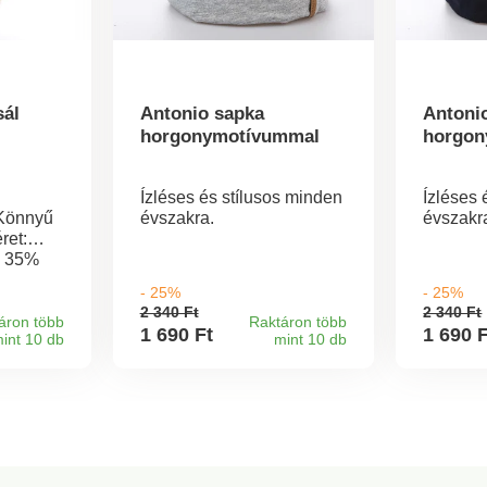
sál
Antonio sapka
Antoni
horgonymotívummal
horgon
Ízléses és stílusos minden
Ízléses 
 Könnyű
évszakra.
évszakr
ret:
: 35%
szter.
- 25%
- 25%
2 340 Ft
2 340 Ft
áron több
Raktáron több
1 690 Ft
1 690 
int 10 db
mint 10 db