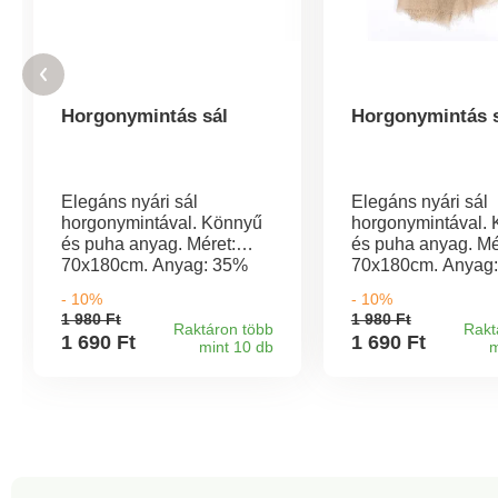
Horgonymintás sál
Horgonymintás 
Elegáns nyári sál
Elegáns nyári sál
horgonymintával. Könnyű
horgonymintával.
és puha anyag. Méret:
és puha anyag. Mé
70x180cm. Anyag: 35%
70x180cm. Anyag
viszkóz, 65% poliészter.
viszkóz, 65% polié
- 10%
- 10%
1 980 Ft
1 980 Ft
Raktáron több
Rakt
1 690 Ft
1 690 Ft
mint 10 db
m