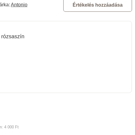
árka:
Antonio
Értékelés hozzáadása
rózsaszín
an:
4 000 Ft