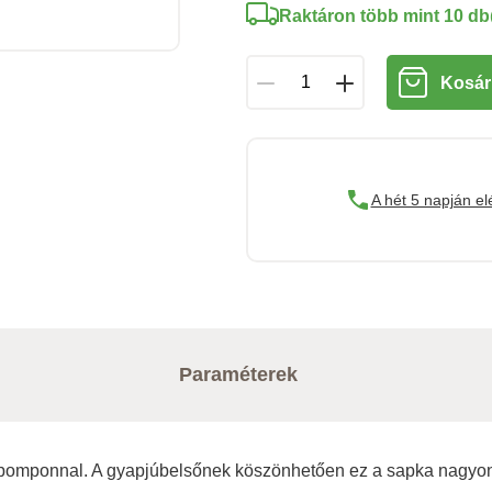
Raktáron több mint 10 db
Kosár
A hét 5 napján el
Paraméterek
s pomponnal. A gyapjúbelsőnek köszönhetően ez a sapka nagyon