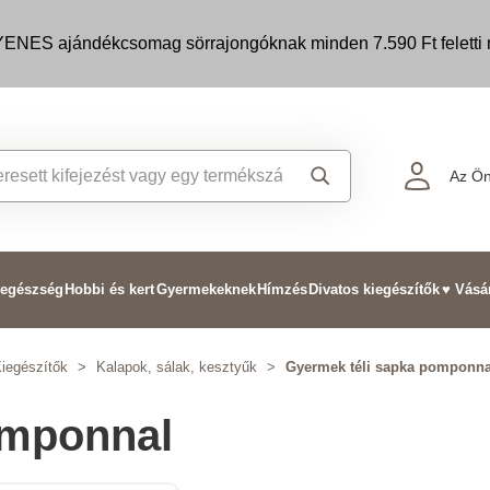
ENES ajándékcsomag sörrajongóknak minden 7.590 Ft feletti m
Az Ön
 egészség
Hobbi és kert
Gyermekeknek
Hímzés
Divatos kiegészítők
♥ Vásá
iegészítők
>
Kalapok, sálak, kesztyűk
>
Gyermek téli sapka pomponna
omponnal