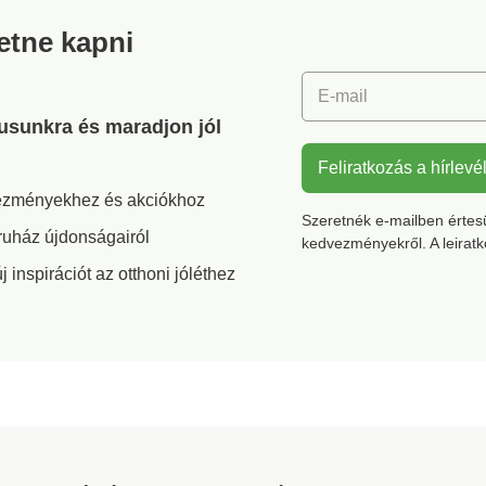
retne kapni
E-mail
gusunkra és maradjon jól
Feliratkozás a hírlevé
vezményekhez és akciókhoz
Szeretnék e-mailben értesül
ruház újdonságairól
kedvezményekről. A leirat
inspirációt az otthoni jóléthez