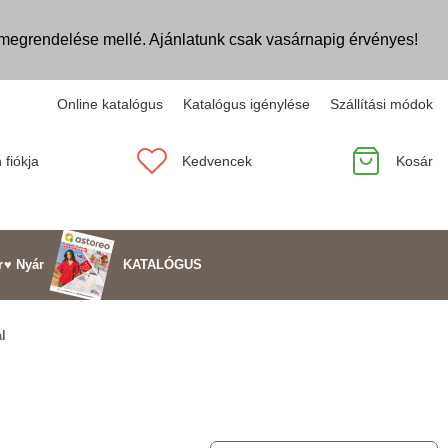
egrendelése mellé. Ajánlatunk csak vasárnapig érvényes!
Online katalógus
Katalógus igénylése
Szállítási módok
 fiókja
Kedvencek
Kosár
KATALÓGUS
r
♥ Nyár
l