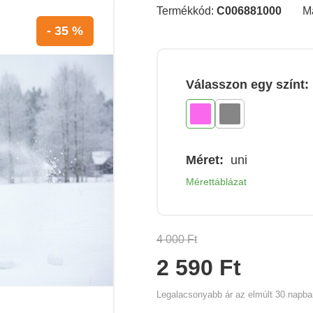
Termékkód:
C006881000
M
- 35 %
Válasszon egy színt:
Méret:
uni
Mérettáblázat
4 000 Ft
2 590 Ft
Legalacsonyabb ár az elmúlt 30 napb