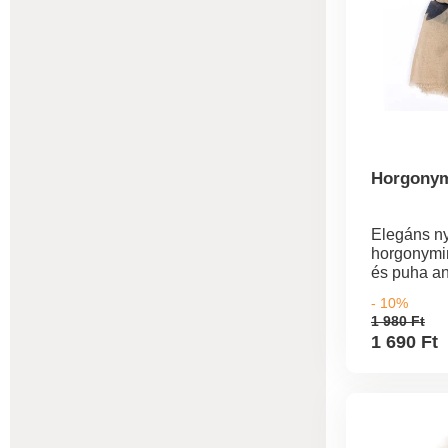
Horgonym
Elegáns ny
horgonymi
és puha an
70x180cm.
- 10%
viszkóz, 6
1 980 Ft
1 690 Ft