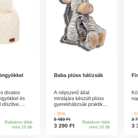
jav
rendelni).
Tá
le
tö
le
fel
véd
ví
Fi
a 
ne
elá
Ré
öngyökkel
Baba plüss hátizsák
Fi
inf
hí
zo
és divatos
A népszerű állat
Kö
iga
ngyökkel és
mintájára készült plüss
na
Te
díszítve.
gyerekhátizsák praktikus
és
meleg
kiegészítő a kicsik
- 35%
- 
kiv
őnek minden
számára. Bárhová is
5 480 Ft
3 7
já
.
mennek, kedvenc
Raktáron több
Raktáron több
3 290 Ft
3 
mint 10 db
mint 10 db
tar
holmijukat mindig
A 
maguknál tarthatják.