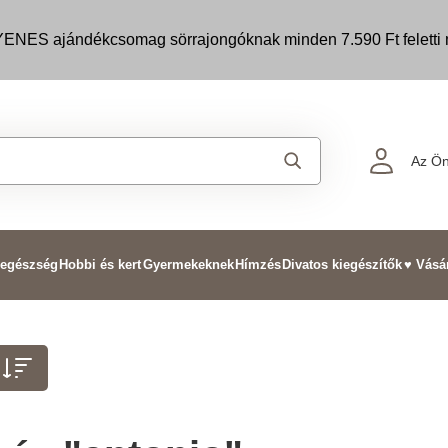
ENES ajándékcsomag sörrajongóknak minden 7.590 Ft feletti m
Az Ön
 egészség
Hobbi és kert
Gyermekeknek
Hímzés
Divatos kiegészítők
♥ Vásá