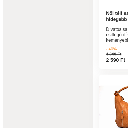
számáraPu
Női téli s
hidegebb
Divatos sa
csillogó dí
keményebb
- 40%
4 340 Ft
2 590 Ft