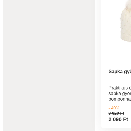
Sapka gy
Praktikus 
sapka gyö
pomponnal 
Alkalmas 
- 40%
kiegészít
3 620 Ft
öltözékhez
2 090 Ft