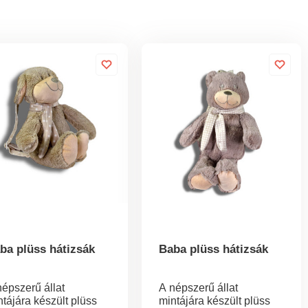
ba plüss hátizsák
Baba plüss hátizsák
népszerű állat
A népszerű állat
ntájára készült plüss
mintájára készült plüss