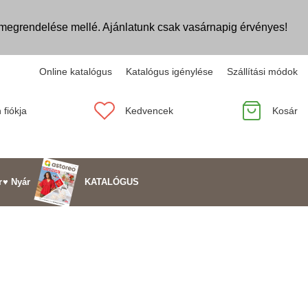
egrendelése mellé. Ajánlatunk csak vasárnapig érvényes!
Online katalógus
Katalógus igénylése
Szállítási módok
 fiókja
Kedvencek
Kosár
KATALÓGUS
r
♥ Nyár