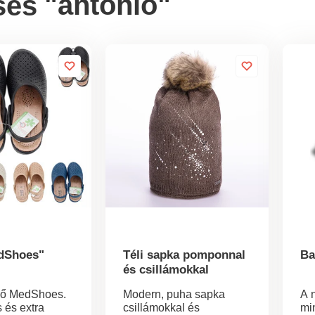
"antonio"
sés
dShoes"
Téli sapka pomponnal
Ba
és csillámokkal
pő MedShoes.
Modern, puha sapka
A 
 és extra
csillámokkal és
mi