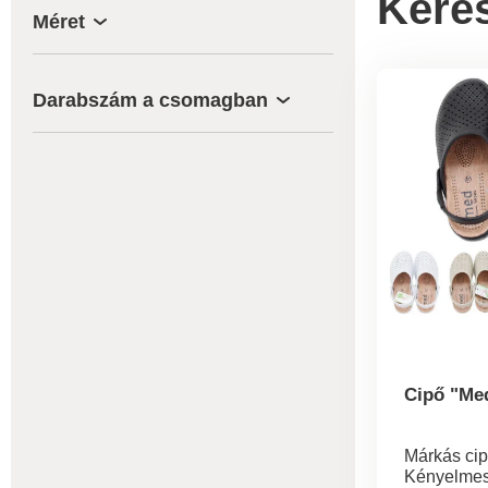
Kere
Méret
Darabszám a csomagban
Cipő "Me
Márkás ci
Kényelmes