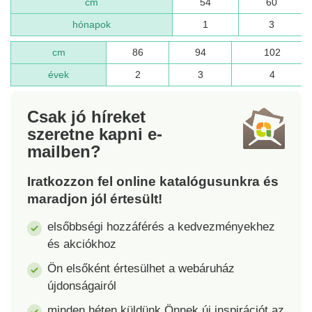
cm
54
60
hónapok
1
3
cm
86
94
102
évek
2
3
4
Csak jó híreket
szeretne kapni
e-
mailben?
Iratkozzon fel online katalógusunkra és
maradjon jól értesült!
elsőbbségi hozzáférés a kedvezményekhez
és akciókhoz
Ön elsőként értesülhet a webáruház
újdonságairól
minden héten küldünk Önnek új inspirációt az