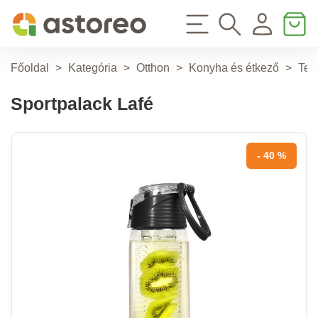
Főoldal
>
Kategória
>
Otthon
>
Konyha és étkező
>
Ter
Sportpalack Lafé
- 40 %