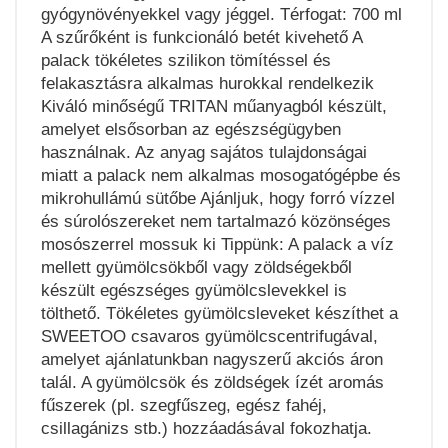
gyógynövényekkel vagy jéggel. Térfogat: 700 ml
A szűrőként is funkcionáló betét kivehető A
palack tökéletes szilikon tömítéssel és
felakasztásra alkalmas hurokkal rendelkezik
Kiváló minőségű TRITAN műanyagból készült,
amelyet elsősorban az egészségügyben
használnak. Az anyag sajátos tulajdonságai
miatt a palack nem alkalmas mosogatógépbe és
mikrohullámú sütőbe Ajánljuk, hogy forró vízzel
és súrolószereket nem tartalmazó közönséges
mosószerrel mossuk ki Tippünk: A palack a víz
mellett gyümölcsökből vagy zöldségekből
készült egészséges gyümölcslevekkel is
tölthető. Tökéletes gyümölcsleveket készíthet a
SWEETOO csavaros gyümölcscentrifugával,
amelyet ajánlatunkban nagyszerű akciós áron
talál. A gyümölcsök és zöldségek ízét aromás
fűszerek (pl. szegfűszeg, egész fahéj,
csillagánizs stb.) hozzáadásával fokozhatja.