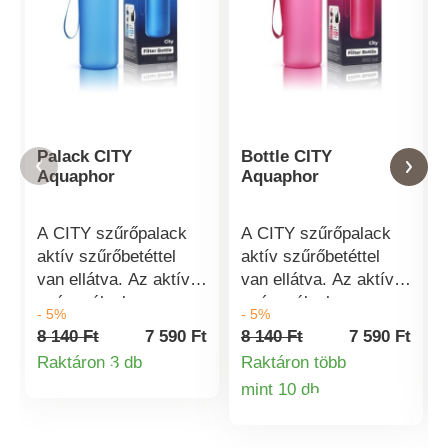
Palack CITY
Bottle CITY
Aquaphor
Aquaphor
A CITY szűrőpalack
A CITY szűrőpalack
aktív szűrőbetéttel
aktív szűrőbetéttel
van ellátva. Az aktív
van ellátva. Az aktív
szénszálnak
szénszálnak
- 5%
- 5%
köszönhetően
köszönhetően
8 140 Ft
7 590 Ft
8 140 Ft
7 590 Ft
eltávolítja az aktív
eltávolítja az aktív
Raktáron 3 db
Raktáron több
klórt a vízből és
klórt a vízből és
Termékinformációk
mint 10 db
csökkenti a
csökkenti a
Termékinformá
mechanikai
mechanikai
szennyeződések
szennyeződések