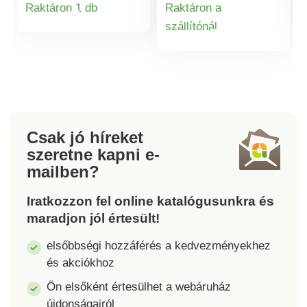
Raktáron 1 db
Raktáron a
gyors felhúzáshoz.
Lapos, árnyalatban
Termékinformációk
szállítónál
Puha bélés. Rögzített
illeszkedő fűzők.
Termékinformá
sarokpánt. Első
Habszivacs bélés a
használat előtt kezelje
boka körül. Masszív
a cipőt impregnáló
sarok. Kontrasztos
szerrel.
talpbetét. Elasztomer
talp.
Csak jó híreket
szeretne kapni
e-
mailben?
Iratkozzon fel online katalógusunkra és
maradjon jól értesült!
elsőbbségi hozzáférés a kedvezményekhez
és akciókhoz
Ön elsőként értesülhet a webáruház
újdonságairól