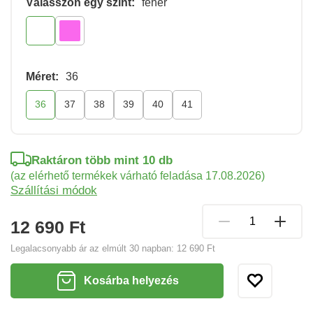
Válasszon egy színt:
fehér
Méret:
36
36
37
38
39
40
41
Raktáron több mint 10 db
(az elérhető termékek várható feladása 17.08.2026)
Szállítási módok
12 690 Ft
Legalacsonyabb ár az elmúlt 30 napban:
12 690 Ft
Kosárba helyezés