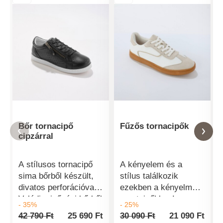
Bőr tornacipő
Fűzős tornacipők
cipzárral
A stílusos tornacipő
A kényelem és a
sima bőrből készült,
stílus találkozik
divatos perforációval.
ezekben a kényelmes
Valódi minőségi bőrből
sportcipőkben!
- 35%
- 25%
készült. Oldalsó
Strukturált szabás és
42 790 Ft
25 690 Ft
30 090 Ft
21 090 Ft
cipzár a könnyű és
kontrasztos betétek.