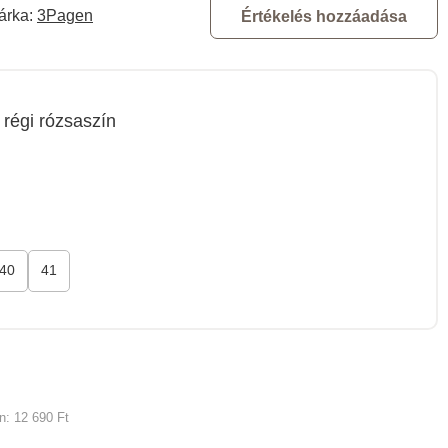
árka:
3Pagen
Értékelés hozzáadása
régi rózsaszín
40
41
an:
12 690 Ft