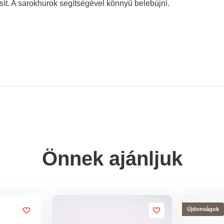
osít. A sarokhurok segítségével könnyű belebújni.
Önnek ajánljuk
Újdonságok