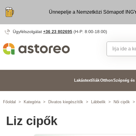
Ünnepelje a Nemzetközi Sörnapot! INGY
Ügyfélszolgálat
+36 23 802695
(H-P: 8:00-18:00)
Lakástextíliák
Otthon
Szépség és
Főoldal
>
Kategória
>
Divatos kiegészítők
>
Lábbelik
>
Női cipők
>
Liz cipők