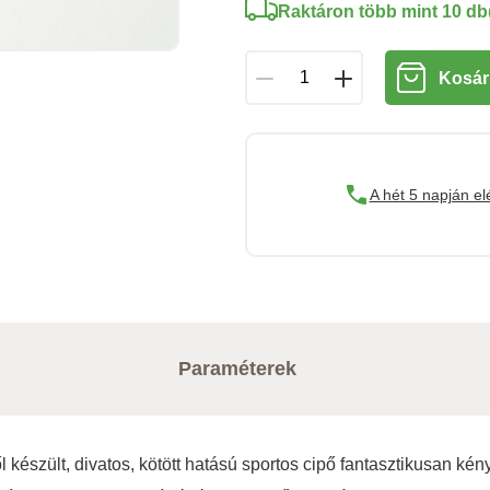
Raktáron több mint 10 db
Kosár
A hét 5 napján el
Paraméterek
ől készült, divatos, kötött hatású sportos cipő fantasztikusan k