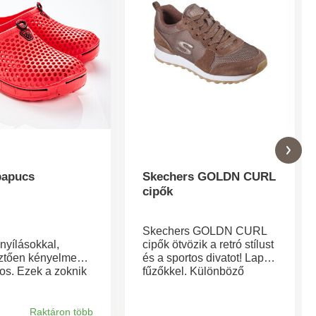
papucs
Skechers GOLDN CURL
cipők
,
Skechers GOLDN CURL
nyílásokkal,
cipők ötvözik a retró stílust
ztően kényelmes
és a sportos divatot! Lapos
sos. Ezek a zoknik
fűzőkkel. Különböző
ást nyújtanak, és
anyagokból készült
asztanak. A
betétek. Légáteresztő,
 talpbetét lágyan
léghűtéses memóriahabos
Raktáron több