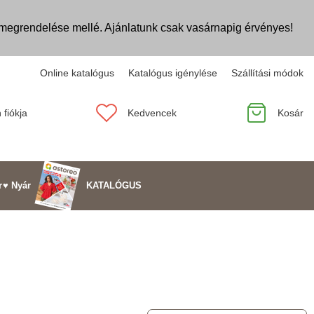
egrendelése mellé. Ajánlatunk csak vasárnapig érvényes!
Online katalógus
Katalógus igénylése
Szállítási módok
 fiókja
Kedvencek
Kosár
KATALÓGUS
r
♥ Nyár