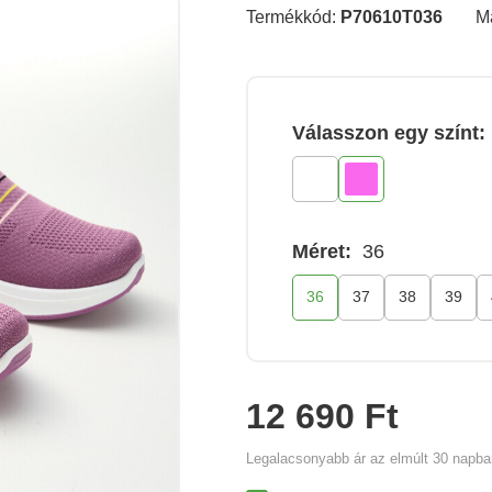
Termékkód:
P70610T036
M
Válasszon egy színt:
Méret:
36
36
37
38
39
12 690 Ft
Legalacsonyabb ár az elmúlt 30 napb