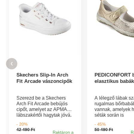
Skechers Slip-In Arch
PEDICONFORT 
Fit Arcade vászoncipők
elasztikus babá
Szerezd be a Skechers
A lélegző lábak s
Arch Fit Arcade bebújós
rugalmas bőrbabá
cipőt, amelyet az APMA
vannak, amelyek 
lábszakértői hagytak jóvá.
séták során is
A tanúsított Arch Fit
kényelmesek. Kivá
- 20%
- 45%
technológiának és a kéz
minőségű termész
42 490 Ft
50 490 Ft
nélküli bebújós talpnak
bőrből készült. R
Raktáron a
R