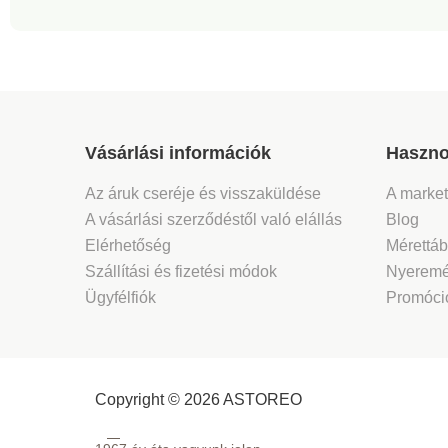
anyagok. Mosógépben
mosható.
Vásárlási információk
Haszno
Az áruk cseréje és visszaküldése
A marke
A vásárlási szerződéstől való elállás
Blog
Elérhetőség
Mérettáb
Szállítási és fizetési módok
Nyeremé
Ügyfélfiók
Promóció
Copyright © 2026 ASTOREO