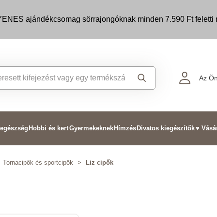
ENES ajándékcsomag sörrajongóknak minden 7.590 Ft feletti m
Az Ön
 egészség
Hobbi és kert
Gyermekeknek
Hímzés
Divatos kiegészítők
♥ Vásá
Tornacipők és sportcipők
>
Liz cipők