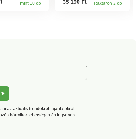
Ft
35 190 Ft
mint 10 db
Raktáron 2 db
inden lépést.
talpbetét alakmemóriával.
Integrált
szellőzőnyílásokkal ellátott
talpbetét az optimális
légáteresztésért. Párnázott
középtalp. Rugalmas,
mintás és csúszásmentes
talp.
lre
ni az aktuális trendekről, ajánlatokról,
kozás bármikor lehetséges és ingyenes.