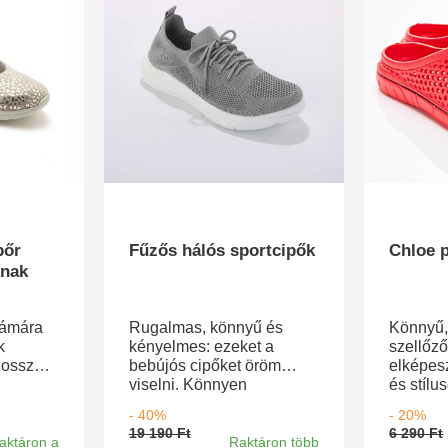
bőr
Fűzős hálós sportcipők
Chloe 
knak
zámára
Rugalmas, könnyű és
Könnyű
k
kényelmes: ezeket a
szellőző
hosszú
bebújós cipőket öröm
elképes
viselni. Könnyen
és stílu
ló
felvehetőek, a légáteresztő
támogat
- 40%
- 20%
etes
anyag pedig kényelmet
nem izz
19 190 Ft
6 290 Ft
agyogó
biztosít. Könnyű, rugalmas
kontúros
aktáron a
Raktáron több