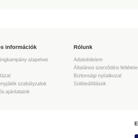
s információk
Rólunk
tingkampány alapelvei
Adatvédelem
Általános szerződési feltétel
lázat
Biztonsági nyilatkozat
nyjáték szabályzatok
Sütibeállítások
s ajánlataink
E