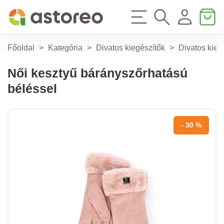
Főoldal
>
Kategória
>
Divatos kiegészítők
>
Divatos kieg
Női kesztyű bárányszőrhatású
béléssel
- 30 %