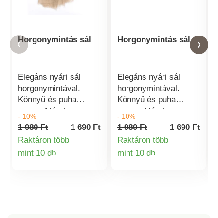
Horgonymintás sál
Horgonymintás sál
Elegáns nyári sál
Elegáns nyári sál
horgonymintával.
horgonymintával.
Könnyű és puha
Könnyű és puha
anyag. Méret:
anyag. Méret:
- 10%
- 10%
70x180cm. Anyag:
70x180cm. Anyag:
1 980 Ft
1 690 Ft
1 980 Ft
1 690 Ft
35% viszkóz, 65%
35% viszkóz, 65%
Raktáron több
Raktáron több
poliészter.
poliészter.
mint 10 db
mint 10 db
Termékinformációk
Termékinformá