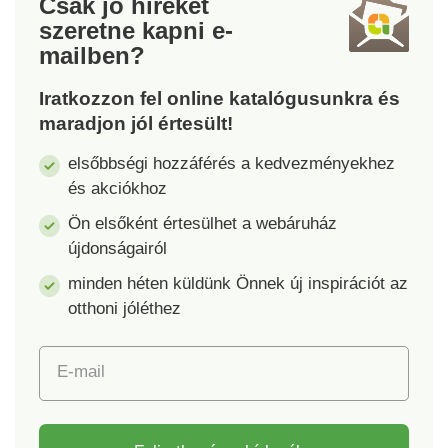
Csak jó híreket
rögzítheted a
szeretne kapni
e-
fóliaüvegházat a
mailben?
talajhoz. Megvédi a
növényeket az esőtől
Iratkozzon fel online katalógusunkra és
és a széltől. Az
maradjon jól értesült!
átlátszó fóliának
köszönhetően jól
elsőbbségi hozzáférés a kedvezményekhez
láthatod a termést, és
és akciókhoz
könnyen
ellenőrizheted, hogyan
Ön elsőként értesülhet a webáruház
fejlődik, és mikor
újdonságairól
érdemes betakarítani.
minden héten küldünk Önnek új inspirációt az
Anyag: műanyag.
Méretek: 240 x 57 x
otthoni jóléthez
30 cm vagy 360 x 57 x
30 cm.
E-mail