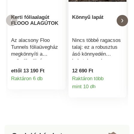
Kerti fóliaalagút
Könnyű lapát
FLOOO ALAGÚTOK
Az alacsony Floo
Nincs többé ragacsos
Tunnels fóliaüvegház
talaj: ez a robusztus
megkönnyíti a
ásó könnyedén
gyümölcsök és
behatol a nedves,
zöldségek
agyagos vagy sáros
ettől 13 190 Ft
12 690 Ft
termesztését.
talajba. Az ásó
Raktáron 6 db
Raktáron több
Termékinformációk
Nemcsak a kertben
lapátján lévő lyukak
mint 10 db
használhatod, hanem
lehetővé teszik a víz
Termékinformá
kiválóan alkalmas
távozását - így
szabadföldi
könnyebb az ásás,
termesztésre is. A
kevesebb az
fólia alumínium
erőfeszítés.
fűzőlyukakkal van
ellátva. Ezekkel