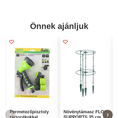
Önnek ajánljuk
Permetezőpisztoly
Növénytámasz FLOO
tartozékokkal
SUPPORTS 35 cm