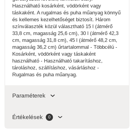
Használható kosárként, vödörként vagy
táskaként. A rugalmas és puha műanyag könnyű
és kellemes kezelhetőséget biztosít. Három
színválaszték közül választható 15 l (átmérő
33,8 cm, magasság 25,6 cm), 30 l (átmérő 42,3
cm, magasság 31,8 cm), 45 l (átmérő 48,2 cm,
magasság 36,2 cm) űrtartalommal - Többcélú -
Kosárként, vödörként vagy táskaként
használható - Használható takarításhoz,
tároláshoz, szállításhoz, vásárláshoz -
Rugalmas és puha műanyag.
Paraméterek
Értékelések
0