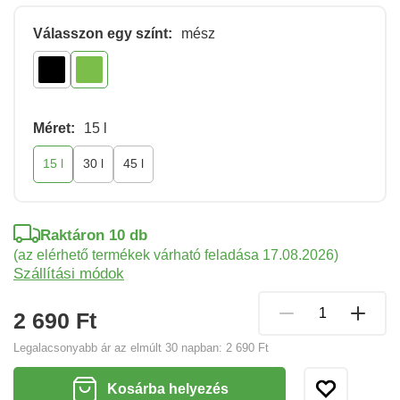
Válasszon egy színt:
mész
Méret:
15 l
15 l
30 l
45 l
Raktáron 10 db
(az elérhető termékek várható feladása 17.08.2026)
Szállítási módok
2 690 Ft
Legalacsonyabb ár az elmúlt 30 napban:
2 690 Ft
Kosárba helyezés