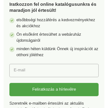
Iratkozzon fel online katalógusunkra és
csatlakozóalkatrész
optimális támaszt
maradjon jól értesült!
kerti tömlőhöz, 1x
nyújtson minden
csatlakozóalkatrész
méretű növény
elsőbbségi hozzáférés a kedvezményekhez
vízcsaphoz - minden
számára. Lágy zöld
és akciókhoz
alkatrész univerzális
színe harmonikusan
1/2" méretű. Anyaga:
illeszkedik a környező
Ön elsőként értesülhet a webáruház
tartós műanyag.
növényzethez, így
újdonságairól
Permetezőpisztoly
tökéletesen illeszkedik
minden héten küldünk Önnek új inspirációt az
Szabványos 1/2"-os
a természetes
tömlőkhöz
környezetbe. A szett
otthoni jóléthez
Permetezőfej + 3
különböző
csatlakozóelem 7
konfigurációs
E-mail
permetezési pozíció
lehetőségeket kínál,
Ergonomikus fogantyú
így testreszabhatja
növénye igényeihez.
Anyag: műanyag.
Feliratkozás a hírlevélre
Méretek: 35 x 35 x 80
cm.
Szeretnék e-mailben értesülni az aktuális