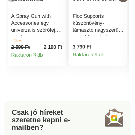
A Spray Gun with
Floo Supports
Accessories egy
kúszónövény-
univerzális szórófej,
támasztó nagyszerű
amely a
megoldás minden
- 15%
gyorscsatlakozók
olyan növény
3 790 Ft
2 590 Ft
2 190 Ft
segítségével könnyen
számára, amelynek
Raktáron 9 db
Raktáron 3 db
Termékinformá
csatlakoztatható
stabilitásra van
Termékinformációk
bármilyen tömlőhöz. A
szüksége
fúvóka ergonomikus,
növekedésük során.
csúszásmentes
Kiváló minőségű és
kivitelű fogantyúval
tartós műanyagból
rendelkezik. A
készült, amely ellenáll
szórófejen akár 7
a különféle kültéri
permetezési pozíciót
körülményeknek, így
Csak jó híreket
is könnyedén
hosszú élettartamot
szeretne kapni
e-
beállíthat. A
biztosít. A támasztó
mailben?
csomagban található
alakja úgy lett
2x
kialakítva, hogy