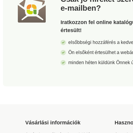
rugalmasságot biztosít
e-mailben?
növényei számára. Anyag:
műanyag. Méretek: 120 x
180 cm.
Iratkozzon fel online kataló
értesült!
elsőbbségi hozzáférés a ked
Ön elsőként értesülhet a webá
minden héten küldünk Önnek új 
Vásárlási információk
Haszno