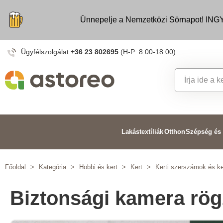
Ünnepelje a Nemzetközi Sörnapot! INGY
Ügyfélszolgálat
+36 23 802695
(H-P: 8:00-18:00)
Lakástextíliák
Otthon
Szépség és
Főoldal
>
Kategória
>
Hobbi és kert
>
Kert
>
Kerti szerszámok és ke
Biztonsági kamera rögz