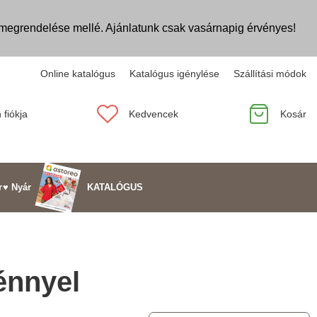
egrendelése mellé. Ajánlatunk csak vasárnapig érvényes!
Online katalógus
Katalógus igénylése
Szállítási módok
 fiókja
Kedvencek
Kosár
KATALÓGUS
r
♥ Nyár
énnyel