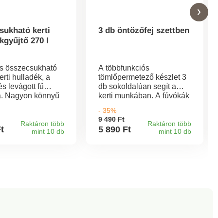
sukható kerti
3 db öntözőfej szettben
kgyűjtő 270 l
us összecsukható
A többfunkciós
erti hulladék, a
tömlőpermetező készlet 3
és levágott fű
db sokoldalúan segít a
. Nagyon könnyű
kerti munkában. A fúvókák
 méretű. A 2
a kert öntözésétől kezdve
- 35%
únak
a takarításig mindenféle
9 490 Ft
etően a kerti
munkát el tudnak látni.
Raktáron több
Raktáron több
Ft
5 890 Ft
mint 10 db
mint 10 db
kot könnyű vele
Egyszerűen állítsa be a
i és kiüríteni
szórófejeket 8 különböző
Ha kiürült, a zsák
pozícióba. Anyaga: ABS,
én összehajtható
alumínium. Csomag
takarékosan
tartalma: 1.
ó.