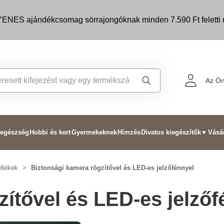
ENES ajándékcsomag sörrajongóknak minden 7.590 Ft feletti m
Az Ön
 egészség
Hobbi és kert
Gyermekeknek
Hímzés
Divatos kiegészítők
♥ Vásá
llékek
>
Biztonsági kamera rögzítővel és LED-es jelzőfénnyel
ítővel és LED-es jelzőf