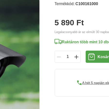
Termékkód:
C100161000
5 890 Ft
Legalacsonyabb ár az elmúlt 30 napb
Raktáron több mint 10 db
Kosár
A hét 5 napján el