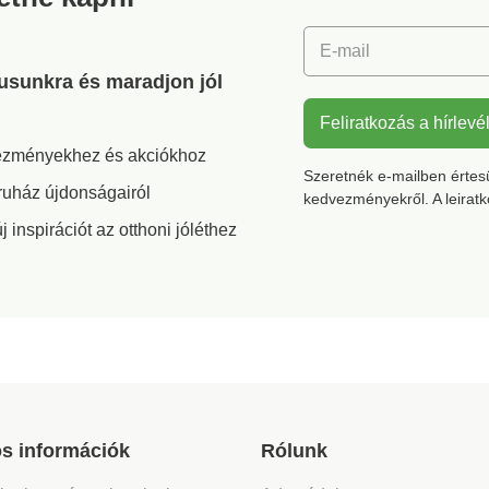
készülék súlya kevesebb
mint 2 kg, könnyen
E-mail
kezelhető, és minden
szabványos kerti tömlőhöz
gusunkra és maradjon jól
csatlakoztatható. Hosszú
sugárnyalábbal, levehető
Feliratkozás a hírlevé
szappanadagolóval,
vezményekhez és akciókhoz
robusztus forgó kefefejjel
Szeretnék e-mailben értesül
és 5 m-es
ruház újdonságairól
kedvezményekről. A leirat
hosszabbítótömlővel
együtt szállítjuk.
inspirációt az otthoni jóléthez
Tartalmazza a 20 V-os
lítium-ion akkumulátort és
a töltőt is.
s információk
Rólunk