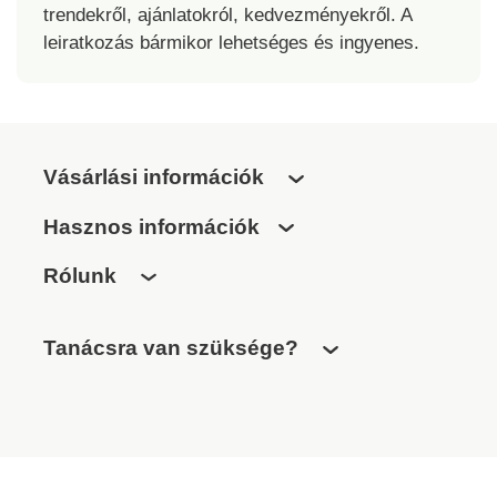
trendekről, ajánlatokról, kedvezményekről. A
Használati utasítás
leiratkozás bármikor lehetséges és ingyenes.
mellékelve.
Vásárlási információk
Hasznos információk
Rólunk
Tanácsra van szüksége?