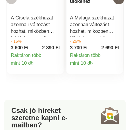
ülőkéhez
A Gisela székhuzat
A Malaga székhuzat
azonnali változást
azonnali változást
hozhat, miközben
hozhat, miközben
tökéletesen védi
tökéletesen védi
- 15%
- 25%
ülőbútorát. Rendkívül
ülőbútorát. Rendkívül
3 600 Ft
2 890 Ft
3 700 Ft
2 690 Ft
rugalmas és nagyon
rugalmas és nagyon
Raktáron több
Raktáron több
könnyen beállítható.
könnyen beállítható.
mint 10 db
mint 10 db
Anyaga : 80% pamut,
Anyaga : 80% pamut,
Termékinformációk
Termékinformá
15% poliészter, 5%
15% poliészter, 5%
elasztán. Olyan
elasztán. Olyan
zsámolyokhoz és
zsámolyokhoz és
lábzsámolyokhoz,
lábzsámolyokhoz,
amelyek mérete : 60 -
amelyek mérete : 60 -
70 cm x 40 - 50 cm,
70 cm x 40 - 50 cm,
Csak jó híreket
ülésmagasság
ülésmagasság
szeretne kapni
e-
legfeljebb 26 cm
legfeljebb 26 cm
mailben?
(lábak nélkül). A
(lábak nélkül). A