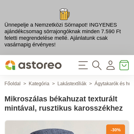
Ünnepelje a Nemzetközi Sörnapot! INGYENES
ajándékcsomag sörrajongóknak minden 7.590 Ft
feletti megrendelése mellé. Ajánlatunk csak
vasárnapig érvényes!
Főoldal
>
Kategória
>
Lakástextíliák
>
Ágytakarók és huz
Mikroszálas békahuzat texturált
mintával, rusztikus karosszékhez
-30%