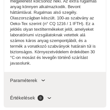
megjelenést kölcsönöz neki. Az extra rugalmas
anyag könnyen alkalmazkodik. Bevont
háttámlával. Rugalmas alsó szegély.
Olaszországban készült. 100-as szabvány az
Oeko-Tex szerint (n° CQ 1216 / 1 IFTH). Ez a
jelölés olyan textiltermékeket jelöl, amelyeket
laboratóriumi vizsgálatoknak vetettek alá
számos káros anyag szempontjából, és a
termék a vonatkozó szabványok határain túl is
biztonságos. Környezetvédelem érdekében 30
°C-on mosást és levegőn történő szárítást
javasolunk.
Paraméterek
Értékelések
0