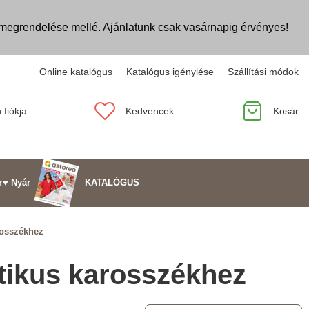
egrendelése mellé. Ajánlatunk csak vasárnapig érvényes!
Online katalógus
Katalógus igénylése
Szállítási módok
 fiókja
Kedvencek
Kosár
KATALÓGUS
r
♥ Nyár
rosszékhez
ztikus karosszékhez