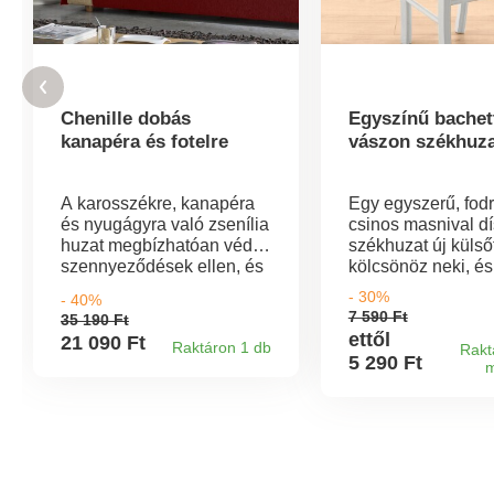
Chenille dobás
Egyszínű bachet
kanapéra és fotelre
vászon székhuza
A karosszékre, kanapéra
Egy egyszerű, fod
és nyugágyra való zsenília
csinos masnival dís
huzat megbízhatóan véd a
székhuzat új külső
szennyeződések ellen, és
kölcsönöz neki, és
egyúttal nagyszerű
megvédi a foltoktól
- 30%
- 40%
megjelenést biztosít.
Kényelmes és tart
7 590 Ft
35 190 Ft
Zseníliaszövet. Fotelekhez
Masnival díszített.
ettől
21 090 Ft
Raktáron 1 db
és karfás kanapéhoz.
szabvány az Oeko
Rakt
5 290 Ft
m
Beépített háttámlavédő, 1
szerint (n° CQ 1216
tárolózsebbel. Könnyű
Ez a jelölés azt jel
karbantartás.
a textiltermékeket
Spanyolországban
laboratóriumi
készült.
vizsgálatoknak vet
alá számos káros