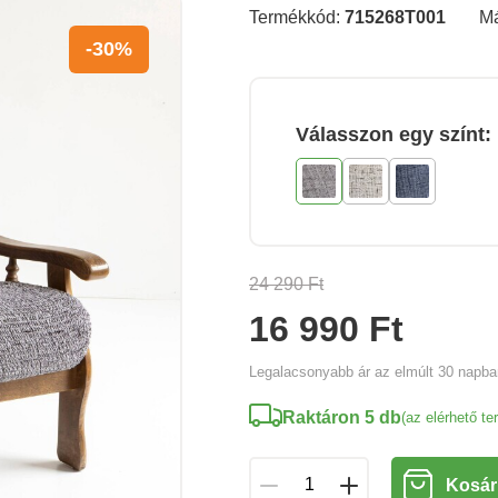
Termékkód:
715268T001
M
-30%
Válasszon egy színt:
24 290 Ft
16 990 Ft
Legalacsonyabb ár az elmúlt 30 napb
Raktáron 5 db
(az elérhető t
Kosár