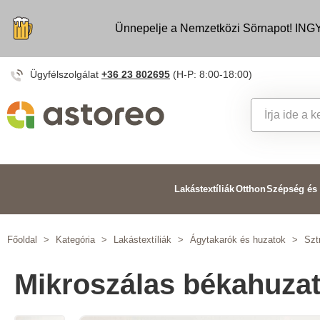
Ünnepelje a Nemzetközi Sörnapot! INGY
Ügyfélszolgálat
+36 23 802695
(H-P: 8:00-18:00)
Lakástextíliák
Otthon
Szépség és
Főoldal
>
Kategória
>
Lakástextíliák
>
Ágytakarók és huzatok
>
Szt
Mikroszálas békahuzat 