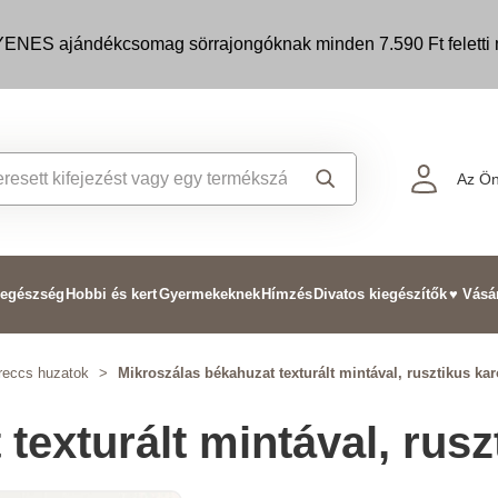
ENES ajándékcsomag sörrajongóknak minden 7.590 Ft feletti m
Az Ön
 egészség
Hobbi és kert
Gyermekeknek
Hímzés
Divatos kiegészítők
♥ Vásá
reccs huzatok
>
Mikroszálas békahuzat texturált mintával, rusztikus ka
texturált mintával, rus