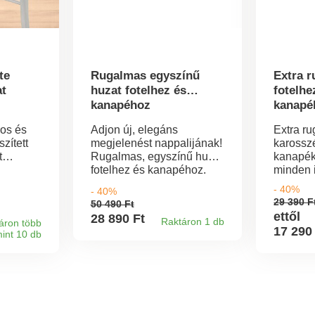
te
Rugalmas egyszínű
Extra 
t
huzat fotelhez és
fotelhe
kanapéhoz
kanapéh
ros és
Adjon új, elegáns
Extra r
zített
megjelenést nappalijának!
karossz
t
Rugalmas, egyszínű huzat
kanapék
fotelhez és kanapéhoz.
minden i
.
Elasztikus szegély. 2 és 3
praktiku
- 40%
- 40%
ós.
személyes kanapékhoz és
és másod
29 390 F
50 490 Ft
 100-as
karfás fotelekhez. A
bútoraib
ettől
28 890 Ft
Raktáron 1 db
-Tex
áron több
környezet védelme
Rugalma
17 290
int 10 db
 / 1).
érdekében 30 °C-on való
Karossz
zi, hogy
mosást és szabad levegőn
vagy 3 
szárítást ajánlunk.
kanapék
borított
ették
karbanta
 anyag
szabván