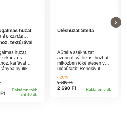
rugalmas huzat
Üléshuzat Stella
z és karfás
oz, textúrával
ugalmas huzat
AStella székhuzat
ékekhez és
azonnali változást hozhat,
hoz, karfával
miközben tökéletesen védi
rányba nyúlik,
ülőbútorát. Rendkívül
s védelmet nyújtva
rugalmas és nagyon
- 20%
ik életet lehelve
könnyen beállítható.80%
t
3 520 Ft
a. Felújít és véd.
pamut, 15% poliészter, 5%
2 690 Ft
Raktáron 6 db
s szegély.
Raktáron több
elasztán. Olyan
 Ft
mint 10 db
ékekhez és 2-
zsámolyokhoz és
személyes
lábzsámolyokhoz,
hoz. Teljesen
amelyek méretei: 60 - 70
 háttámla. Könnyen
cm x 40 - 50 cm,
rtható. 100-as
ülésmagasság legfeljebb
y az Oeko-Tex
26 cm (lábak