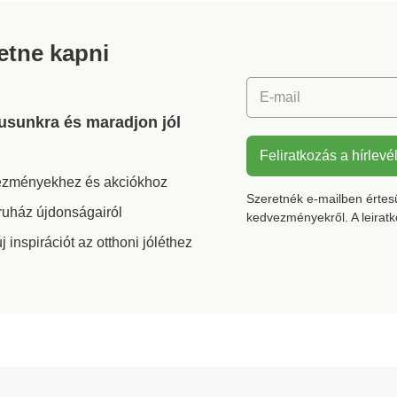
 termék
szerint
IFTH). E
is
textilte
retne kapni
rnyezet
amelyek
n 30 °C-
vizsgála
gőn
alá szá
E-mail
szempon
termék 
gusunkra és maradjon jól
szabvány
biztons
Feliratkozás a hírlevé
védelme
vezményekhez és akciókhoz
on mosá
Szeretnék e-mailben értesül
történő 
ruház újdonságairól
kedvezményekről. A leirat
javasol
inspirációt az otthoni jóléthez