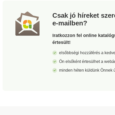
kimutatására, és a
a vonatkozó
szabványokon túl 
Csak jó híreket sze
biztonságos. A kö
védelme érdekébe
e-mailben?
on mosást és leve
történő szárítást
javasolunk.
Iratkozzon fel online kataló
értesült!
elsőbbségi hozzáférés a ked
Ön elsőként értesülhet a webá
minden héten küldünk Önnek új 