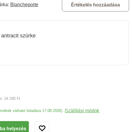
árka:
Blancheporte
Értékelés hozzáadása
antracit szürke
an:
24 290 Ft
Szállítási módok
-
ermékek várható feladása 17.08.2026)
ba helyezés