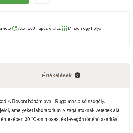
érhető
Akár 100 napos elállás
Minden egy helyen
Értékelések
0
kodik. Bevont háttámlával. Rugalmas alsó szegély.
elöl, amelyeket laboratóriumi vizsgálatoknak vetettek alá
érdekében 30 °C-on mosást és levegőn történő szárítást