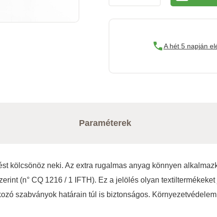
A hét 5 napján el
Paraméterek
nést kölcsönöz neki. Az extra rugalmas anyag könnyen alkalmaz
nt (n° CQ 1216 / 1 IFTH). Ez a jelölés olyan textiltermékeket j
ozó szabványok határain túl is biztonságos. Környezetvédelem 