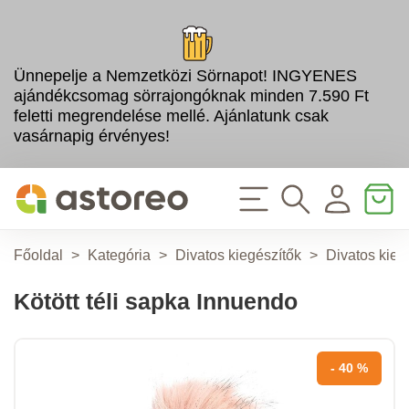
Ünnepelje a Nemzetközi Sörnapot! INGYENES
ajándékcsomag sörrajongóknak minden 7.590 Ft
feletti megrendelése mellé. Ajánlatunk csak
vasárnapig érvényes!
Főoldal
>
Kategória
>
Divatos kiegészítők
>
Divatos kieg
Kötött téli sapka Innuendo
- 40 %