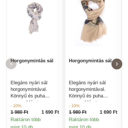
Horgonymintás sál
Horgonymintás sál
Elegáns nyári sál
Elegáns nyári sál
horgonymintával.
horgonymintával.
Könnyű és puha
Könnyű és puha
anyag. Méret:
anyag. Méret:
- 10%
- 10%
70x180cm. Anyag:
70x180cm. Anyag:
1 980 Ft
1 690 Ft
1 980 Ft
1 690 Ft
35% viszkóz, 65%
35% viszkóz, 65%
Raktáron több
Raktáron több
poliészter.
poliészter.
mint 10 db
mint 10 db