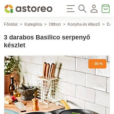
Főoldal
>
Kategória
>
Otthon
>
Konyha és étkező
>
Edé
3 darabos Basilico serpenyő
készlet
- 30 %