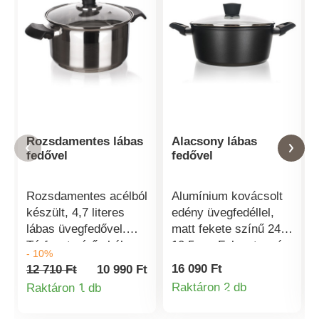
Rozsdamentes lábas
Alacsony lábas
fedővel
fedővel
Rozsdamentes acélból
Alumínium kovácsolt
készült, 4,7 literes
edény üvegfedéllel,
lábas üvegfedővel.
matt fekete színű 24 x
Térfogatmérő skála a
10,5 cm Falvastagság
- 10%
lábas belső falán. A
3,0 mm ILAG
16 090 Ft
12 710 Ft
10 990 Ft
lábas minden típusú
PREMIUM márkájú
Raktáron 2 db
Raktáron 1 db
Termékinformá
főzőlapon
tapadásmentes 3
Termékinformációk
használható, beleértve
rétegű felület Külső 2