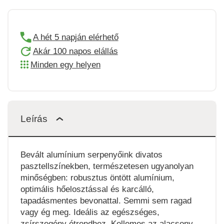
A hét 5 napján elérhető
Akár 100 napos elállás
Minden egy helyen
Leírás
Bevált alumínium serpenyőink divatos
pasztellszínekben, természetesen ugyanolyan
minőségben: robusztus öntött alumínium,
optimális hőelosztással és karcálló,
tapadásmentes bevonattal. Semmi sem ragad
vagy ég meg. Ideális az egészséges,
zsírszegény étrendhez. Kellemes az alacsony