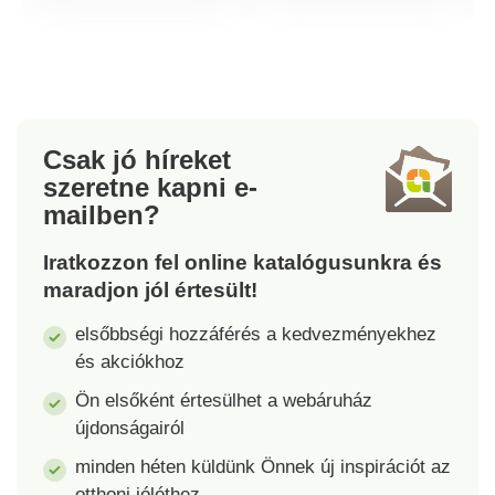
az indukciós lapot is.
rétegű hőálló bevonat
Szendvicstalppal
Indukciós alj
rendelkezik.
piktogram
lézernyomtatással
Kormány és fogantyúk
puha tapintású
Csak jó híreket
felületkezeléssel
szeretne kapni
e-
mailben?
Iratkozzon fel online katalógusunkra és
maradjon jól értesült!
elsőbbségi hozzáférés a kedvezményekhez
és akciókhoz
Ön elsőként értesülhet a webáruház
újdonságairól
minden héten küldünk Önnek új inspirációt az
otthoni jóléthez