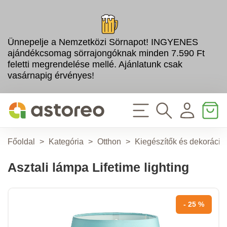
Ünnepelje a Nemzetközi Sörnapot! INGYENES
ajándékcsomag sörrajongóknak minden 7.590 Ft
feletti megrendelése mellé. Ajánlatunk csak
vasárnapig érvényes!
Főoldal
>
Kategória
>
Otthon
>
Kiegészítők és dekoráció
Asztali lámpa Lifetime lighting
- 25 %