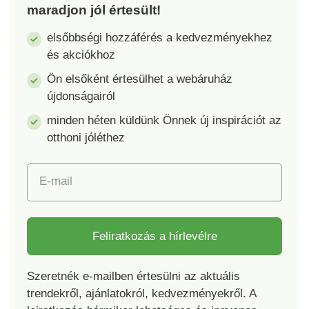
maradjon jól értesült!
lesz. A kocka alakú
része. Mérete 22,5 x
fából készült test
22,5 x 30 cm. 4
elsőbbségi hozzáférés a kedvezményekhez
tökéletesen biztosítja
színből választhat. Fa.
és akciókhoz
a lámpatest
stabilitását, a
Ön elsőként értesülhet a webáruház
megerősített
újdonságairól
szövetből készült
minden héten küldünk Önnek új inspirációt az
ernyő pedig kellemes
hangulatot áraszt a
otthoni jóléthez
halvány fényből A
kapcsoló az 1,2 m
E-mail
hosszú tápkábelen
található A lámpatest
E14-es foglalattal van
felszerelve, 1x 25 W
Feliratkozás a hírlevélre
maximális
teljesítményű
Szeretnék e-mailben értesülni az aktuális
tápellátáshoz Az izzó
trendekről, ajánlatokról, kedvezményekről. A
nem tartozék.