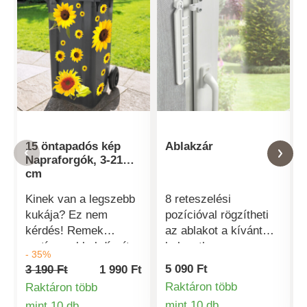
15 öntapadós kép
Ablakzár
Napraforgók, 3-21
cm
Kinek van a legszebb
8 reteszelési
kukája? Ez nem
pozícióval rögzítheti
kérdés! Remek
az ablakot a kívánt
motívumokkal díszítve
helyzetben –
- 35%
az Ön szemetese
biztonságosan huzat
5 090 Ft
3 190 Ft
1 990 Ft
azonnal kitűnik –
esetén is. Befelé nyíló
Raktáron több
Raktáron több
összetéveszthetetlen
ablakokhoz és bukó-
mint 10 db
mint 10 db