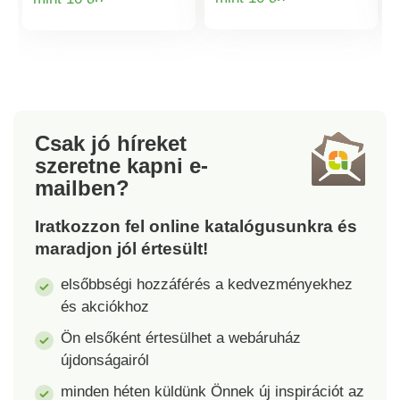
lesz! Egyszerűen
nyíló ablakokhoz.
Termékinformá
Termékinformációk
vágja ki a matricákat
Opcionálisan lakattal
egyenként, és
zárható (nem
ragassza fel kedvére.
tartozék). 8 fokozatú
állítás az egyéni
szellőztetéshez.
Tartós műanyagból
Csak jó híreket
készült.
szeretne kapni
e-
mailben?
Iratkozzon fel online katalógusunkra és
maradjon jól értesült!
elsőbbségi hozzáférés a kedvezményekhez
és akciókhoz
Ön elsőként értesülhet a webáruház
újdonságairól
minden héten küldünk Önnek új inspirációt az