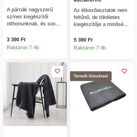
A párnák nagyszerű
Az étkezőasztalok nem
színes kiegészítői
feltűnő, de tökéletes
otthonunknak, és sosem
kiegészítője a minőségi
elég belőlük. Kiválóan
terítő. Egy terítő
megfelelnek pihenéshez,
mesterien képes
3 390 Ft
5 390 Ft
vagy akár alváshoz is.
varázsolni a szoba
Raktáron 7 db
Raktáron 7 db
Termékinformációk
Termékinform
hangulatát, és az ételek
ízét rögtön még jobbá
varázsolni. Válasszon 7
szín közül.
Termék hímzéssel
Anyagminőség 100%
poliészter. Méretek: 180
cm átmérőjű.