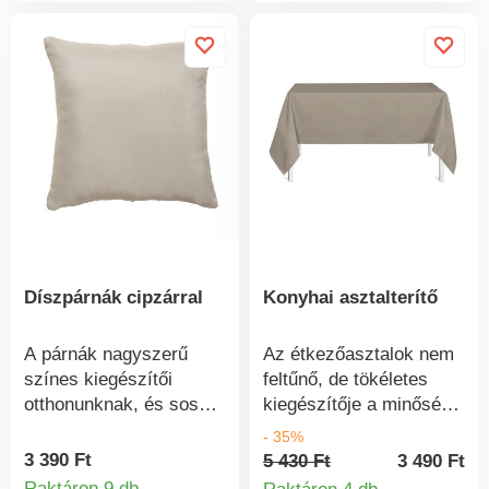
Méretek: A szőnyeg a
következőkből áll: 1.
Hátoldal csúszásmentes
kivitelben.
Díszpárnák cipzárral
Konyhai asztalterítő
A párnák nagyszerű
Az étkezőasztalok nem
színes kiegészítői
feltűnő, de tökéletes
otthonunknak, és sosem
kiegészítője a minőségi
elég belőlük. Kiválóan
terítő. Egy terítő
- 35%
megfelelnek pihenéshez,
mesterien képes
3 390 Ft
5 430 Ft
3 490 Ft
vagy akár alváshoz is.
varázsolni a szoba
Raktáron 9 db