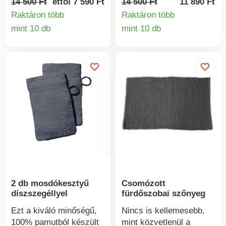
14 500 Ft
ettől 7 590 Ft
14 500 Ft
11 890 Ft
anyagokkal és
anyagokkal és
Raktáron több
Raktáron több
kivitelezéssel
kivitelezéssel
mint 10 db
mint 10 db
Termékinformációk
Termékinform
nyűgöznek le. A felső és
nyűgöznek le. A felső és
a hátoldal a felhasznált
a hátoldal a felhasznált
mintázatban különbözik,
mintázatban különbözik,
ami még érdekesebbé
ami még érdekesebbé
teszi az ágyneműt.
teszi az ágyneműt.
100% pamut.
100% pamut.
2 db mosdókesztyű
Csomózott
díszszegéllyel
fürdőszobai szőnyeg
Ezt a kiváló minőségű,
Nincs is kellemesebb,
100% pamutból készült
mint közvetlenül a