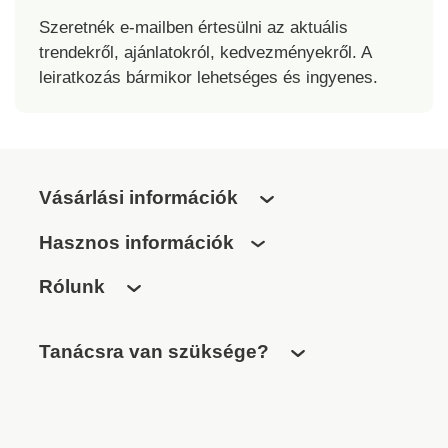
betűmagasságot. Az
alsó (g, j, p, q, y) és
Szeretnék e-mailben értesülni az aktuális
felső (b, d, f, h, k, l, t)
trendekről, ajánlatokról, kedvezményekről. A
betűk kombinációjának
leiratkozás bármikor lehetséges és ingyenes.
használatakor
figyelembe kell venni a
betűmagasság optikai
változását. Ebben az
esetben a hímzés teljes
Vásárlási információk
magasságát a felső sor
betűinek legmagasabb
Hasznos információk
pontjától az alsó sor
betűinek legalacsonyabb
Rólunk
pontjáig kell mérni.
Ezáltal a kapott
betűtípus alacsonyabb
Tanácsra van szüksége?
lesz, mintha a betűket
csak a felső vonallal
használnánk. Javaslat:
A hímzés hátoldala nem