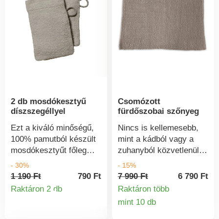
2 db mosdókesztyű
Csomózott
díszszegéllyel
fürdőszobai szőnyeg
Ezt a kiváló minőségű,
Nincs is kellemesebb,
100% pamutból készült
mint a kádból vagy a
mosdókesztyűt főleg
zuhanyból közvetlenül
kellemes puhasága,
egy puha és nedvszívó
- 30%
- 15%
bőrbarát jellege és
szőnyegre lépni. Ezzel a
1 190 Ft
790 Ft
7 990 Ft
6 790 Ft
tökéletes nedvszívó
szőnyeggel csak a
Raktáron 2 db
Raktáron több
Termékinformációk
képessége miatt fogja
puha. Válasszon 6
mint 10 db
Termékinform
szeretni.
különböző szín közül.
Anyag 100% poliészter