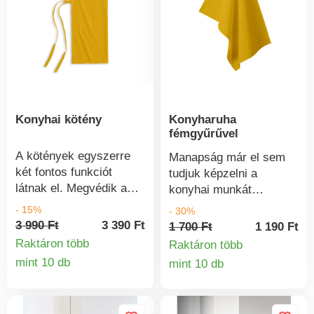
választható Kiváló
Méretek : 32 x 15 cm +
minőségű és tartós
20 x 20 cm. A
100% poliészter Fém
készlethez ugyanilyen
dákógyűrűk
mintájú konyhai kötény
és konyhai törülköző is
párosítható.
Edénytakaró + lábtörlő
Konyhai kötény
Konyharuha
szett Bevarrt hurkok a
fémgyűrűvel
felakasztáshoz Több
szín közül választható
A kötények egyszerre
Manapság már el sem
100% pamut.
két fontos funkciót
tudjuk képzelni a
látnak el. Megvédik a
konyhai munkát
ruháját főzés közben,
konyharuhák nélkül.
- 15%
- 30%
kényelmes viselet és
Praktikus szerepet
3 990 Ft
3 390 Ft
1 700 Ft
1 190 Ft
tisztességes. Az elejére
töltenek be, ugyanakkor
Raktáron több
Raktáron több
egy praktikus és
vidám színeket hoznak
mint 10 db
mint 10 db
Termékinformációk
nagyméretű zseb van
Termékinform
a konyhába.
varrva. Könnyen
megköthető és