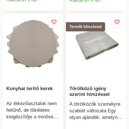
Raktáron 4 db
Termékinformációk
Termékinform
hangulatát, és az ételek
ízét rögtön még jobbá
varázsolni. Válasszon 7
szín közül.
Termék hímzéssel
Anyagminőség 100%
poliészter. Méretek: 140
x 200 cm.
Konyhai terítő kerek
Törölköző igény
szerint hímzéssel
Az étkezőasztalok nem
A törölközők személyre
feltűnő, de tökéletes
szabott változata Egy
kiegészítője a minőségi
olyan ajándék, amelynek
terítő. Egy terítő
garantáltan mindenki