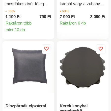
mosdókesztyűt főleg
kádból vagy a zuhanyból
kellemes puhasága,
egy puha és kiváló
- 30%
- 60%
bőrbarát jellege és
nedvszívó képességű
1 190 Ft
790 Ft
7 990 Ft
3 090 Ft
tökéletes nedvszívó
fürdőszobai szőnyegre
Raktáron több
Raktáron 6 db
Termékinform
képessége miatt fogja
lépni. Ezzel a
mint 10 db
Termékinformációk
szeretni.
szőnyeggel a lába
csupán puha felülethez
ér.
Díszpárnák cipzárral
Kerek konyhai
asztalterítő