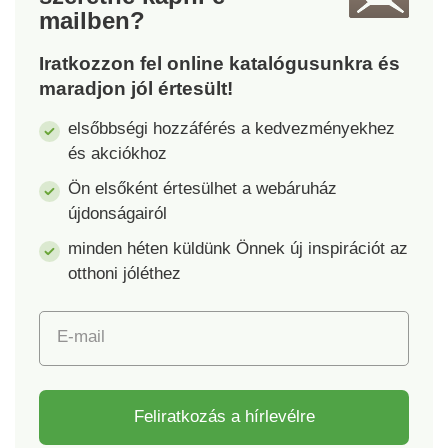
látható lesz a
mailben?
törölközőn. A
törölközők többféle
Iratkozzon fel online katalógusunkra és
méretben és színben
maradjon jól értesült!
kaphatók. A következő
hímzőfonalszínek közül
elsőbbségi hozzáférés a kedvezményekhez
választhat: szürke,
és akciókhoz
antracit, pink, kék,
Ön elsőként értesülhet a webáruház
fehér. A hímzés
újdonságairól
maximális
karakterszáma 12. A
minden héten küldünk Önnek új inspirációt az
hímzett karakterek
otthoni jóléthez
száma arányosan
befolyásolja a hímzés
magasságát (több
E-mail
karakter = kisebb
betűméret). A választott
törülköző mérete szintén
Feliratkozás a hírlevélre
befolyásolja a kapott