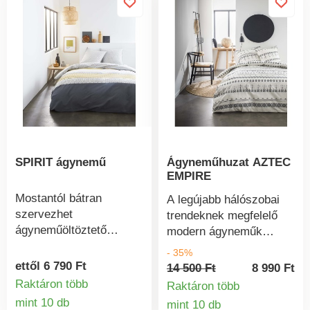
karbantartható. A kötény
színben
összehangolható egy
mosogatórongyal és egy
azonos mintájú
sütőkesztyű- és
mosogatórongykészlettel.
7 színben kapható.
Anyaga 100% pamut.
Méretek: 79 x 104 cm.
SPIRIT ágynemű
Ágyneműhuzat AZTEC
EMPIRE
Mostantól bátran
A legújabb hálószobai
szervezhet
trendeknek megfelelő
ágyneműöltöztető
modern ágyneműk
versenyeket. Mert a
szokatlan
- 35%
SPIRIT ágyneműcsere
motívumokkal, minőségi
ettől 6 790 Ft
14 500 Ft
8 990 Ft
még soha nem volt ilyen
anyagokkal és
Raktáron több
Raktáron több
egyszerű. A paplanhuzat
kivitelezéssel
mint 10 db
mint 10 db
Termékinformációk
a sarkokban résekkel