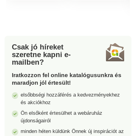
mutatnak majd.
mutatnak majd.
Méretek: átmérője
Méretek: átmérője 14
22,2 cm, magassága
cm, magassága 12,8
24 cm. Természetes
cm. Természetes
c
hatású ültetőedény
hatású ültetőedény
rattan utánzattal.
rattan utánzattal.
Csak jó híreket
Olasz minőség Széles
Olasz minőség,
szeretne kapni
e-
színválaszték.
széles színválaszték.
mailben?
Iratkozzon fel online katalógusunkra és
maradjon jól értesült!
elsőbbségi hozzáférés a kedvezményekhez
és akciókhoz
Ön elsőként értesülhet a webáruház
újdonságairól
minden héten küldünk Önnek új inspirációt az