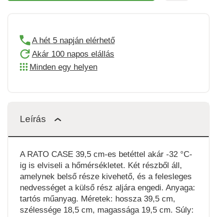
A hét 5 napján elérhető
Akár 100 napos elállás
Minden egy helyen
Leírás
A RATO CASE 39,5 cm-es betéttel akár -32 °C-
ig is elviseli a hőmérsékletet. Két részből áll,
amelynek belső része kivehető, és a felesleges
nedvességet a külső rész aljára engedi. Anyaga:
tartós műanyag. Méretek: hossza 39,5 cm,
szélessége 18,5 cm, magassága 19,5 cm. Súly: