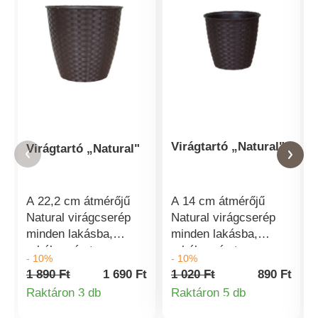
Virágtartó „Natural"
Virágtartó „Natural"
A 22,2 cm átmérőjű
A 14 cm átmérőjű
Natural virágcserép
Natural virágcserép
minden lakásba,
minden lakásba,
erkélyre és teraszra
erkélyre és teraszra
- 10%
- 10%
ideális választás. A
ideális választás. A
1 890 Ft
1 690 Ft
1 020 Ft
890 Ft
virágok vagy
virágok vagy
Raktáron 3 db
Raktáron 5 db
gyógynövények
gyógynövények
Termékinformációk
Termékinformá
bármelyikben remekül
bármelyikben remekül