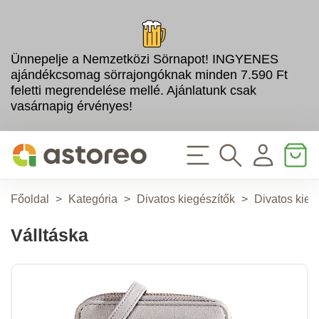
Ünnepelje a Nemzetközi Sörnapot! INGYENES
ajándékcsomag sörrajongóknak minden 7.590 Ft
feletti megrendelése mellé. Ajánlatunk csak
vasárnapig érvényes!
Főoldal
>
Kategória
>
Divatos kiegészítők
>
Divatos kieg
Válltáska