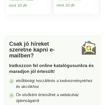
cipzáras alsó
Ötletes elrendezés, 3
mint 10 db
mint 10 db
rekeszben szépen
tágas rekesszel és 2
Termékinformá
Termékinformációk
elkülönítve tárolhatóak
külső cipzáras
a ruháktól. Fő rekesz
rekesszel. Állítható,
zsebbel a vizes
csúszásmentes
ruháknak. Praktikus
vállpánt, keresztben is
külső rekesz. Stabil
hordható. 3 fő rekesz
fogantyúk és vállpánt.
+ zseb az
Csak jó híreket
Könnyedén rögzíthető
apróságoknak. 2 külső
szeretne kapni
e-
a bőröndön.
rekesz. RFID
mailben?
adatvédelem.
Iratkozzon fel online katalógusunkra és
maradjon jól értesült!
elsőbbségi hozzáférés a kedvezményekhez
és akciókhoz
Ön elsőként értesülhet a webáruház
újdonságairól