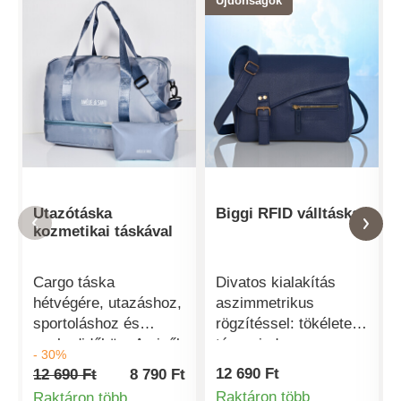
Újdonságok
Utazótáska
Biggi RFID válltáska
kozmetikai táskával
Cargo táska
Divatos kialakítás
hétvégére, utazáshoz,
aszimmetrikus
sportoláshoz és
rögzítéssel: tökéletes
szabadidőhöz. A cipők
társ minden napra
- 30%
és a
RFID
12 690 Ft
12 690 Ft
8 790 Ft
sportfelszerelések a
adatvédelemmel.
Raktáron több
Raktáron több