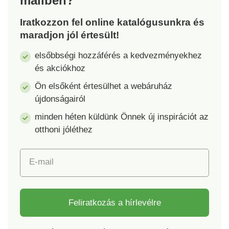
mailben?
kapacitása max. 90
kapacitása max. 630
Iratkozzon fel online katalógusunkra és
mAH. Kadmium- és
mAH. Kadmium- és
maradjon jól értesült!
ólommentes. A
ólommentes. A
csomagban 6 db elem
csomagban 6 db elem
elsőbbségi hozzáférés a kedvezményekhez
található. Méretei 6 x
található. Méretei 12 x
és akciókhoz
20 x 20 mm.
32 x 32 mm.
Ön elsőként értesülhet a webáruház
újdonságairól
minden héten küldünk Önnek új inspirációt az
otthoni jóléthez
E-mail
Feliratkozás a hírlevélre