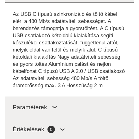
Az USB C típusú szinkronizáló és töltő kábel
eléri a 480 Mb/s adatátviteli sebességet. A
berendezés támogatja a gyorstöltést. A C típusú
USB csatlakozó kétoldalú kialakítása segíti
készülékei csatlakoztatását, függetlenül attól,
melyik oldal van felül és melyik alul. C típusú
kétoldali kialakítás Nagy adatátviteli sebesség
és gyors töltés Alumínium palást és nejlon
kábelfonat C típusú USB A 2.0 / USB csatlakozó
Az adatátviteli sebesség 480 Mb/s A töltő
áramerősség max. 3 A Hosszúság 2 m
Paraméterek
Értékelések
0