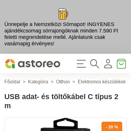
Ünnepelje a Nemzetközi Sörnapot! INGYENES
ajándékcsomag sörrajongóknak minden 7.590 Ft
feletti megrendelése mellé. Ajánlatunk csak
vasárnapig érvényes!
Főoldal
>
Kategória
>
Otthon
>
Elektromos készülékek
>
USB adat- és töltőkábel C típus 2
m
- 20 %