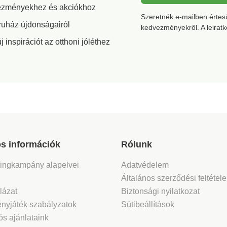
thet.
Tritan (BPA-tól és más
vezményekhez és akciókhoz
- akár 9
káros anyagoktól mentes).
Szeretnék e-mailben értesül
Méretek: űrtartalom 1 l.
ruház újdonságairól
kedvezményekről. A leirat
a
 vízzel a
inspirációt az otthoni jóléthez
ítsen
mennyit
ntse
el teli
san
lő
a le a
san
s információk
Rólunk
ében.
en áll a
ánlott
tingkampány alapelvei
Adatvédelem
sz
Általános szerződési feltétel
ész
lázat
Biztonsági nyilatkozat
etétele:
nyjáték szabályzatok
Sütibeállítások
ék
s ajánlataink
forsav,