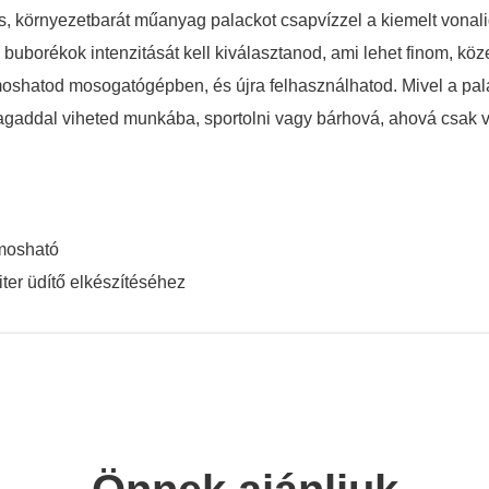
, környezetbarát műanyag palackot csapvízzel a kiemelt vonalig
 buborékok intenzitását kell kiválasztanod, ami lehet finom, köze
lmoshatod mosogatógépben, és újra felhasználhatod. Mivel a pal
gaddal viheted munkába, sportolni vagy bárhová, ahová csak v
 mosható
ter üdítő elkészítéséhez