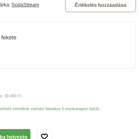
árka:
SodaStream
Értékelés hozzáadása
fekete
an:
30 490 Ft
-
lérhető termékek várható feladása 5 munkanapon belül)
ba helyezés