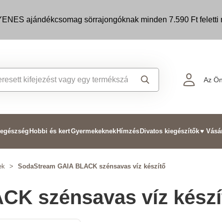
ENES ajándékcsomag sörrajongóknak minden 7.590 Ft feletti m
Az Ön
 egészség
Hobbi és kert
Gyermekeknek
Hímzés
Divatos kiegészítők
♥ Vásá
ek
>
SodaStream GAIA BLACK szénsavas víz készítő
K szénsavas víz készí