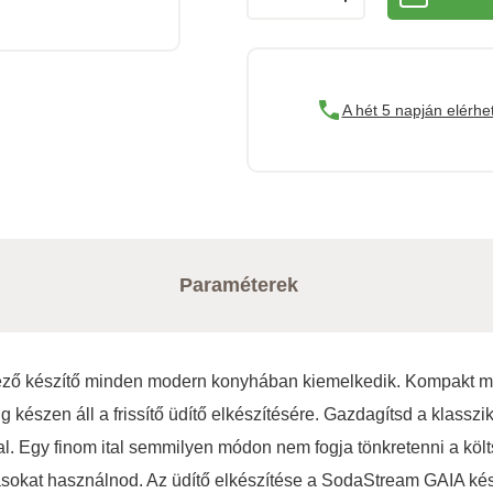
A hét 5 napján elérhe
Paraméterek
lkező készítő minden modern konyhában kiemelkedik. Kompakt 
g készen áll a frissítő üdítő elkészítésére. Gazdagítsd a klass
. Egy finom ital semmilyen módon nem fogja tönkretenni a költ
sokat használnod. Az üdítő elkészítése a SodaStream GAIA kész