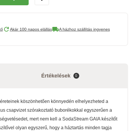
tő
Akár 100 napos elállás
A házhoz szállítás ingyenes
Értékelések
0
méreteinek köszönhetően könnyedén elhelyezheted a
zikus csapvizet szórakoztató buborékokkal egyszerűen a
ségvetésedet, mert nem kell a SodaStream GAIA készítőt
ítővel olyan egyszerű, hogy a háztartás minden tagja