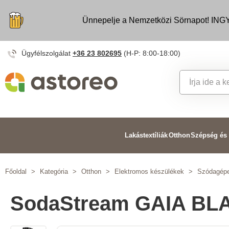
Ünnepelje a Nemzetközi Sörnapot! INGY
Ügyfélszolgálat
+36 23 802695
(H-P: 8:00-18:00)
Lakástextíliák
Otthon
Szépség és
Főoldal
>
Kategória
>
Otthon
>
Elektromos készülékek
>
Szódagép
SodaStream GAIA BLAC