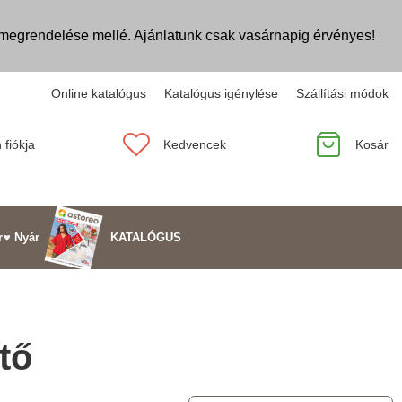
egrendelése mellé. Ajánlatunk csak vasárnapig érvényes!
Online katalógus
Katalógus igénylése
Szállítási módok
 fiókja
Kedvencek
Kosár
KATALÓGUS
r
♥ Nyár
tő