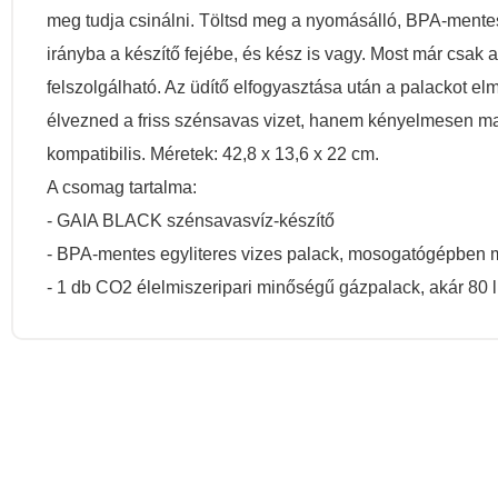
meg tudja csinálni. Töltsd meg a nyomásálló, BPA-mentes
irányba a készítő fejébe, és kész is vagy. Most már csak a
felszolgálható. Az üdítő elfogyasztása után a palackot e
élvezned a friss szénsavas vizet, hanem kényelmesen ma
kompatibilis. Méretek: 42,8 x 13,6 x 22 cm.
A csomag tartalma:
- GAIA BLACK szénsavasvíz-készítő
- BPA-mentes egyliteres vizes palack, mosogatógépben
- 1 db CO2 élelmiszeripari minőségű gázpalack, akár 80 li