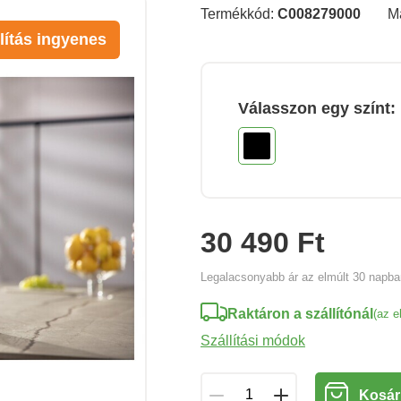
Termékkód:
C008279000
M
lítás ingyenes
Válasszon egy színt:
30 490 Ft
Legalacsonyabb ár az elmúlt 30 napb
Raktáron a szállítónál
(az e
Szállítási módok
Kosár