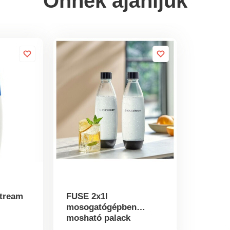
Önnek ajánljuk
Stream
FUSE 2x1l
mosogatógépben
mosható palack
SodaStream