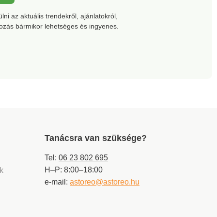
ni az aktuális trendekről, ajánlatokról,
kozás bármikor lehetséges és ingyenes.
Tanácsra van szüksége?
Tel:
06 23 802 695
H–P: 8:00–18:00
ek
e-mail:
astoreo@astoreo.hu