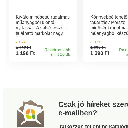
Kiváló minőségű rugalmas
Könnyebbé tehető
műanyagból kiöntő
takarítás? Persze!
nyílással. Az alsó részen
minőségi rugalma
található markolat nagy
műanyagból készül
segítség a kiöntésnél.
kiöntőszájjal elláto
- 15%
- 10%
Ellenálló rugalmas
vödörrel könnyebb
1 440 Ft
1 600 Ft
műanyagból. Méretek:
takarítás. Kényel
Raktáron több
Rakt
1 190 Ft
1 390 Ft
mint 10 db
m
31,5 X 30 X 25 cm.
munkát a vödör al
Űrtartalom 9 l.
részén elhelyezett
fogantyú segít, me
hasznosságát főle
tartalom kiöntések
megbecsülni.
Csak jó híreket sze
e-mailben?
Iratkozzon fel online kataló