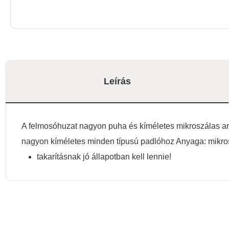
Leírás
A felmosóhuzat nagyon puha és kíméletes mikroszálas any
nagyon kíméletes minden típusú padlóhoz Anyaga: mikros
takarításnak jó állapotban kell lennie!