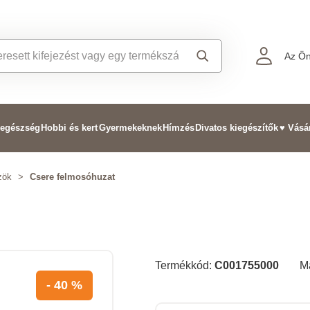
Az Ön
 egészség
Hobbi és kert
Gyermekeknek
Hímzés
Divatos kiegészítők
♥ Vásá
zök
>
Csere felmosóhuzat
Termékkód:
C001755000
M
- 40 %