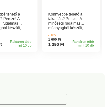
bé tehető a
Könnyebbé tehető a
s? Persze! A
takarítás? Persze! A
i rugalmas
minőségi rugalmas
ból készült,
műanyagból készült,
jjal ellátott
kiöntőszájjal ellátott
- 10%
l könnyebb lesz a
vödörrel könnyebb lesz a
1 600 Ft
ás. Kényelmesebb
takarítás. Kényelmesebb
Raktáron több
Raktáron több
Ft
1 390 Ft
mint 10 db
mint 10 db
a vödör alsó
munkát a vödör alsó
lhelyezett
részén elhelyezett
 segít, melynek
fogantyú segít, melynek
ságát főleg a
hasznosságát főleg a
 kiöntésekor tudjuk
tartalom kiöntésekor tudjuk
ülni.
megbecsülni.