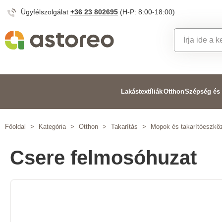
Ügyfélszolgálat
+36 23 802695
(H-P: 8:00-18:00)
Lakástextíliák
Otthon
Szépség és
Főoldal
>
Kategória
>
Otthon
>
Takarítás
>
Mopok és takarítóeszkö
Csere felmosóhuzat