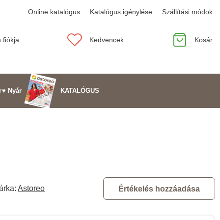
Online katalógus
Katalógus igénylése
Szállítási módok
 fiókja
Kedvencek
Kosár
KATALÓGUS
r
♥ Nyár
árka:
Astoreo
Értékelés hozzáadása