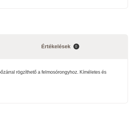
Értékelések
0
őzárral rögzíthető a felmosórongyhoz. Kíméletes és