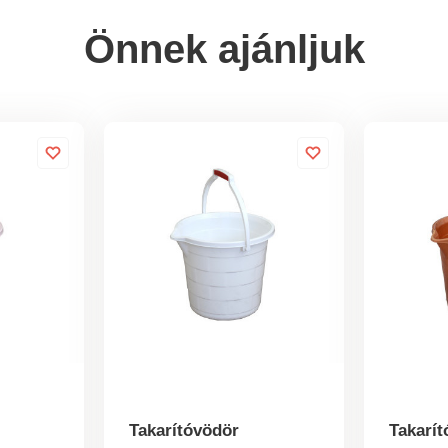
Önnek ajánljuk
Takarítóvödör
Takarí