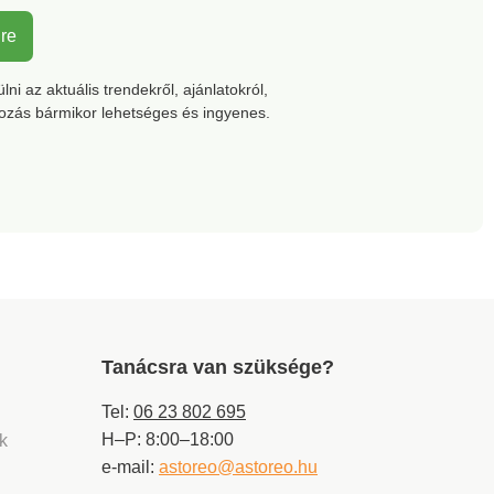
lre
ni az aktuális trendekről, ajánlatokról,
kozás bármikor lehetséges és ingyenes.
Tanácsra van szüksége?
Tel:
06 23 802 695
H–P: 8:00–18:00
ek
e-mail:
astoreo@astoreo.hu