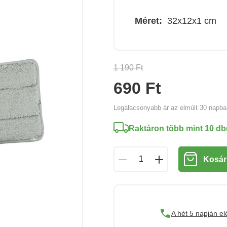
Méret:
32x12x1 cm
1 190 Ft
690 Ft
Legalacsonyabb ár az elmúlt 30 napb
Raktáron több mint 10 db
Kosár
A hét 5 napján el