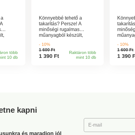
 a
Könnyebbé tehető a
Könnyeb
 A
takarítás? Persze! A
takarítá
s
minőségi rugalmas
minőség
t,
műanyagból készült,
műanyag
tt
kiöntőszájjal ellátott
kiöntőszá
- 10%
- 10%
 lesz a
vödörrel könnyebb lesz a
vödörre
1 600 Ft
1 600 Ft
mesebb
takarítás. Kényelmesebb
takarít
áron több
Raktáron több
1 390 Ft
1 390 
int 10 db
mint 10 db
só
munkát a vödör alsó
munkát 
részén elhelyezett
részén e
lynek
fogantyú segít, melynek
fogantyú
g a
hasznosságát főleg a
hasznos
or tudjuk
tartalom kiöntésekor tudjuk
tartalom
megbecsülni.
megbecs
retne kapni
E-mail
gusunkra és maradjon jól