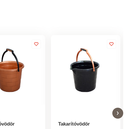
tóvödör
Takarítóvödör