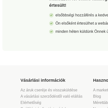
értesült!
elsőbbségi hozzáférés a ked
Ön elsőként értesülhet a webá
minden héten küldünk Önnek új 
Vásárlási információk
Haszno
Az áruk cseréje és visszaküldése
A marke
A vásárlási szerződéstől való elállás
Blog
Elérhetőség
Mérettáb