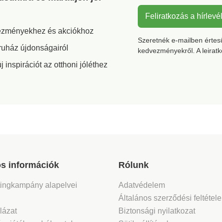
Feliratkozás a hírlevé
vezményekhez és akciókhoz
Szeretnék e-mailben értesül
ruház újdonságairól
kedvezményekről. A leirat
inspirációt az otthoni jóléthez
s információk
Rólunk
tingkampány alapelvei
Adatvédelem
Általános szerződési feltétel
lázat
Biztonsági nyilatkozat