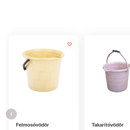
Felmosóvödör
Takarítóvödör