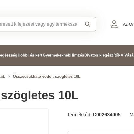
Az Ön
 egészség
Hobbi és kert
Gyermekeknek
Hímzés
Divatos kiegészítők
♥ Vásá
zök
>
Összecsukható vödör, szögletes 10L
szögletes 10L
Termékkód:
C002634005
M