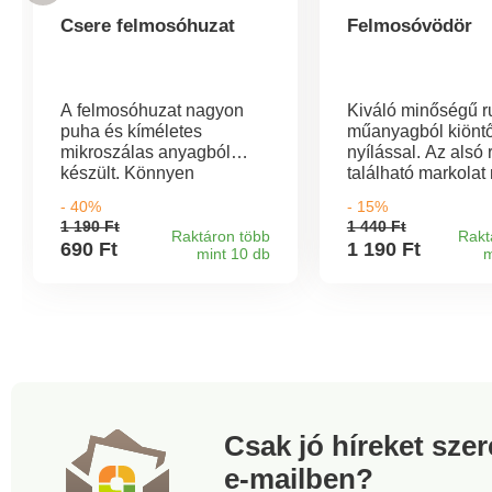
Csere felmosóhuzat
Felmosóvödör
A felmosóhuzat nagyon
Kiváló minőségű 
puha és kíméletes
műanyagból kiönt
mikroszálas anyagból
nyílással. Az alsó
készült. Könnyen
található markolat
felvehető, levehető és
segítség a kiöntés
- 40%
- 15%
kimosható. Tépőzárral
Ellenálló rugalma
1 190 Ft
1 440 Ft
rögzíthető a
műanyagból. Mére
Raktáron több
Rakt
690 Ft
1 190 Ft
mint 10 db
m
felmosórongyhoz.
31,5 X 30 X 25 cm
Kíméletes és nagyon
Űrtartalom 9 l.
kíméletes minden típusú
padlóhoz Anyaga:
mikroszálas Méretek: 32 x
12 x 10 cm
Csak jó híreket sze
e-mailben?