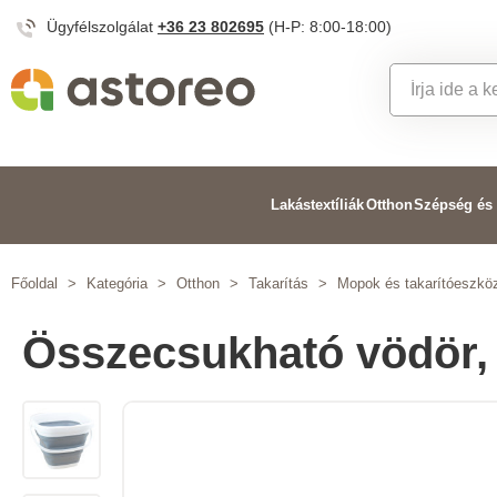
Ügyfélszolgálat
+36 23 802695
(H-P: 8:00-18:00)
Lakástextíliák
Otthon
Szépség és
Főoldal
>
Kategória
>
Otthon
>
Takarítás
>
Mopok és takarítóeszkö
Összecsukható vödör, 