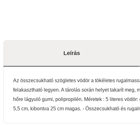
Leírás
Az összecsukható szögletes vödör a tökéletes rugalmassá
felakasztható legyen. A tárolás során helyet takarít meg,
hőre lágyuló gumi, polipropilén. Méretek : 5 literes vöd
5,5 cm, kibontva 25 cm magas. - Összecsukható és rugalm