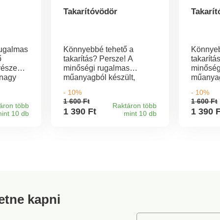
Takarítóvödör
Takarí
rugalmas
Könnyebbé tehető a
Könnyeb
ő
takarítás? Persze! A
takarítá
 részen
minőségi rugalmas
minőség
 nagy
műanyagból készült,
műanyag
nél.
kiöntőszájjal ellátott
kiöntőszá
- 10%
- 10%
s
vödörrel könnyebb lesz a
vödörre
1 600 Ft
1 600 Ft
tek:
takarítás. Kényelmesebb
takarít
áron több
Raktáron több
1 390 Ft
1 390 
int 10 db
mint 10 db
.
munkát a vödör alsó
munkát 
részén elhelyezett
részén e
fogantyú segít, melynek
fogantyú
hasznosságát főleg a
hasznos
tartalom kiöntésekor tudjuk
tartalom
megbecsülni.
megbecs
retne kapni