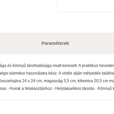
Paraméterek
ga és könnyű tárolhatósága miatt keresett. A praktikus heveder
 mégis bármikor használatra kész. A vödör alján mélyedés találh
ör: összehajtva 24 x 24 cm, magasság 5,5 cm, kibontva 20,5 cm 
as - Hurok a felakasztáshoz - Helytakarékos tárolás - Könnyű