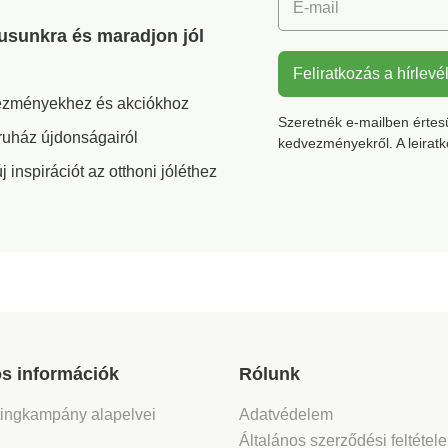
E-mail
gusunkra és maradjon jól
Feliratkozás a hírlevé
vezményekhez és akciókhoz
Szeretnék e-mailben értesül
ruház újdonságairól
kedvezményekről. A leirat
inspirációt az otthoni jóléthez
s információk
Rólunk
tingkampány alapelvei
Adatvédelem
Általános szerződési feltétel