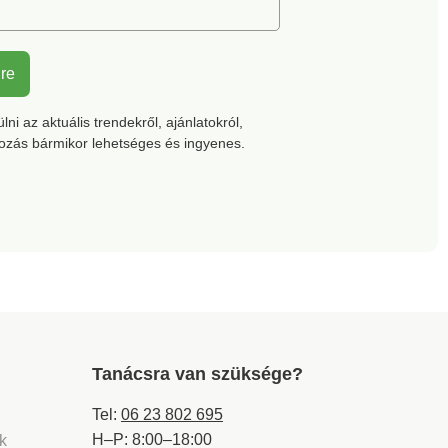
lre
ni az aktuális trendekről, ajánlatokról,
kozás bármikor lehetséges és ingyenes.
Tanácsra van szüksége?
Tel:
06 23 802 695
H–P: 8:00–18:00
ek