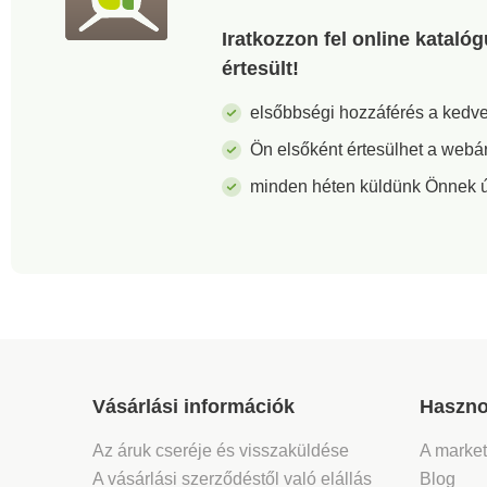
Iratkozzon fel online kataló
értesült!
elsőbbségi hozzáférés a ked
Ön elsőként értesülhet a webá
minden héten küldünk Önnek új 
Vásárlási információk
Haszno
Az áruk cseréje és visszaküldése
A marke
A vásárlási szerződéstől való elállás
Blog