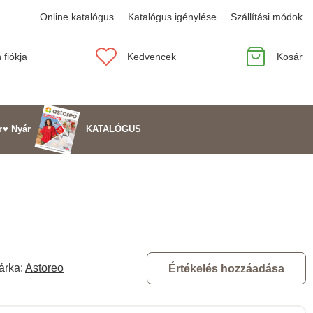
Online katalógus
Katalógus igénylése
Szállítási módok
 fiókja
Kedvencek
Kosár
KATALÓGUS
r
♥ Nyár
árka:
Astoreo
Értékelés hozzáadása