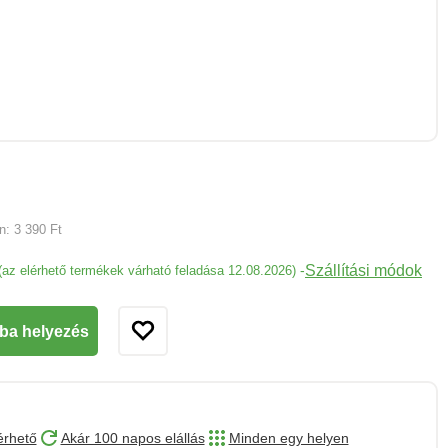
an:
3 390 Ft
Szállítási módok
-
(az elérhető termékek várható feladása 12.08.2026)
ba helyezés
érhető
Akár 100 napos elállás
Minden egy helyen