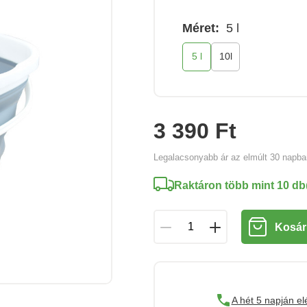
Méret:
5 l
5 l
10l
3 390 Ft
Legalacsonyabb ár az elmúlt 30 napb
Raktáron több mint 10 db
Kosár
A hét 5 napján el