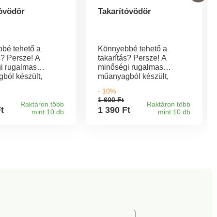
tóvödör
Takarítóvödör
bé tehető a
Könnyebbé tehető a
s? Persze! A
takarítás? Persze! A
i rugalmas
minőségi rugalmas
ból készült,
műanyagból készült,
jjal ellátott
kiöntőszájjal ellátott
- 10%
l könnyebb lesz a
vödörrel könnyebb lesz a
1 600 Ft
ás. Kényelmesebb
takarítás. Kényelmesebb
Raktáron több
Raktáron több
Ft
1 390 Ft
mint 10 db
mint 10 db
a vödör alsó
munkát a vödör alsó
lhelyezett
részén elhelyezett
 segít, melynek
fogantyú segít, melynek
ságát főleg a
hasznosságát főleg a
 kiöntésekor tudjuk
tartalom kiöntésekor tudjuk
ülni.
megbecsülni.