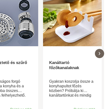
ztető és szűrő
Kanáltartó
főzőkanalaknak
ságos forgó
Gyakran koszolja össze a
 a konyha és a
konyhapultot főzés
oba összes
közben? Próbálja ki
 felhelyezhető.
kanáltartónkat és mindig
 felcsavarható -
marad tiszta tányérja.
m nélkül.