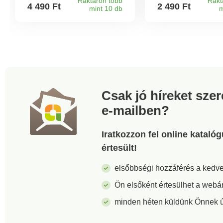
acélból készült sószóróval
nedvesedéstől és
Raktáron több
Rakt
4 490 Ft
2 490 Ft
mint 10 db
m
- fényes, elegáns és
tartja a konyhát. d
könnyen tisztítható.
és praktikus. Vízl
tálca. Letakarja a
szivacsot. Higiéni
mosható.
Csak jó híreket sze
e-mailben?
Iratkozzon fel online kataló
értesült!
elsőbbségi hozzáférés a ked
Ön elsőként értesülhet a webá
minden héten küldünk Önnek új 