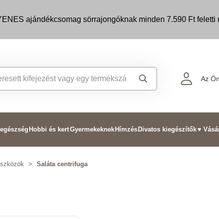
ENES ajándékcsomag sörrajongóknak minden 7.590 Ft feletti m
Az Ön
 egészség
Hobbi és kert
Gyermekeknek
Hímzés
Divatos kiegészítők
♥ Vásá
eszközök
>
Saláta centrifuga