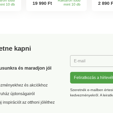
 rendben
akár 15 mm-es vágási
áron több
Raktáron több
19 990 Ft
2 890 
int 10 db
mint 10 db
ekoratív
szélességgel. Pontosan
eeresztő
vágja a kenyeret, kolbászt,
sajtot, húst stb.
kusan
Pillanatkapcsolóval és
ujjvédővel ellátott
maradéktartóval a
biztonságos munkavégzés
érdekében. Stabil,
csúszásmentes lábakkal.
retne kapni
E-mail
gusunkra és maradjon jól
Feliratkozás a hírlevé
vezményekhez és akciókhoz
Szeretnék e-mailben értesül
ruház újdonságairól
kedvezményekről. A leirat
inspirációt az otthoni jóléthez