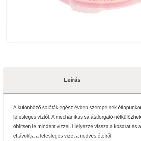
Leírás
A különböző saláták egész évben szerepelnek étlapunkon.
felesleges víztől. A mechanikus salátaforgató nélkülözhe
öblítsen le mindent vízzel. Helyezze vissza a kosarat és a 
eltávolítja a felesleges vizet a nedves ételről.