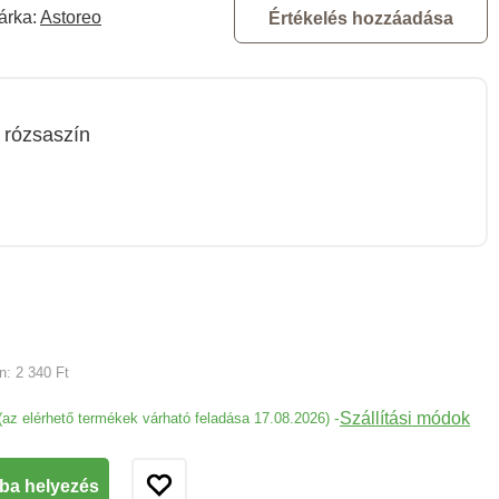
árka:
Astoreo
Értékelés hozzáadása
rózsaszín
an:
2 340 Ft
Szállítási módok
-
(az elérhető termékek várható feladása 17.08.2026)
ba helyezés