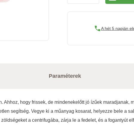
A hét 5 napján el
Paraméterek
 Ahhoz, hogy frissek, de mindenekelőtt jó ízűek maradjanak, m
tetlen segítség. Vegye ki a műanyag kosarat, helyezze bele a s
zöldségeket a centrifugába, zárja le a fedelet, és a fogantyút elf