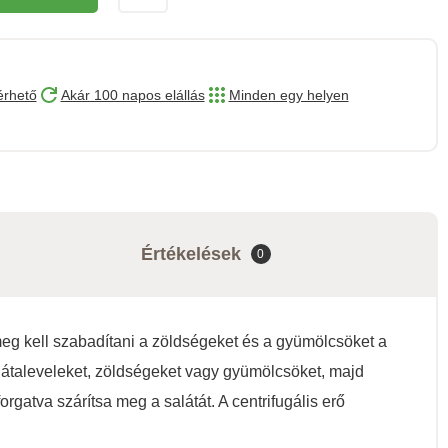
érhető
Akár 100 napos elállás
Minden egy helyen
Értékelések
0
eg kell szabadítani a zöldségeket és a gyümölcsöket a
alátaleveleket, zöldségeket vagy gyümölcsöket, majd
orgatva szárítsa meg a salátát. A centrifugális erő