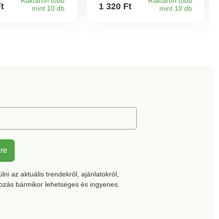
Raktáron több
Raktáron több
Ft
1 320 Ft
mint 10 db
mint 10 db
lre
ni az aktuális trendekről, ajánlatokról,
kozás bármikor lehetséges és ingyenes.