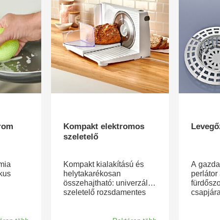
trom
Kompakt elektromos
Levegő
szeletelő
ámia
Kompakt kialakítású és
A gazda
ikus
helytakarékosan
perlátor
összehajtható: univerzális
fürdősz
szeletelő rozsdamentes
csapjára
védi a
acél pengével és
Könnyen
fokozatmentesen állítható,
szerszá