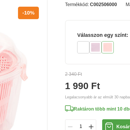
Termékkód:
C002506000
M
-10%
Válasszon egy színt:
2 340 Ft
1 990 Ft
Legalacsonyabb ár az elmúlt 30 napb
Raktáron több mint 10 db
Kosár