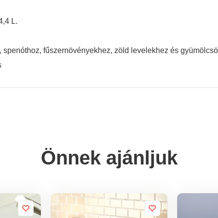
,4 L.
, spenóthoz, fűszernövényekhez, zöld levelekhez és gyümölcs
s
Önnek ajánljuk