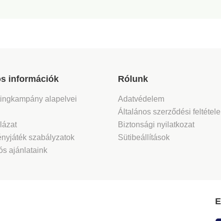
s információk
Rólunk
tingkampány alapelvei
Adatvédelem
Általános szerződési feltétel
lázat
Biztonsági nyilatkozat
nyjáték szabályzatok
Sütibeállítások
s ajánlataink
E