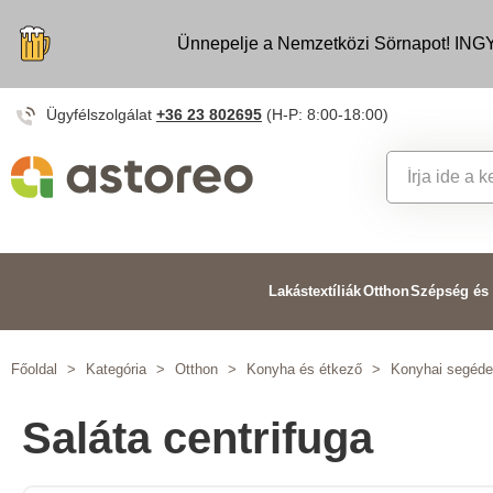
Ünnepelje a Nemzetközi Sörnapot! INGY
Ügyfélszolgálat
+36 23 802695
(H-P: 8:00-18:00)
Lakástextíliák
Otthon
Szépség és
Főoldal
>
Kategória
>
Otthon
>
Konyha és étkező
>
Konyhai segéd
Saláta centrifuga