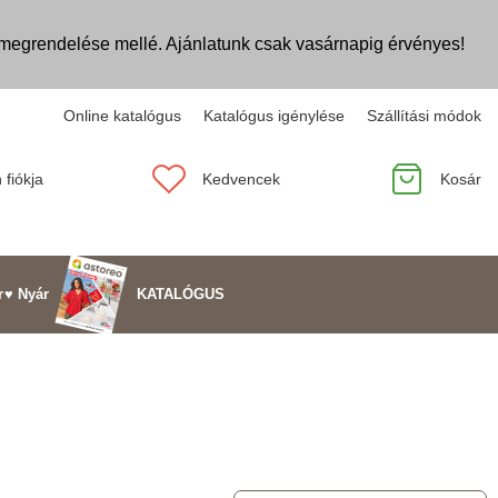
egrendelése mellé. Ajánlatunk csak vasárnapig érvényes!
Online katalógus
Katalógus igénylése
Szállítási módok
 fiókja
Kedvencek
Kosár
KATALÓGUS
r
♥ Nyár