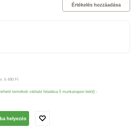
Értékelés hozzáadása
an:
6 490 Ft
-
lérhető termékek várható feladása 5 munkanapon belül)
ba helyezés