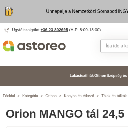
Ünnepelje a Nemzetközi Sörnapot! INGY
Ügyfélszolgálat
+36 23 802695
(H-P: 8:00-18:00)
Lakástextíliák
Otthon
Szépség és
Főoldal
>
Kategória
>
Otthon
>
Konyha és étkező
>
Tálak és tálkák
Orion MANGO tál 24,5