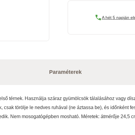
A hét 5 napján el
Paraméterek
első térnek. Használja száraz gyümölcsök tálalásához vagy dís
 csak törölje le nedves ruhával (ne áztassa be), és időnként fes
lkedik. Nem mosogatógépben mosható. Méretek: átmérője 24,5 