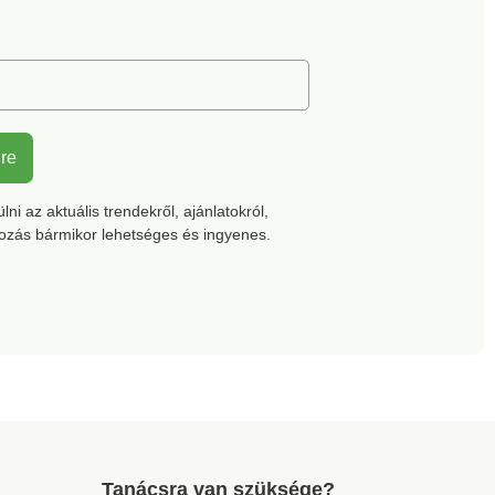
kopásállóMéretek: 25 x 32
x 12 cm.
lre
ni az aktuális trendekről, ajánlatokról,
kozás bármikor lehetséges és ingyenes.
Tanácsra van szüksége?