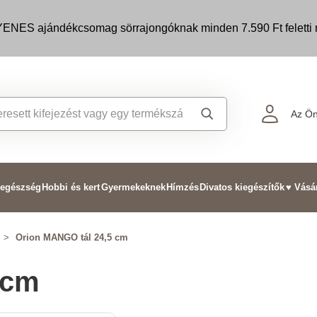
ENES ajándékcsomag sörrajongóknak minden 7.590 Ft feletti m
Az Ön
 egészség
Hobbi és kert
Gyermekeknek
Hímzés
Divatos kiegészítők
♥ Vásá
>
Orion MANGO tál 24,5 cm
 cm