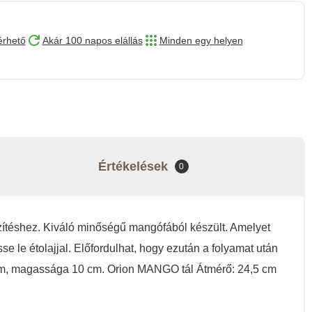
érhető
Akár 100 napos elállás
Minden egy helyen
Értékelések
0
zítéshez. Kiváló minőségű mangófából készült. Amelyet
se le étolajjal. Előfordulhat, hogy ezután a folyamat után
cm, magassága 10 cm. Orion MANGO tál Átmérő: 24,5 cm