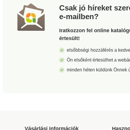
16,5 cm, magasság 8 cm
Csak jó híreket sze
e-mailben?
Iratkozzon fel online kataló
értesült!
elsőbbségi hozzáférés a ked
Ön elsőként értesülhet a webá
minden héten küldünk Önnek új 
Vásárlási információk
Haszno