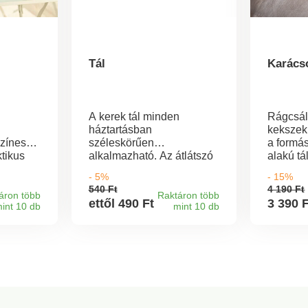
Tál
Karácso
A kerek tál minden
Rágcsáln
háztartásban
kekszek,
színes
széleskörűen
a formá
tikus
alkalmazható. Az átlátszó
alakú t
latra,
kialakítás lehetővé teszi,
tökélete
- 5%
- 15%
hogy lássa a mérővonalat,
szívesen
540 Ft
4 190 Ft
és így áttekinthesse a
magát. T
áron több
Raktáron több
ettől 490 Ft
3 390 
int 10 db
mint 10 db
tartalom mennyiségét. A
szállítju
felső perem alatti két
praktikus fogantyú
megkönnyíti a kezelést. A
széles méretválaszték
megkönnyíti a választást.
Anyaga: tartós és nem
mérgező műanyag. Tál A