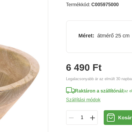
Termékkód:
C005975000
Méret:
átmérő 25 cm
6 490 Ft
Legalacsonyabb ár az elmúlt 30 napb
Raktáron a szállítónál
(az e
Szállítási módok
Kosár