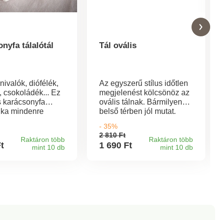
nyfa tálalótál
Tál ovális
ivalók, diófélék,
Az egyszerű stílus időtlen
 csokoládék... Ez
megjelenést kölcsönöz az
s karácsonyfa
ovális tálnak. Bármilyen
álka mindenre
belső térben jól mutat.
s. Ebből mindenki
Gyümölcsökkel vagy
- 35%
 kiszolgálja majd
zöldségekkel még jobban
2 810 Ft
artalom nélkül
mutat. Használja, ahogyan
Raktáron több
Raktáron több
Ft
1 690 Ft
mint 10 db
mint 10 db
k.
csak szeretné.
Antibakteriális, törés- és
kopásálló akrilból
készült.Ovális
tálGyümölcsök, zöldségek,
sütemények stb.
számára.Antibakteriális
akrilTörés- és