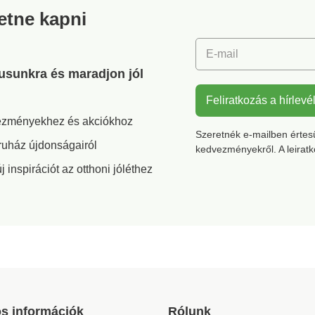
háztartási felhasználás
retne kapni
széles skálájához
Mérőskála Átlátszó
kialakítás Tartós és nem
E-mail
mérgező műanyag Több
méret közül választható
gusunkra és maradjon jól
Feliratkozás a hírlevé
vezményekhez és akciókhoz
Szeretnék e-mailben értesül
ruház újdonságairól
kedvezményekről. A leirat
inspirációt az otthoni jóléthez
s információk
Rólunk