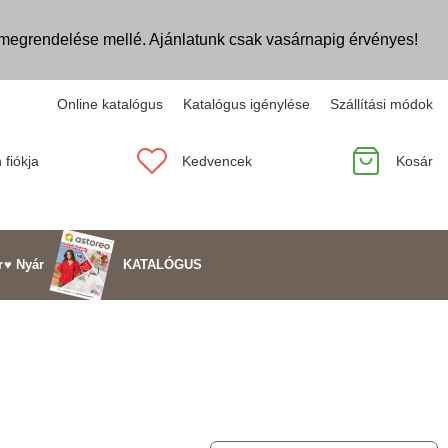
egrendelése mellé. Ajánlatunk csak vasárnapig érvényes!
Online katalógus
Katalógus igénylése
Szállítási módok
 fiókja
Kedvencek
Kosár
KATALÓGUS
r
♥ Nyár