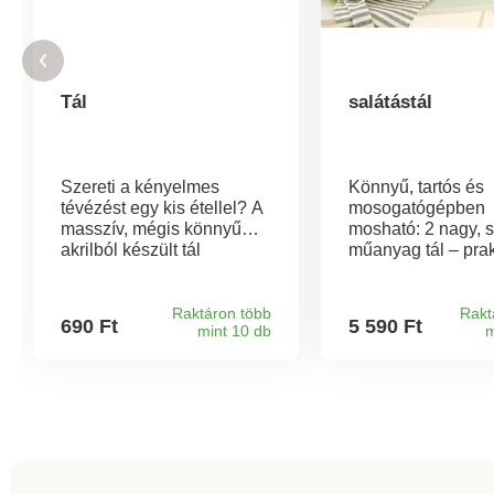
Tál
salátástál
Szereti a kényelmes
Könnyű, tartós és
tévézést egy kis étellel? A
mosogatógépben
masszív, mégis könnyű
mosható: 2 nagy, 
akrilból készült tál
műanyag tál – prak
tökéletes keksz, dió vagy
mindennapi haszná
olajbogyó tálalására.Nem
nem csak finom
könnyű eltörni, és
salátákhoz.
Raktáron több
Rakt
690 Ft
5 590 Ft
mint 10 db
m
karcolásállóAz
Helytakarékosan
antibakteriális kivitelnek
egymásra rakható.
köszönhetően
Robusztus.
mindennapos használatra
Mosogatógépben
is alkalmasKönnyen
mosható.
mosogatógépben
moshatóMéretek:
szélesség 14 cm, hossz