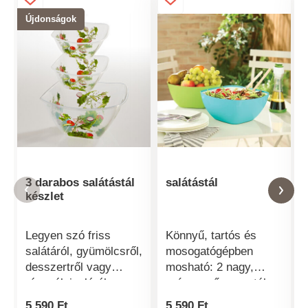
Újdonságok
3 darabos salátástál
salátástál
készlet
Legyen szó friss
Könnyű, tartós és
salátáról, gyümölcsről,
mosogatógépben
desszertről vagy
mosható: 2 nagy,
rágcsálnivalóról, ez az
színes műanyag tál –
exkluzív tálszett
praktikus mindennapi
5 590 Ft
5 590 Ft