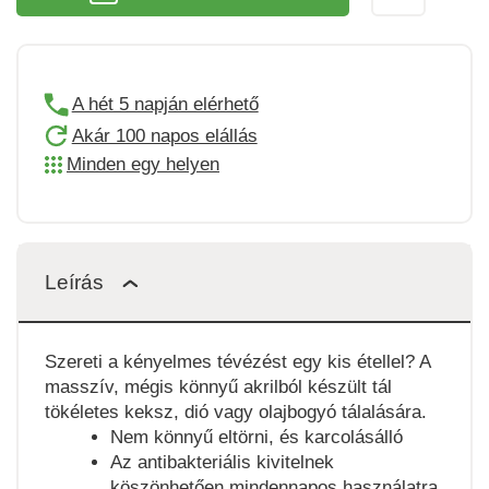
A hét 5 napján elérhető
Akár 100 napos elállás
Minden egy helyen
Leírás
Szereti a kényelmes tévézést egy kis étellel? A
masszív, mégis könnyű akrilból készült tál
tökéletes keksz, dió vagy olajbogyó tálalására.
Nem könnyű eltörni, és karcolásálló
Az antibakteriális kivitelnek
köszönhetően mindennapos használatra