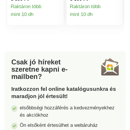
bármit bevállal.
használatra, nem csak
Raktáron több
Raktáron több
finom salátákhoz.
mint 10 db
mint 10 db
Helytakarékosan
Termékinformációk
Termékinformá
egymásra rakható.
Robusztus.
Mosogatógépben
mosható.
Csak jó híreket
szeretne kapni
e-
mailben?
Iratkozzon fel online katalógusunkra és
T
maradjon jól értesült!
elsőbbségi hozzáférés a kedvezményekhez
és akciókhoz
Ön elsőként értesülhet a webáruház