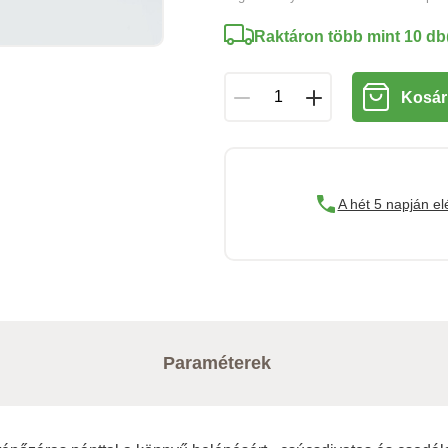
Raktáron több mint 10 db
Kosár
A hét 5 napján el
Paraméterek