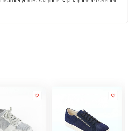
osan kényelmes. A talpbetét saját talpbetétre cserélhető.