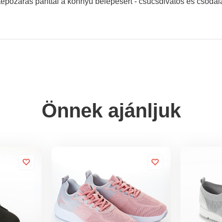
pőzáras pánttal a könnyű belépésért - csúcsdivatos és csodálat
Önnek ajánljuk