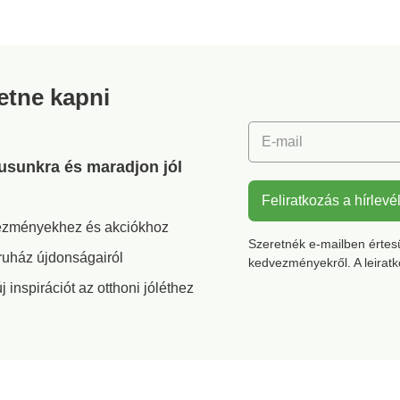
ek.
ék alakú talppal. A sarok
Habsziv
ld a
magassága kb. 3 cm.
kényele
Húzózsinór a saroknál a
cipőfűző
mékkel.
könnyű felvételhez.
Rögzítet
Légáteresztő anyag. Puha
Csúszás
retne kapni
párnázás. Kivehető
Kezelje 
talpbetét. Jó rugózás.
rendszer
nedvess
E-mail
gusunkra és maradjon jól
Feliratkozás a hírlevé
vezményekhez és akciókhoz
Szeretnék e-mailben értesül
ruház újdonságairól
kedvezményekről. A leirat
inspirációt az otthoni jóléthez