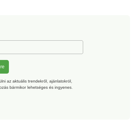
acs talp a puha
mért. Lapos
 fényes cérnával.
t talp. Hátsó pánt.
mentes talp ékkel.
cipőjét
esen folt- és
égvédő szerrel.
lre
ni az aktuális trendekről, ajánlatokról,
kozás bármikor lehetséges és ingyenes.