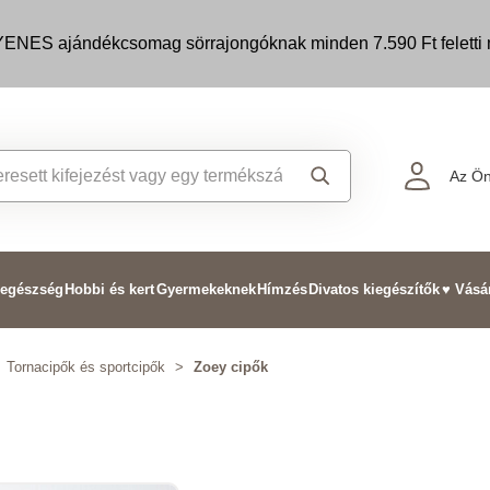
ENES ajándékcsomag sörrajongóknak minden 7.590 Ft feletti m
Az Ön
 egészség
Hobbi és kert
Gyermekeknek
Hímzés
Divatos kiegészítők
♥ Vásá
Tornacipők és sportcipők
>
Zoey cipők