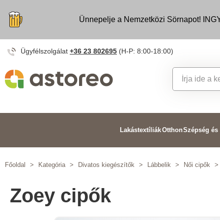
Ünnepelje a Nemzetközi Sörnapot! INGY
Ügyfélszolgálat
+36 23 802695
(H-P: 8:00-18:00)
Lakástextíliák
Otthon
Szépség és
Főoldal
>
Kategória
>
Divatos kiegészítők
>
Lábbelik
>
Női cipők
>
Zoey cipők