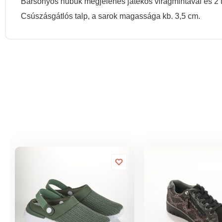
Bársonyos nubuk megjelenés játékos virágmintával és 2 té
Csúszásgátlós talp, a sarok magassága kb. 3,5 cm.