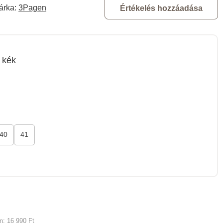
árka:
3Pagen
Értékelés hozzáadása
kék
40
41
an:
16 990 Ft