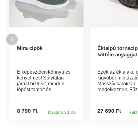
Mira cipők
Éktalpú tornacip
kétféle anyaggal
Elképesztően könnyű és
Ezek az ék alakú 
kényelmes! Súlytalan
kígyóbőr mintázat
járást biztosít, minden
Masszív sarokkal
lépést tompít és
rendelkeznek. Fűz
tehermentesíti az
Cipzárral vannak e
ízületeket. Rendkívül
könnyű fel-levétel
divatos darab puha, kötött
érdekében. Kígyó
8 790 Ft
27 690 Ft
Raktáron 1 db
Rakt
megjelenéssel, állítható,
mintával rendelke
rugalmas sarokpánttal -
Habpárnázás a bo
papucsként is viselhető.
körül. Masszív sar
rendelkeznek.
Csúszásmentes ék