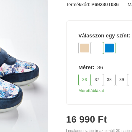
Termékkód:
P69230T036
M
Válasszon egy színt:
Méret:
36
36
37
38
39
Mérettáblázat
16 990 Ft
Legalacsonyabb ár az elmúlt 30 napb