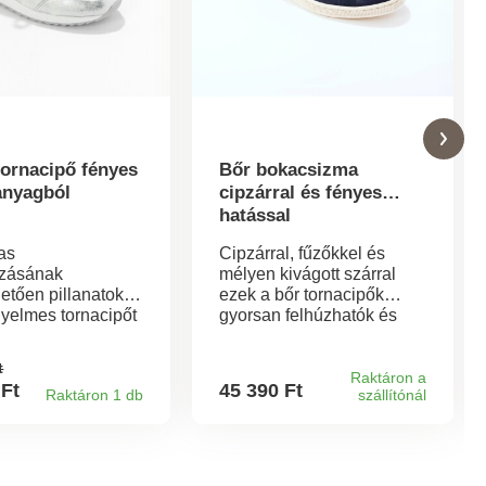
tornacipő fényes
Bőr bokacsizma
anyagból
cipzárral és fényes
hatással
as
Cipzárral, fűzőkkel és
ozásának
mélyen kivágott szárral
etően pillanatok
ezek a bőr tornacipők
nyelmes tornacipőt
gyorsan felhúzhatók és
sz. Sportosan
azonnal használhatók! A
kialakításukkal
felsőrész fényes
t
 minden
borjúbőrből és velúrból
Raktáron a
 Ft
45 390 Ft
Raktáron 1 db
szállítónál
ben kényelmesek.
készült. Rugalmas bőr.
ötött felsőrész
Oldalsó cipzáras záródás.
tás betétekkel.
Habszivacs bélés a boka
ugalmas derékpánt.
körül. Lapos, illeszkedő
s a boka körül.
fűzők. Csúszásgátló talp.