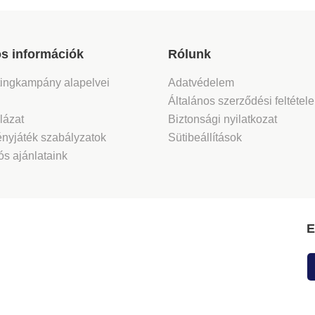
s információk
Rólunk
tingkampány alapelvei
Adatvédelem
Általános szerződési feltétel
lázat
Biztonsági nyilatkozat
nyjáték szabályzatok
Sütibeállítások
s ajánlataink
E