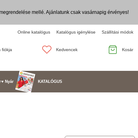
egrendelése mellé. Ajánlatunk csak vasárnapig érvényes!
Online katalógus
Katalógus igénylése
Szállítási módok
 fiókja
Kedvencek
Kosár
KATALÓGUS
r
♥ Nyár