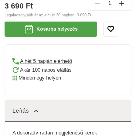
3 690 Ft
Legalacsonyabb ár az elmúlt 30 napban:
3 690 Ft
Kosárba helyezés
A hét 5 napján elérhető
Akár 100 napos elállás
Minden egy helyen
Leírás
A dekoratív rattan megjelenésű kerek