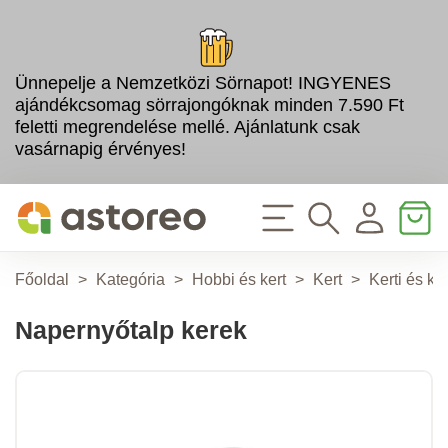
Ünnepelje a Nemzetközi Sörnapot! INGYENES
ajándékcsomag sörrajongóknak minden 7.590 Ft
feletti megrendelése mellé. Ajánlatunk csak
vasárnapig érvényes!
Főoldal
>
Kategória
>
Hobbi és kert
>
Kert
>
Kerti és k
Napernyőtalp kerek