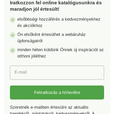
Iratkozzon fel online katalógusunkra és
35 mm vastag, nagy
45 mm vastag, nagy
maradjon jól értesült!
szilárdságú HDPE
szilárdságú HDPE
lapból áll. Sima
lapokból áll. Sima
elsőbbségi hozzáférés a kedvezményekhez
felülete jelentősen
felülete jelentősen
és akciókhoz
megkönnyíti a
megkönnyíti a
karbantartást és a
karbantartást és a
Ön elsőként értesülhet a webáruház
tisztítást. Az asztal
tisztítást. A széket
újdonságairól
többszemélyes
magával viheti
minden héten küldünk Önnek új inspirációt az
étkezéshez alkalmas
utazásra, a nyaralóba
utazáskor vagy
vagy bárhova, ahol
otthoni jóléthez
minden olyan helyen,
előnyösnek találja a
ahol előnynek számít
könnyű
E-mail
a könnyű
elrakhatóságát.
elrakhatósága.
Szürke-fehér
Szürke-fehér
színváltozatban
színváltozatban
kapható. Teherbírása:
Feliratkozás a hírlevélre
kapható. Teherbírása:
120 kg.
50 kg.
Szeretnék e-mailben értesülni az aktuális
trendekről, ajánlatokról, kedvezményekről. A