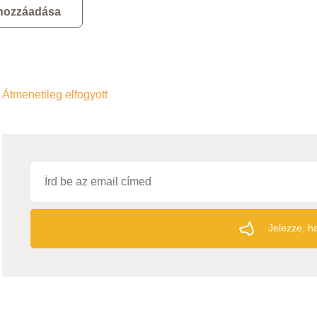
 hozzáadása
Átmenetileg elfogyott
Jelezze, ha