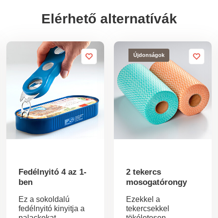
Elérhető alternatívák
Újdonságok
Fedélnyitó 4 az 1-
2 tekercs
ben
mosogatórongy
Ez a sokoldalú
Ezekkel a
fedélnyitó kinyitja a
tekercsekkel
palackokat,
tökéletesen