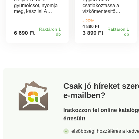
gyümölcsöt, nyomja
csatlakoztassa a
meg, kész is! A
vízkőmentesítő
praktikus
tartályt a csaphoz.
- 20%
gyümölcsaprító
Biztonságosan tartja,
4 890 Ft
gyorsan,
azonnal hat, és a
Raktáron 1
Raktáron 1
6 690 Ft
3 890 Ft
db
db
biztonságosan és
csap újra csillogni
egyenletesen
fog. A kicsavarás
darabolja fel a
felesleges!
gyümölcsöket és a
zöldségeket. A
darabok tisztán
landolnak a
gyűjtőtartályban.
Aszalt gyümölcsök
Csak jó híreket sze
és diófélék
e-mailben?
aprítására is
alkalmas.
Iratkozzon fel online kataló
értesült!
elsőbbségi hozzáférés a ked