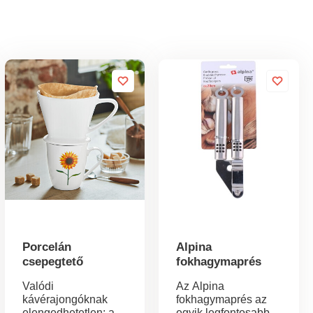
Porcelán
Alpina
csepegtető
fokhagymaprés
Valódi
Az Alpina
kávérajongóknak
fokhagymaprés az
elengedhetetlen: a
egyik legfontosabb