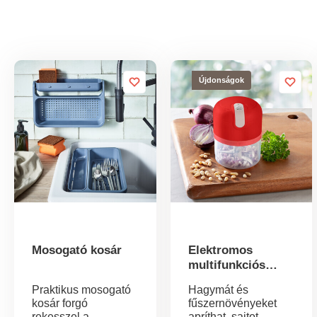
Újdonságok
Mosogató kosár
Elektromos
multifunkciós
aprító
Praktikus mosogató
Hagymát és
kosár forgó
fűszernövényeket
rekesszel a
apríthat, sajtot,