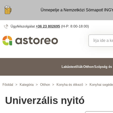
Ünnepelje a Nemzetközi Sörnapot! INGY
Ügyfélszolgálat
+36 23 802695
(H-P: 8:00-18:00)
Lakástextíliák
Otthon
Szépség és
Főoldal
>
Kategória
>
Otthon
>
Konyha és étkező
>
Konyhai segéd
Univerzális nyitó