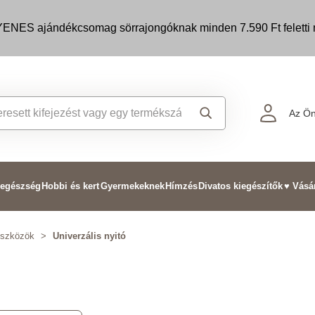
ENES ajándékcsomag sörrajongóknak minden 7.590 Ft feletti m
Az Ön
 egészség
Hobbi és kert
Gyermekeknek
Hímzés
Divatos kiegészítők
♥ Vásá
eszközök
>
Univerzális nyitó