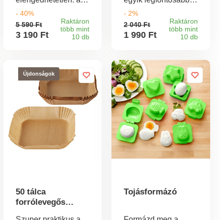
klasszikus, porcelán
konyhai
- 40%
- 2%
filterrátét a frissen
segédeszköz.
Raktáron
Raktáron
5 590 Ft
2 040 Ft
forrázott
több mint
több mint
3 190 Ft
1 990 Ft
babkávéhoz.
10 db
10 db
Újdonságok
50 tálca
Tojásformázó
forrólevegős
fritőzhöz
Szuper praktikus a
Formázd meg a