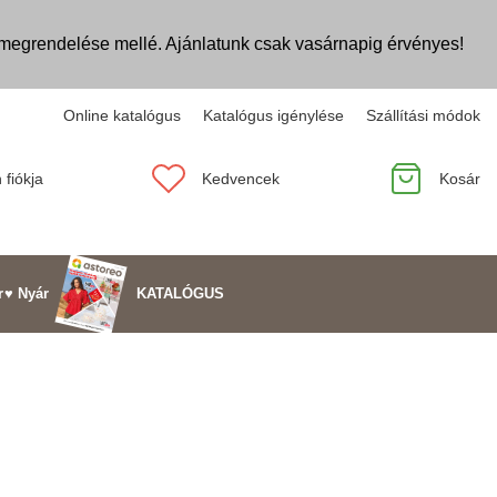
egrendelése mellé. Ajánlatunk csak vasárnapig érvényes!
Online katalógus
Katalógus igénylése
Szállítási módok
 fiókja
Kedvencek
Kosár
KATALÓGUS
r
♥ Nyár