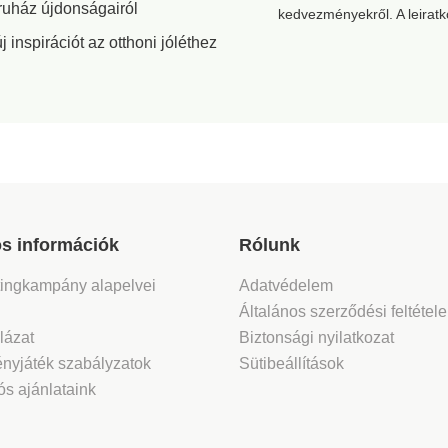
ruház újdonságairól
kedvezményekről. A leirat
inspirációt az otthoni jóléthez
s információk
Rólunk
tingkampány alapelvei
Adatvédelem
Általános szerződési feltétel
lázat
Biztonsági nyilatkozat
nyjáték szabályzatok
Sütibeállítások
s ajánlataink