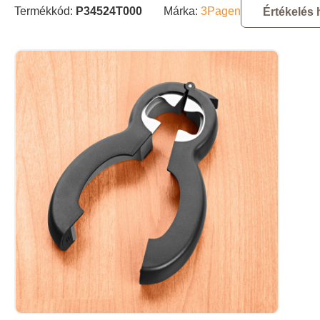
Termékkód:
P34524T000
Márka:
3Pagen
Értékelés