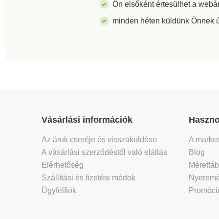
Ön elsőként értesülhet a webá
minden héten küldünk Önnek új 
Vásárlási információk
Haszno
Az áruk cseréje és visszaküldése
A marke
A vásárlási szerződéstől való elállás
Blog
Elérhetőség
Mérettáb
Szállítási és fizetési módok
Nyeremé
Ügyfélfiók
Promóció