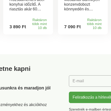
konyhai időzítő. A
konzervdobozt
riasztás akár 60
könnyedén és
percre is beállítható.
biztonságosan
Rozsdamentes
kinyithat - egyetlen
Raktáron
Raktáron
acélból készült, ezért
gombnyomással.
több mint
több mint
3 890 Ft
7 090 Ft
könnyen tisztítható.
10 db
Egyszerűen
10 db
helyezze a nyitót a
konzervdobozra,
majd kapcsolja be.
Ingyenes
ráadásajándék: egy
fedélnyitó. Szállítás
elemek nélkül.
retne kapni
E-mail
gusunkra és maradjon jól
Feliratkozás a hírlevé
vezményekhez és akciókhoz
Szeretnék e-mailben értesül