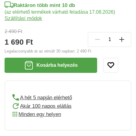
Raktáron több mint 10 db
(az elérhető termékek várható feladása 17.08.2026)
Szállítási módok
2 490 Ft
1 690 Ft
Legalacsonyabb ár az elmúlt 30 napban:
2 490 Ft
Kosárba helyezés
A hét 5 napján elérhető
Akár 100 napos elállás
Minden egy helyen