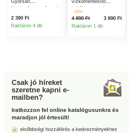
Gyorsan,
vízkőmentesítő
biztonságosan és sok
tartályt a csaphoz.
- 20%
hulladék nélkül
Biztonságosan tartja,
2 390 Ft
4 890 Ft
3 890 Ft
eltávolítja a
azonnal hat, és a csap
Raktáron 4 db
Raktáron 1 db
Termékinformációk
gyümölcsök és
újra csillogni fog. A
Termékinformá
zöldségek héját.
kicsavarás felesleges!
Ergonomikus,
biztonságos.
Ergonomikus,
biztonságos és
ergonomikus. Gyors
és pontos. Minimális
Csak jó híreket
hulladék.
szeretne kapni
e-
mailben?
Iratkozzon fel online katalógusunkra és
maradjon jól értesült!
elsőbbségi hozzáférés a kedvezményekhez