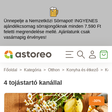
Ünnepelje a Nemzetközi Sörnapot! INGYENES
ajándékcsomag sörrajongóknak minden 7.590 Ft
feletti megrendelése mellé. Ajánlatunk csak
vasárnapig érvényes!
Főoldal
>
Kategória
>
Otthon
>
Konyha és étkező
>
Kon
4 tojástartó kanállal
-30%