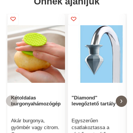
Önnek ajánljuk
Kétoldalas
"Diamond"
burgonyahámozógép
levegőztető tartály
Akár burgonya,
Egyszerűen
gyömbér vagy citrom.
csatlakoztassa a