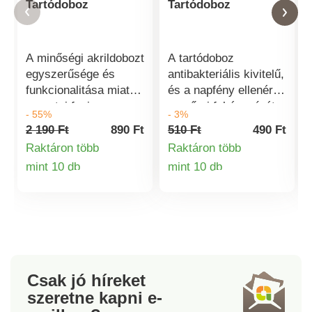
Tartódoboz
Tartódoboz
A minőségi akrildobozt
A tartódoboz
egyszerűsége és
antibakteriális kivitelű,
funkcionalitása miatt
és a napfény ellenére
szeretni fogja.
megőrzi fehér színét.
- 55%
- 3%
Praktikus és nemcsak
2 190 Ft
890 Ft
510 Ft
490 Ft
élelmiszerek, hanem
Raktáron több
Raktáron több
különböző apró
mint 10 db
mint 10 db
tárgyak tárolására is
Termékinformációk
Termékinformá
alkalmas. Az akril
számos területen
modern és keresett
anyag. Rendkívül
ellenálló a kopással és
töréssel szemben. A
Csak jó híreket
fedeles tégely
szeretne kapni
e-
antibakteriális, és még