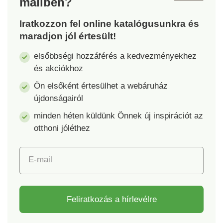
mailben?
mindig megőrzi
kristálytisztaságát.
Iratkozzon fel online katalógusunkra és
Méretek: 13,7 x 13,7 x
maradjon jól értesült!
19,5 cm. Térfogat:
1,75 l.
elsőbbségi hozzáférés a kedvezményekhez
és akciókhoz
Ön elsőként értesülhet a webáruház
újdonságairól
minden héten küldünk Önnek új inspirációt az
otthoni jóléthez
E-mail
Feliratkozás a hírlevélre