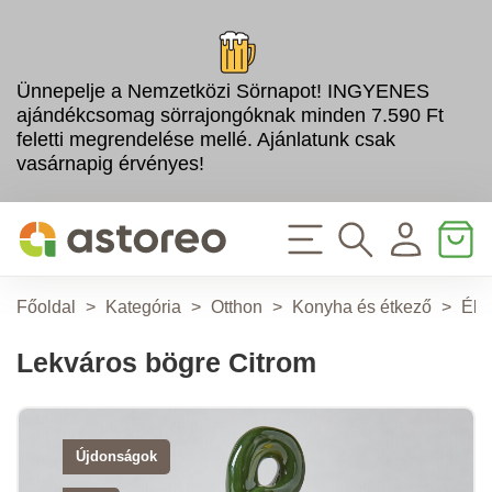
Ünnepelje a Nemzetközi Sörnapot! INGYENES
ajándékcsomag sörrajongóknak minden 7.590 Ft
feletti megrendelése mellé. Ajánlatunk csak
vasárnapig érvényes!
Főoldal
>
Kategória
>
Otthon
>
Konyha és étkező
>
Éle
Lekváros bögre Citrom
Újdonságok