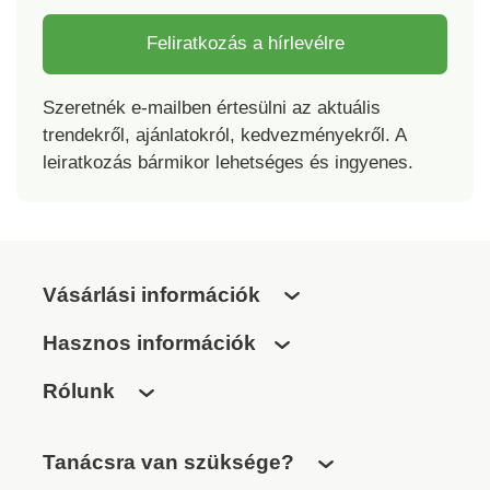
vizsgálatnak vetettek
alá, és a termék a
Feliratkozás a hírlevélre
vonatkozó
szabványokon túl
Szeretnék e-mailben értesülni az aktuális
biztonságos.
trendekről, ajánlatokról, kedvezményekről. A
Mosógépben mosható.
leiratkozás bármikor lehetséges és ingyenes.
Vásárlási információk
Hasznos információk
Rólunk
Tanácsra van szüksége?