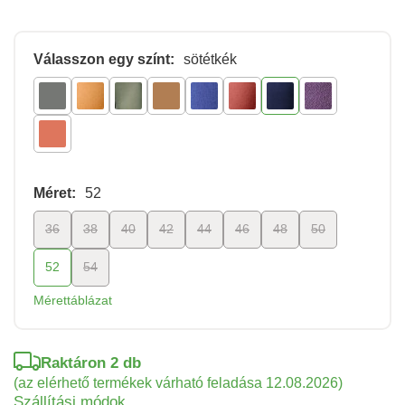
Válasszon egy színt:
sötétkék
Méret:
52
36
38
40
42
44
46
48
50
52
54
Mérettáblázat
Raktáron 2 db
(az elérhető termékek várható feladása 12.08.2026)
Szállítási módok