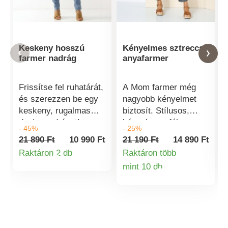
Keskeny hosszú
Kényelmes sztreccs
farmer nadrág
anyafarmer
Frissítse fel ruhatárát,
A Mom farmer még
és szerezzen be egy
nagyobb kényelmet
keskeny, rugalmas
biztosít. Stílusos,
denim nadrágot!
kényelmes, félmagas,
- 45%
- 25%
Normál
teljesen elasztikus
21 890 Ft
10 990 Ft
21 190 Ft
14 890 Ft
derékmagasság.
derékkal, nem
Raktáron 2 db
Raktáron több
Keskeny szabás.
tévedhet. Anya
Termékinformációk
mint 10 db
Beillesztett, formázott
félmagas derékkal
Termékinformá
derékrész, a 44-es
vágott. Laza a
mérettől kezdve hátul,
combon. Egyenes
az oldalakon
nadrág a végein
rugalmas. Cipzárral és
keskenyedő. Stretch
1 gombbal záródik. 5
farmer. Beépített