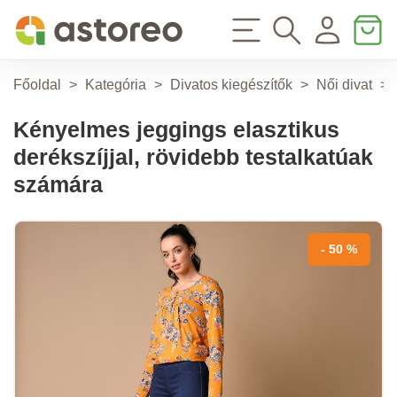
Főoldal
>
Kategória
>
Divatos kiegészítők
>
Női divat
>
Kényelmes jeggings elasztikus
derékszíjjal, rövidebb testalkatúak
számára
- 50 %