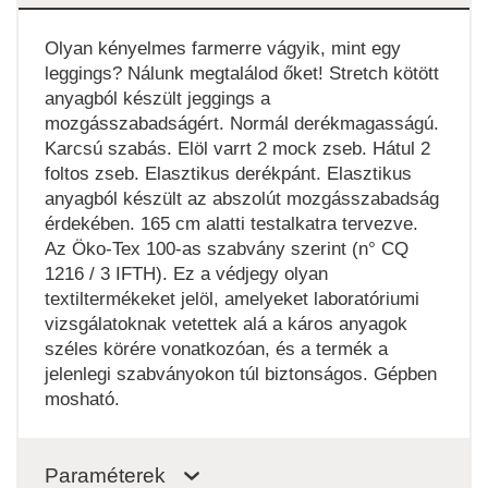
Olyan kényelmes farmerre vágyik, mint egy
leggings? Nálunk megtalálod őket! Stretch kötött
anyagból készült jeggings a
mozgásszabadságért. Normál derékmagasságú.
Karcsú szabás. Elöl varrt 2 mock zseb. Hátul 2
foltos zseb. Elasztikus derékpánt. Elasztikus
anyagból készült az abszolút mozgásszabadság
érdekében. 165 cm alatti testalkatra tervezve.
Az Öko-Tex 100-as szabvány szerint (n° CQ
1216 / 3 IFTH). Ez a védjegy olyan
textiltermékeket jelöl, amelyeket laboratóriumi
vizsgálatoknak vetettek alá a káros anyagok
széles körére vonatkozóan, és a termék a
jelenlegi szabványokon túl biztonságos. Gépben
mosható.
Paraméterek