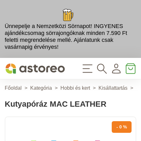
Ünnepelje a Nemzetközi Sörnapot! INGYENES
ajándékcsomag sörrajongóknak minden 7.590 Ft
feletti megrendelése mellé. Ajánlatunk csak
vasárnapig érvényes!
Főoldal
>
Kategória
>
Hobbi és kert
>
Kisállattartás
>
K
Kutyapóráz MAC LEATHER
- 0 %