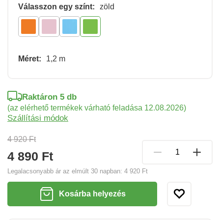
Válasszon egy színt:
zöld
Méret:
1,2 m
Raktáron 5 db
(az elérhető termékek várható feladása 12.08.2026)
Szállítási módok
4 920 Ft
4 890 Ft
Legalacsonyabb ár az elmúlt 30 napban:
4 920 Ft
Kosárba helyezés