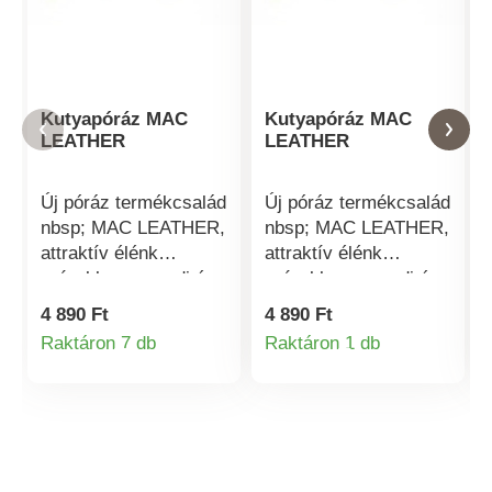
Kutyapóráz MAC
Kutyapóráz MAC
LEATHER
LEATHER
Új póráz termékcsalád
Új póráz termékcsalád
nbsp; MAC LEATHER,
nbsp; MAC LEATHER,
attraktív élénk
attraktív élénk
színekben, egyedi és
színekben, egyedi és
elegáns
elegáns
4 890 Ft
4 890 Ft
formatervezéssel,
formatervezéssel,
Raktáron 7 db
Raktáron 1 db
Termékinformációk
Termékinformá
bőrből készült,
bőrből készült,
textilanyaggal bélelt.
textilanyaggal bélelt.
Karabineres rögzítés.
Karabineres rögzítés.
Minden kutyafajtának
Minden kutyafajtának
alkalmas.
alkalmas.