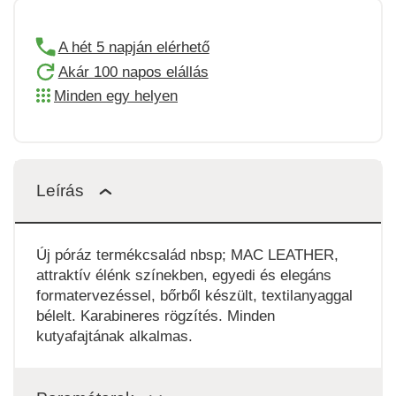
A hét 5 napján elérhető
Akár 100 napos elállás
Minden egy helyen
Leírás
Új póráz termékcsalád nbsp; MAC LEATHER,
attraktív élénk színekben, egyedi és elegáns
formatervezéssel, bőrből készült, textilanyaggal
bélelt. Karabineres rögzítés. Minden
kutyafajtának alkalmas.