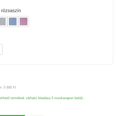
rózsaszín
an:
5 890 Ft
-
lérhető termékek várható feladása 5 munkanapon belül)