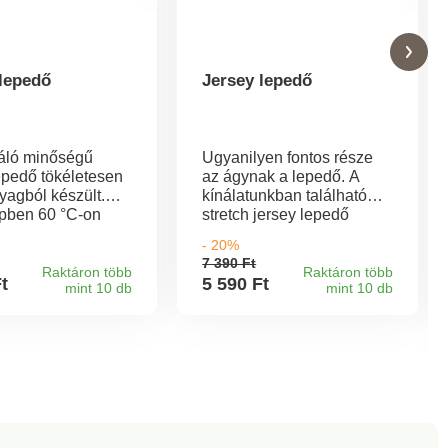
 lepedő
Jersey lepedő
váló minőségű
Ugyanilyen fontos része
epedő tökéletesen
az ágynak a lepedő. A
yagból készült.
kínálatunkban található
pben 60 °C-on
stretch jersey lepedő
.
minden igényt kielégít a
- 20%
kényelem és a kellemesen
7 390 Ft
puha anyag tekintetében.
Raktáron több
Raktáron több
Ft
5 590 Ft
mint 10 db
mint 10 db
100% pamut 60° C-on
mosható Tippünk: A
lepedő tökéletesen
kombinálható a széles
kínálatunkban található
ágyneműkkel.