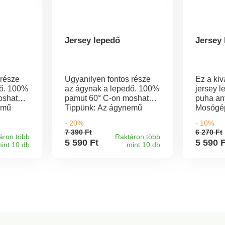
Jersey lepedő
Jersey
 része
Ugyanilyen fontos része
Ez a ki
dő. 100%
az ágynak a lepedő. 100%
jersey l
osható
pamut 60° C-on mosható
puha an
emű
Tippünk: Az ágynemű
Mosógé
nálható
tökéletesen kombinálható
mosható
- 20%
- 10%
nkban
a széles kínálatunkban
7 390 Ft
6 270 Ft
kkel.
található ágyneműkkel.
áron több
Raktáron több
5 590 Ft
5 590 
int 10 db
mint 10 db