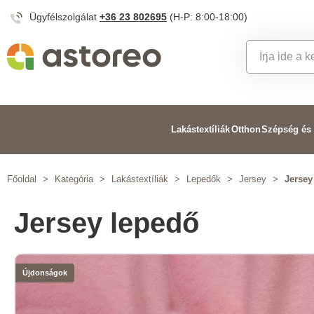
Ügyfélszolgálat
+36 23 802695
(H-P: 8:00-18:00)
Lakástextíliák
Otthon
Szépség és
Főoldal
>
Kategória
>
Lakástextíliák
>
Lepedők
>
Jersey
>
Jersey
Jersey lepedő
Újdonságok