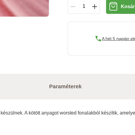
Kosár
A hét 5 napján el
Paraméterek
l készülnek. A kötött anyagot worsted fonalakból készítik, am