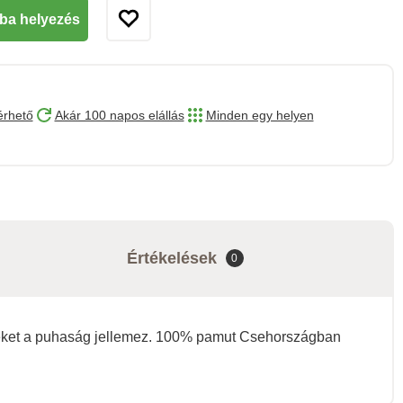
ba helyezés
érhető
Akár 100 napos elállás
Minden egy helyen
Értékelések
0
elyeket a puhaság jellemez. 100% pamut Csehországban