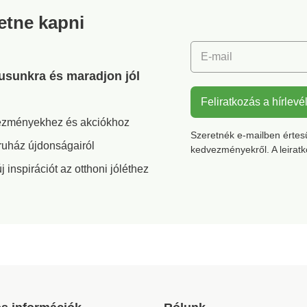
retne kapni
E-mail
gusunkra és maradjon jól
Feliratkozás a hírlevé
vezményekhez és akciókhoz
Szeretnék e-mailben értesül
ruház újdonságairól
kedvezményekről. A leirat
inspirációt az otthoni jóléthez