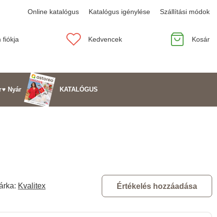
Online katalógus
Katalógus igénylése
Szállítási módok
 fiókja
Kedvencek
Kosár
KATALÓGUS
r
♥ Nyár
árka:
Kvalitex
Értékelés hozzáadása