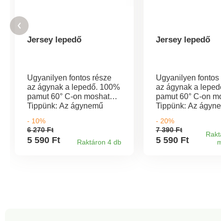
Jersey lepedő
Jersey lepedő
Ugyanilyen fontos része
Ugyanilyen fontos
az ágynak a lepedő. 100%
az ágynak a lepe
pamut 60° C-on mosható
pamut 60° C-on m
Tippünk: Az ágynemű
Tippünk: Az ágyn
tökéletesen kombinálható
tökéletesen kombi
- 10%
- 20%
a széles kínálatunkban
a széles kínálatu
6 270 Ft
7 390 Ft
található ágyneműkkel.
található ágynemű
Rakt
5 590 Ft
5 590 Ft
Raktáron 4 db
m