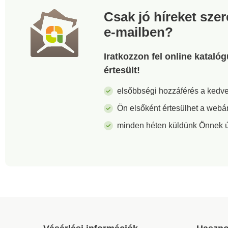
Csak jó híreket sze
e-mailben?
Iratkozzon fel online kataló
értesült!
elsőbbségi hozzáférés a ked
Ön elsőként értesülhet a webá
minden héten küldünk Önnek új 