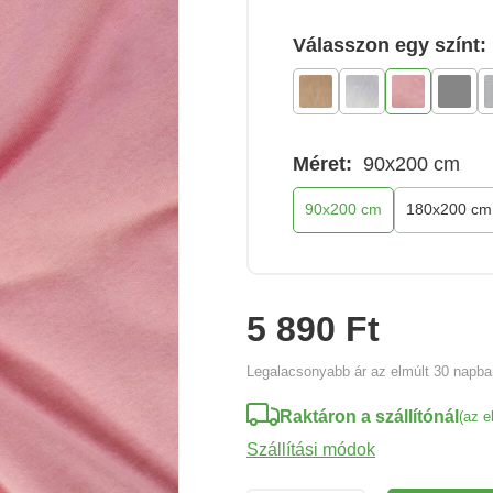
Válasszon egy színt:
Méret:
90x200 cm
90x200 cm
180x200 cm
5 890 Ft
Legalacsonyabb ár az elmúlt 30 napb
Raktáron a szállítónál
(az e
Szállítási módok