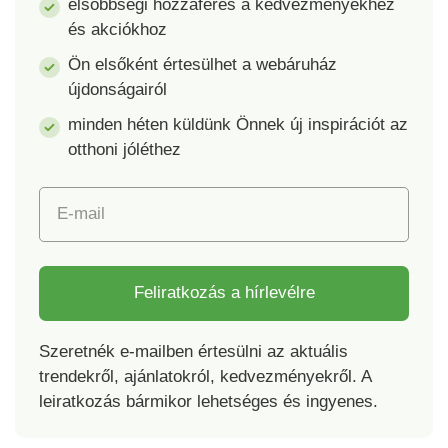
elsőbbségi hozzáférés a kedvezményekhez
és akciókhoz
Ön elsőként értesülhet a webáruház
újdonságairól
minden héten küldünk Önnek új inspirációt az
otthoni jóléthez
E-mail
Feliratkozás a hírlevélre
Szeretnék e-mailben értesülni az aktuális
trendekről, ajánlatokról, kedvezményekről. A
leiratkozás bármikor lehetséges és ingyenes.