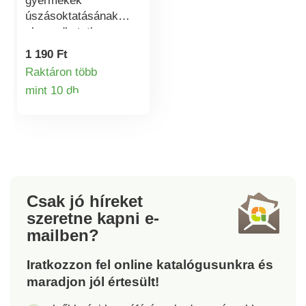
gyermekek
úszásoktatásának
elengedhetetlen
kelléke. 2
1 190 Ft
légkamrával. Anyaga
Raktáron több
tartós és előzetesen
mint 10 db
tesztelt vinil. A
Termékinformációk
csomag 1 pár
karúszót tartalmaz.
Csak jó híreket
szeretne kapni
e-
mailben?
Iratkozzon fel online katalógusunkra és
maradjon jól értesült!