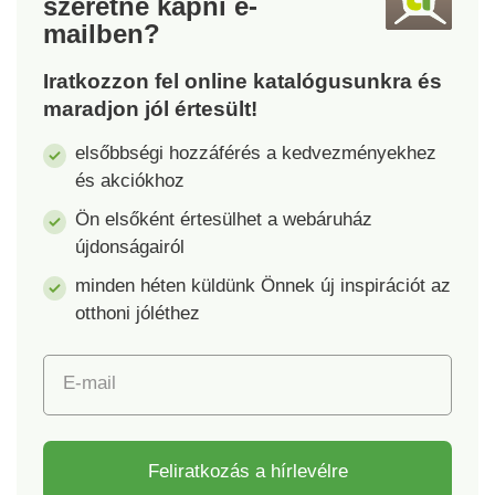
szeretne kapni
e-
csúszásgátlós
kivitelben.
mailben?
bevonattal
Iratkozzon fel online katalógusunkra és
maradjon jól értesült!
elsőbbségi hozzáférés a kedvezményekhez
és akciókhoz
Ön elsőként értesülhet a webáruház
újdonságairól
minden héten küldünk Önnek új inspirációt az
otthoni jóléthez
E-mail
Feliratkozás a hírlevélre