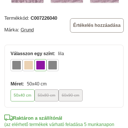
Termékkód:
C007226040
Értékelés hozzáadása
Márka:
Grund
Válasszon egy színt:
lila
Méret:
50x40 cm
50x40 cm
50x80 cm
60x90 cm
Raktáron a szállítónál
(az elérhető termékek várható feladása 5 munkanapon