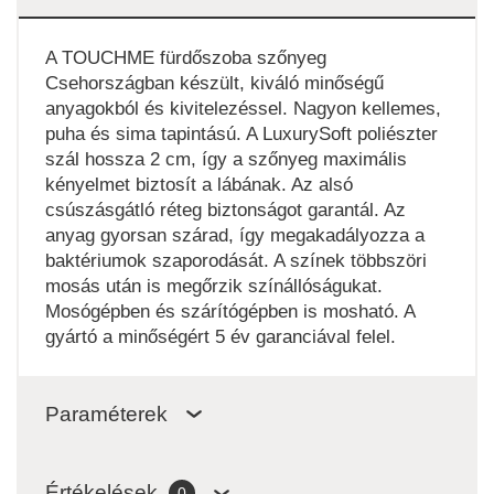
A TOUCHME fürdőszoba szőnyeg
Csehországban készült, kiváló minőségű
anyagokból és kivitelezéssel. Nagyon kellemes,
puha és sima tapintású. A LuxurySoft poliészter
szál hossza 2 cm, így a szőnyeg maximális
kényelmet biztosít a lábának. Az alsó
csúszásgátló réteg biztonságot garantál. Az
anyag gyorsan szárad, így megakadályozza a
baktériumok szaporodását. A színek többszöri
mosás után is megőrzik színállóságukat.
Mosógépben és szárítógépben is mosható. A
gyártó a minőségért 5 év garanciával felel.
Paraméterek
Értékelések
0