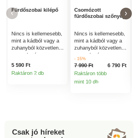
Fürdőszobai kilépő
Csomózott
fürdőszobai szőnyeg
Nincs is kellemesebb,
Nincs is kellemesebb,
mint a kádból vagy a
mint a kádból vagy a
zuhanyból közvetlenül
zuhanyból közvetlenül
egy puha és
egy puha és
- 15%
nedvszívó szőnyegre
nedvszívó szőnyegre
5 590 Ft
7 990 Ft
6 790 Ft
lépni. Ezzel a
lépni. Ezzel a
Raktáron 2 db
Raktáron több
Termékinformációk
kilépővel már csak
szőnyeggel csak a
mint 10 db
puha felületre léphet. 6
puha. Válasszon 6
Termékinformá
különböző szín közül
különböző szín közül.
választhat. • Anyaga
Anyag 100%
100% poliészter •
poliészter Méretek: A
Mérete 50 x 80 cm
szőnyeg a
Első oldal kellemes,
következőkből áll: 1.
1,5 cm magas
Hátoldal
Csak jó híreket
szálakkal Hátoldal
csúszásmentes