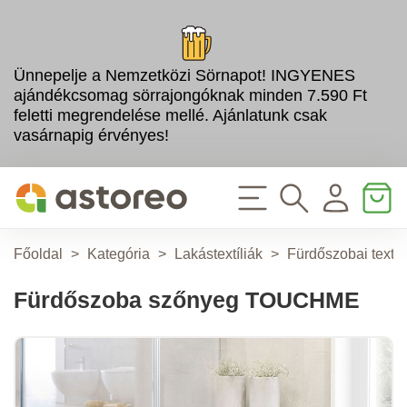
Ünnepelje a Nemzetközi Sörnapot! INGYENES
ajándékcsomag sörrajongóknak minden 7.590 Ft
feletti megrendelése mellé. Ajánlatunk csak
vasárnapig érvényes!
Főoldal
>
Kategória
>
Lakástextíliák
>
Fürdőszobai textíl
Fürdőszoba szőnyeg TOUCHME