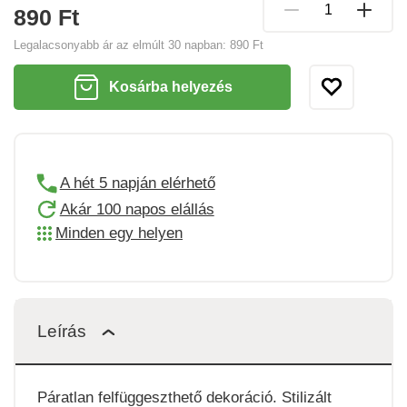
890 Ft
Legalacsonyabb ár az elmúlt 30 napban:
890 Ft
Kosárba helyezés
A hét 5 napján elérhető
Akár 100 napos elállás
Minden egy helyen
Leírás
Páratlan felfüggeszthető dekoráció. Stilizált