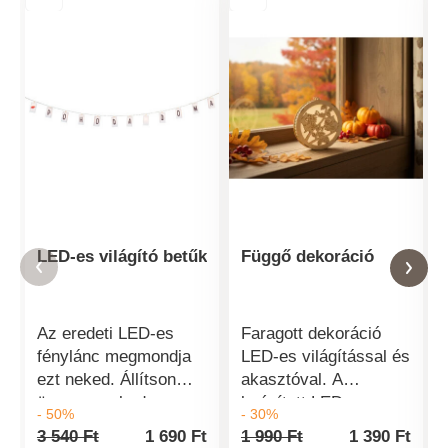
LED-es világító betűk
Függő dekoráció
Az eredeti LED-es
Faragott dekoráció
fénylánc megmondja
LED-es világítással és
ezt neked. Állítson
akasztóval. A
össze egy kedves
beépített LED-es
- 50%
- 30%
üzenetet szeretteinek
diódák nagyon
3 540 Ft
1 690 Ft
1 990 Ft
1 390 Ft