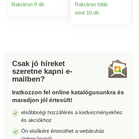
a betűkből. A csomag
gazdaságosak, illetve
Raktáron 8 db
Raktáron több
20 fénydobozt és 85
kellemesen és
Termékinformációk
mint 10 db
betűket és
hosszan világítanak.
Termékinformá
szimbólumokat
Tápellátás 2 x AAA
tartalmazó táblát
elemmel, amelyeket a
tartalmaz. A lánc
csomagolás nem
rugalmas, és a 2 x AA
tartalmaz. Mérete 21 x
elemmel (nem
3 x 21 cm. Anyaga fa.
tartozék) történő
Csak jó híreket
áramellátásnak
szeretne kapni
e-
köszönhetően bárhová
mailben?
felakaszthatja. A lánc
hossza: kb. 2,2 cm.
Iratkozzon fel online katalógusunkra és
maradjon jól értesült!
elsőbbségi hozzáférés a kedvezményekhez
és akciókhoz
Ön elsőként értesülhet a webáruház
újdonságairól