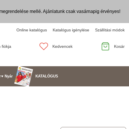
egrendelése mellé. Ajánlatunk csak vasárnapig érvényes!
Online katalógus
Katalógus igénylése
Szállítási módok
 fiókja
Kedvencek
Kosár
KATALÓGUS
r
♥ Nyár