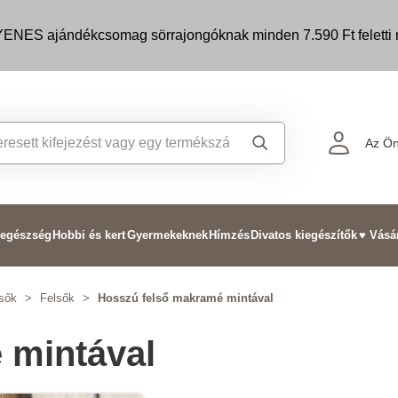
ENES ajándékcsomag sörrajongóknak minden 7.590 Ft feletti m
Az Ön
 egészség
Hobbi és kert
Gyermekeknek
Hímzés
Divatos kiegészítők
♥ Vásá
lsők
>
Felsők
>
Hosszú felső makramé mintával
 mintával