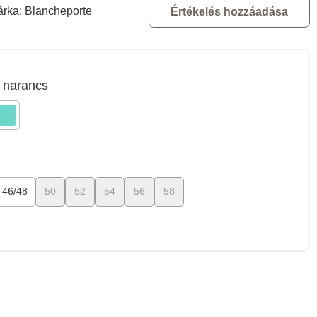
árka:
Blancheporte
Értékelés hozzáadása
narancs
46/48
50
52
54
56
58