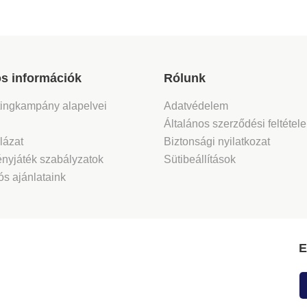
s információk
Rólunk
tingkampány alapelvei
Adatvédelem
Általános szerződési feltétel
lázat
Biztonsági nyilatkozat
nyjáték szabályzatok
Sütibeállítások
s ajánlataink
E