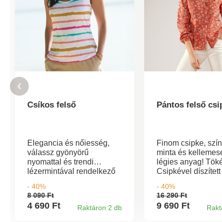
Csíkos felső
Pántos felső csi
Elegancia és nőiesség,
Finom csipke, szí
válassz gyönyörű
minta és kellemes
nyomattal és trendi
légies anyag! Töké
lézermintával rendelkező
Csipkével díszített
pólót! Műbőr nyereg matt
nyakkivágás. Leker
- 40%
- 40%
kivitelben, bájos
szegély. Hosszabb
8 090 Ft
16 290 Ft
áttöréssel. Rövidujjú.
rész.
4 690 Ft
9 690 Ft
Raktáron 2 db
Rakt
Egyenes alsó széle
nyomattal.