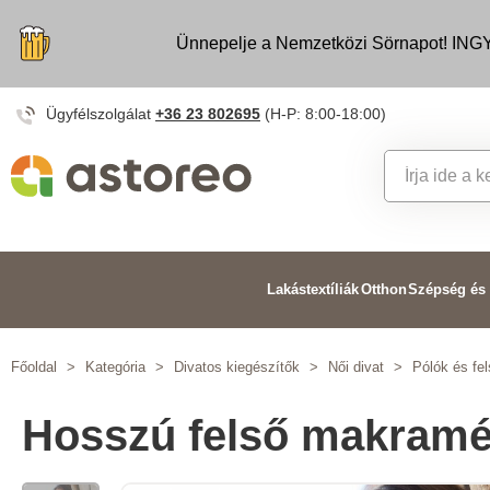
Ünnepelje a Nemzetközi Sörnapot! INGY
Ügyfélszolgálat
+36 23 802695
(H-P: 8:00-18:00)
Lakástextíliák
Otthon
Szépség és
Főoldal
>
Kategória
>
Divatos kiegészítők
>
Női divat
>
Pólók és fe
Hosszú felső makramé