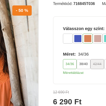
Termékkód:
716845T036
M
- 50 %
Válasszon egy színt:
Méret:
34/36
34/36
38/40
42/44
Mérettáblázat
12 690 Ft
6 290 Ft