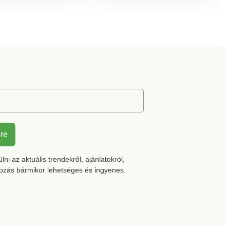
mékeket jelöl,
szegély. Gépben mosható.
et laboratóriumi
toknak vetettek
mos káros anyag
sára, és a termék
kozó
yokon túl is
ágos. Mosógépben
.
lre
ni az aktuális trendekről, ajánlatokról,
kozás bármikor lehetséges és ingyenes.