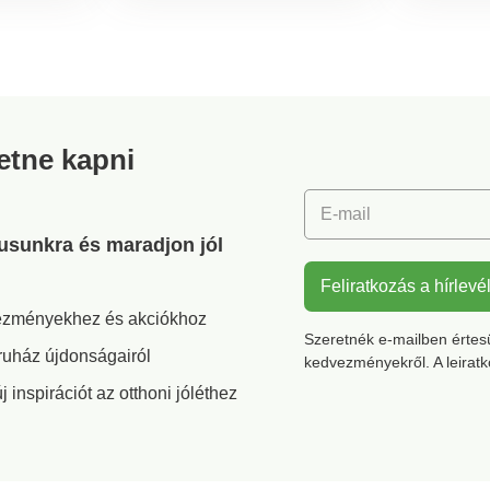
gyöngygombokkal.
textilter
Egyenes szegély. Gépben
amelyek
mosható.
vizsgála
alá szá
kimutatá
a vonat
szabván
retne kapni
biztons
mosható
E-mail
gusunkra és maradjon jól
Feliratkozás a hírlevé
vezményekhez és akciókhoz
Szeretnék e-mailben értesül
ruház újdonságairól
kedvezményekről. A leirat
inspirációt az otthoni jóléthez