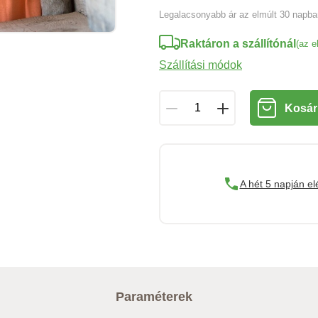
Legalacsonyabb ár az elmúlt 30 napb
Raktáron a szállítónál
(az e
Szállítási módok
Kosár
A hét 5 napján el
Paraméterek