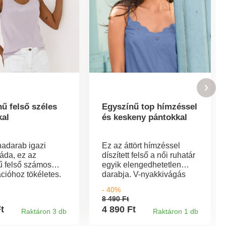
ű felső széles
Egyszínű top hímzéssel
kal
és keskeny pántokkal
hadarab igazi
Ez az áttört hímzéssel
áda, ez az
díszített felső a női ruhatár
ű felső számos
egyik elengedhetetlen
cióhoz tökéletes.
darabja. V-nyakkivágás
yakkivágás.
elöl, tónusos hímzéssel és
- 40%
pántok. Egyenes
fodros szegéllyel. Hátul
8 490 Ft
. Oeko-Tex 100-as
egyenes nyakkivágás.
Ft
4 890 Ft
Raktáron 3 db
Raktáron 1 db
y (n° CQ 1216/3).
Keskeny, állítható pántok.
ölés olyan
Mellrésszel. Egyenes