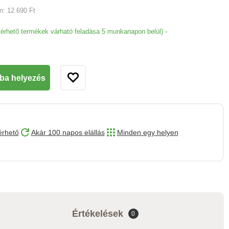
an:
12 690 Ft
-
lérhető termékek várható feladása 5 munkanapon belül)
ba helyezés
érhető
Akár 100 napos elállás
Minden egy helyen
Értékelések
0