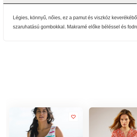
Légies, könnyű, nőies, ez a pamut és viszkóz keverékéből
szaruhatású gombokkal. Makramé előke béléssel és fodr