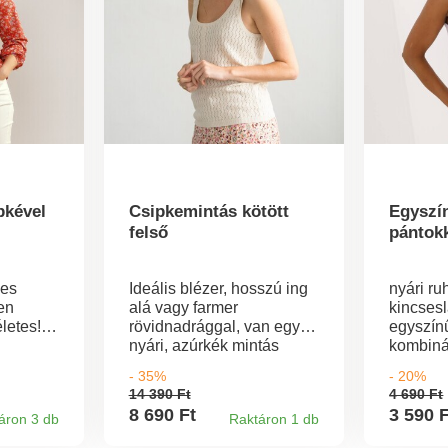
pkével
Csipkemintás kötött
Egyszín
felső
pántok
nes
Ideális blézer, hosszú ing
nyári ru
en
alá vagy farmer
kincsesl
letes!
rövidnadrággal, van egy
egyszín
nyári, azúrkék mintás
kombiná
ekített
kötött felső. Ujjatlan.
Kerek n
- 35%
- 20%
 hátsó
Eredeti áttört mintával.
Széles 
14 390 Ft
4 690 Ft
Kerek nyakkivágás,
szegély
8 690 Ft
3 590 
áron 3 db
Raktáron 1 db
mokkás gombos patenttal
szabván
és tónusú
Ez a jel